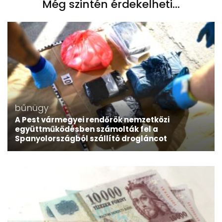
Még szintén érdekelheti...
bűnügy
A Pest vármegyei rendőrök nemzetközi
együttműködésben számolták fel a
Spanyolországból szállító drogláncot