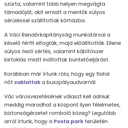
szúrta, valamint több helyen megvágta
támadóját, akit emiatt a mentők súlyos
sérüléssel szállítottak kórházba.
A Váci Rendőrkapitányság munkatársai a
késelő férfit elfogták, majd előállították. Ellene
súlyos testi sértés, valamint kábítószer
birtoklás miatt indítottak büntetőeljárást.
Korábban már írtunk róla, hogy egy fiatal
nőt
zaklattak
a buszpályaudvarnál.
Vác városvezetésének választ kell adniuk:
meddig maradhat a központ ilyen félelmetes,
biztonságérzetet romboló közeg? Legutóbb
arról írtunk, hogy a
Posta park
területén