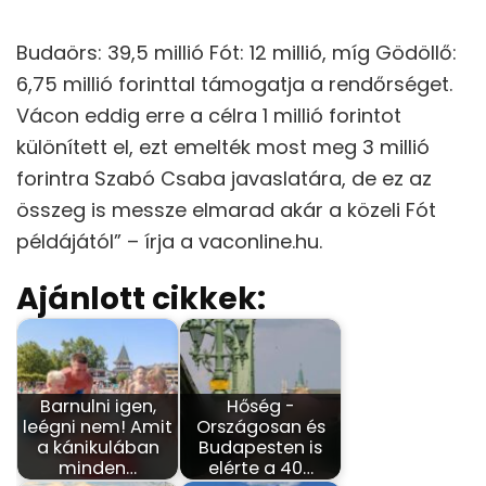
Budaörs: 39,5 millió Fót: 12 millió, míg Gödöllő:
6,75 millió forinttal támogatja a rendőrséget.
Vácon eddig erre a célra 1 millió forintot
különített el, ezt emelték most meg 3 millió
forintra Szabó Csaba javaslatára, de ez az
összeg is messze elmarad akár a közeli Fót
példájától” – írja a vaconline.hu.
Ajánlott cikkek:
Barnulni igen,
Hőség -
leégni nem! Amit
Országosan és
a kánikulában
Budapesten is
minden…
elérte a 40…