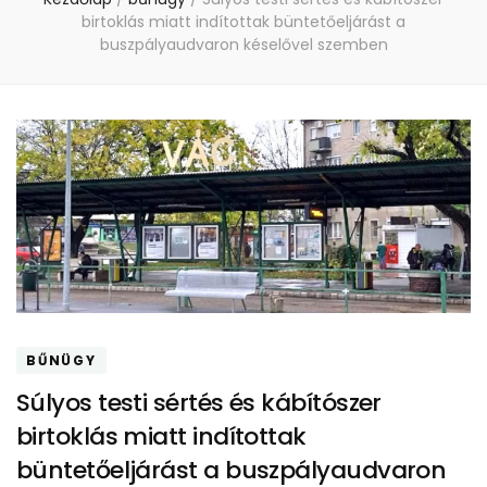
birtoklás miatt indítottak büntetőeljárást a
buszpályaudvaron késelővel szemben
BŰNÜGY
Súlyos testi sértés és kábítószer
birtoklás miatt indítottak
büntetőeljárást a buszpályaudvaron