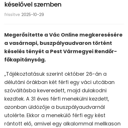
késelővel szemben
frissítve
2025-10-29
Megerősítette a Vác Online megkeresésére
a vasárnapi, buszpályaudvaron történt
késelés tényét a Pest Vármegyei Rendőr-
főkapitányság.
„Tájékoztatásuk szerint október 26-án a
délutáni órákban két férfi egy váci utcában
szóváltásba keveredett, majd dulakodni
kezdtek. A 31 éves férfi menekülni kezdett,
azonban üldözője a buszpályaudvarnál
utolérte. Ekkor a menekülő férfi egy kést
rántott elő, amivel egy alkalommal mellkason