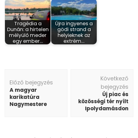
Tragédia a
Újra ingyenes a
Dunán: a hirtelen
gödi strand a
mélyülő meder
helyieknek az
egy ember…
extrém…
Bejegyzés
Következő
navigáció
Előző bejegyzés
bejegyzés
A magyar
Új piac és
karikatúra
közösségi tér nyílt
Nagymestere
Ipolydamásdon