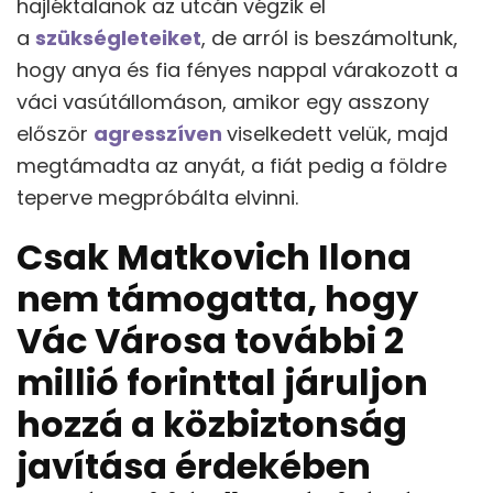
hajléktalanok az utcán végzik el
a
szükségleteiket
, de arról is beszámoltunk,
hogy anya és fia fényes nappal várakozott a
váci vasútállomáson, amikor egy asszony
először
agresszíven
viselkedett velük, majd
megtámadta az anyát, a fiát pedig a földre
teperve megpróbálta elvinni.
Csak Matkovich Ilona
nem támogatta, hogy
Vác Városa további 2
millió forinttal járuljon
hozzá a közbiztonság
javítása érdekében