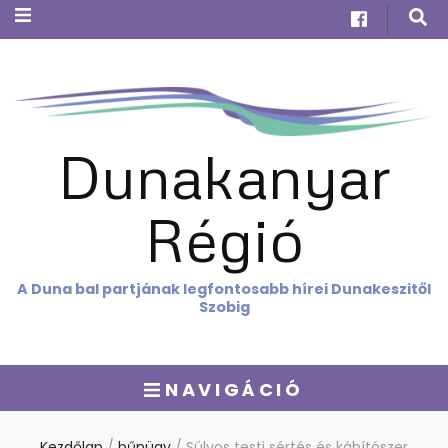
Dunakanyar
Régió
A Duna bal partjának legfontosabb hírei Dunakeszitől
Szobig
NAVIGÁCIÓ
Kezdőlap
/
bűnügy
/
Súlyos testi sértés és kábítószer