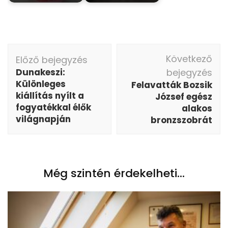
Bejegyzés
Következő
Előző bejegyzés
navigáció
Dunakeszi:
bejegyzés
Különleges
Felavatták Bozsik
kiállítás nyílt a
József egész
fogyatékkal élők
alakos
világnapján
bronzszobrát
Még szintén érdekelheti...