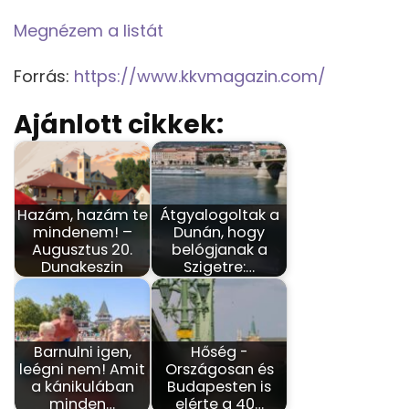
Megnézem a listát
Forrás:
https://www.kkvmagazin.com/
Ajánlott cikkek:
Hazám, hazám te
Átgyalogoltak a
mindenem! –
Dunán, hogy
Augusztus 20.
belógjanak a
Dunakeszin
Szigetre:…
Barnulni igen,
Hőség -
leégni nem! Amit
Országosan és
a kánikulában
Budapesten is
minden…
elérte a 40…