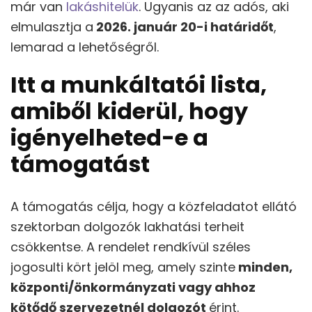
már van
lakáshitelük
. Ugyanis az az adós, aki
elmulasztja a
2026. január 20-i határidőt
,
lemarad a lehetőségről.
Itt a munkáltatói lista,
amiből kiderül, hogy
igényelheted-e a
támogatást
A támogatás célja, hogy a közfeladatot ellátó
szektorban dolgozók lakhatási terheit
csökkentse. A rendelet rendkívül széles
jogosulti kört jelöl meg, amely szinte
minden,
központi/önkormányzati vagy ahhoz
kötődő szervezetnél dolgozót
érint.