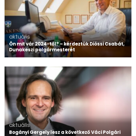
aktuális
Ön mit vár 2024-től? – kérdeztük Dióssi Csabát,
Dunakeszi polgármesterét
aktuális
Bogányi Gergely lesz a következő Váci Polgári