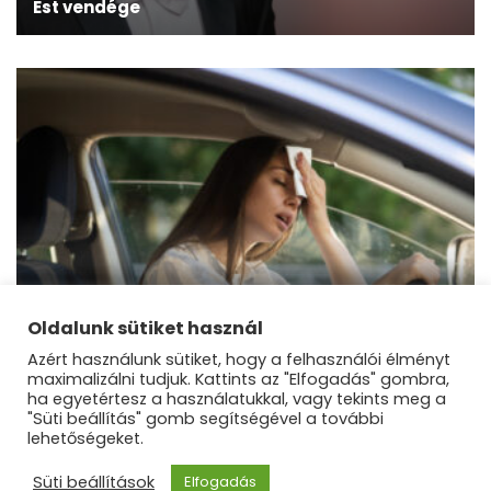
Est vendége
aktuális
Vasárnapig biztosan marad a hőségriadó
Oldalunk sütiket használ
Azért használunk sütiket, hogy a felhasználói élményt
maximalizálni tudjuk. Kattints az "Elfogadás" gombra,
ha egyetértesz a használatukkal, vagy tekints meg a
"Süti beállítás" gomb segítségével a további
lehetőségeket.
©Dunakanyar Régió |
Blossom Mommy Blog |
Süti beállítások
Elfogadás