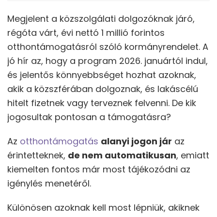
Megjelent a közszolgálati dolgozóknak járó,
régóta várt, évi nettó 1 millió forintos
otthontámogatásról szóló kormányrendelet. A
jó hír az, hogy a program 2026. januártól indul,
és jelentős könnyebbséget hozhat azoknak,
akik a közszférában dolgoznak, és lakáscélú
hitelt fizetnek vagy terveznek felvenni. De kik
jogosultak pontosan a támogatásra?
Az
otthontámogatás
alanyi jogon jár
az
érintetteknek,
de nem automatikusan
, emiatt
kiemelten fontos már most tájékozódni az
igénylés menetéről.
Különösen azoknak kell most lépniük, akiknek