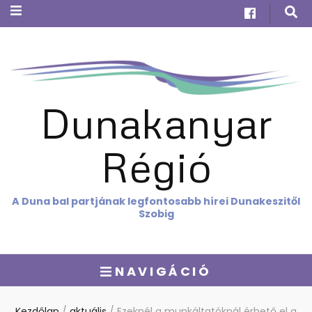
Dunakanyar
Régió
A Duna bal partjának legfontosabb hírei Dunakeszitől
Szobig
NAVIGÁCIÓ
Kezdőlap
/
aktuális
/
Ezeknél a munkáltatóknál érhető el a