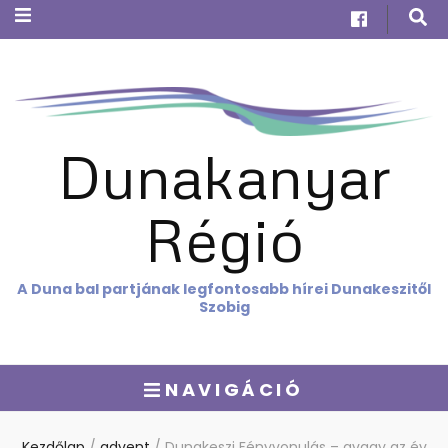
Dunakanyar
Régió
A Duna bal partjának legfontosabb hírei Dunakeszitől
Szobig
NAVIGÁCIÓ
Kezdőlap
/
advent
/
Dunakeszi Fényvonulás – avagy az év