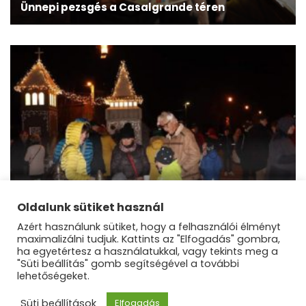
Ünnepi pezsgés a Casalgrande téren
advent
Adventi gyertyát gyújtottak Sződligeten
Oldalunk sütiket használ
Azért használunk sütiket, hogy a felhasználói élményt
maximalizálni tudjuk. Kattints az "Elfogadás" gombra,
ha egyetértesz a használatukkal, vagy tekints meg a
"Süti beállítás" gomb segítségével a további
lehetőségeket.
©Dunakanyar Régió |
Blossom Mommy Blog |
Süti beállítások
Elfogadás