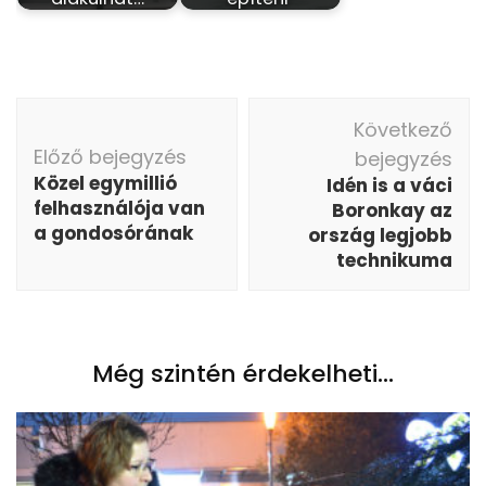
Bejegyzés
Következő
navigáció
Előző bejegyzés
bejegyzés
Közel egymillió
Idén is a váci
felhasználója van
Boronkay az
a gondosórának
ország legjobb
technikuma
Még szintén érdekelheti...