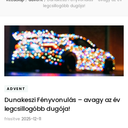
legcsillogóbb dugója!
ADVENT
Dunakeszi Fényvonulás – avagy az év
legcsillogóbb dugója!
frissítve
2025-12-11