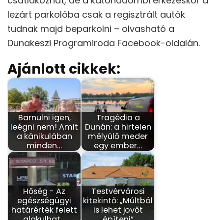
csatlakozhat, de a katonadombi érkezéskor a
lezárt parkolóba csak a regisztrált autók
tudnak majd beparkolni – olvasható a
Dunakeszi Programiroda Facebook-oldalán.
Ajánlott cikkek:
Barnulni igen,
Tragédia a
leégni nem! Amit
Dunán: a hirtelen
a kánikulában
mélyülő meder
minden…
egy ember…
Hőség - Az
Testvérvárosi
egészségügyi
kitekintő: „Múltból
határérték felett
is lehet jövőt
alakulhat…
építeni”