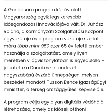
A Gondosóra program két év alatt
Magyarország egyik legsikeresebb
idősgondozási innovációjává vált. Dr. Juhász
Roland, a Kormányzati Szolgáltatási Központ
ügyvezetője és a program vezetője szerint
mára
több mint 950 ezer
65 év feletti ember
használja a szolgáltatást, amely ilyen
méretben világviszonylatban is egyedülálló –
jelentette a Dunakeszin rendezett
nagyszabású évzáró ünnepségen, melyen
beszédet mondott Tuzson Bence igazságügyi
miniszter, a térség országgyűlési képviselője.
A program célja egy olyan digitális védőháló
létrehozása, amely az idősek otthoni