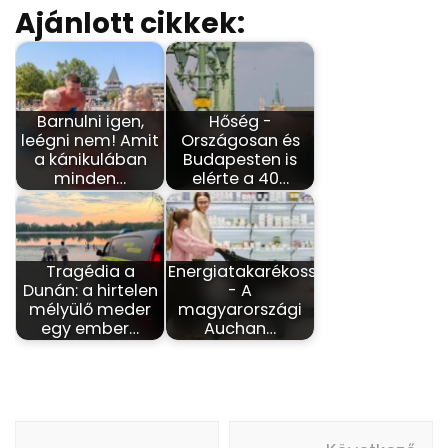
Ajánlott cikkek:
Barnulni igen,
Hőség -
leégni nem! Amit
Országosan és
a kánikulában
Budapesten is
minden…
elérte a 40…
Tragédia a
Energiatakarékosság
Dunán: a hirtelen
- A
mélyülő meder
magyarországi
egy ember…
Auchan…
Bejegyzés