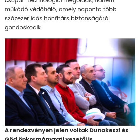
csupán technológiai megoldás, hanem
működő védőháló, amely naponta több
százezer idős honfitárs biztonságáról
gondoskodik.
A rendezvényen jelen voltak Dunakeszi és
Göd önkormányzati vezetői is