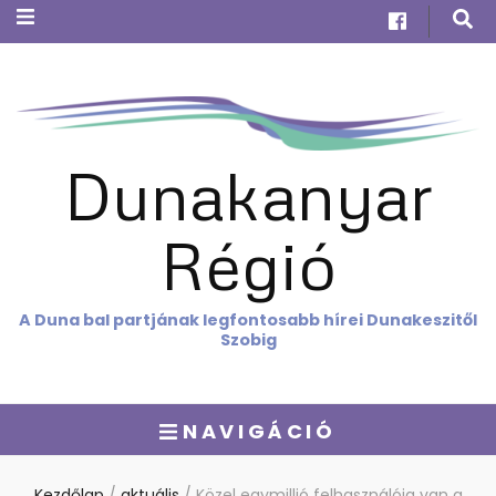
Dunakanyar
Régió
A Duna bal partjának legfontosabb hírei Dunakeszitől
Szobig
NAVIGÁCIÓ
Kezdőlap
/
aktuális
/
Közel egymillió felhasználója van a