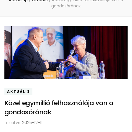
gondosórának
AKTUÁLIS
Közel egymillió felhasználója van a
gondosórának
frissítve
2025-12-11