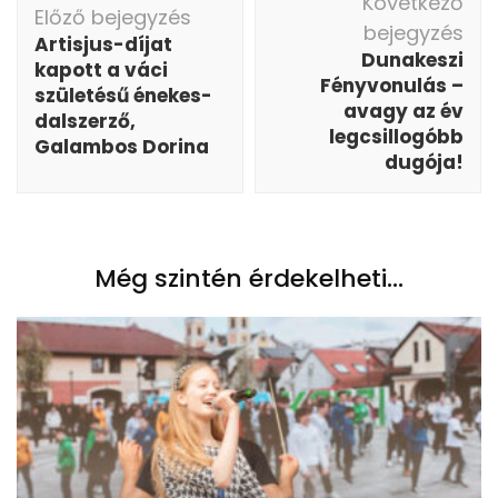
Következő
navigáció
Előző bejegyzés
bejegyzés
Artisjus-díjat
Dunakeszi
kapott a váci
Fényvonulás –
születésű énekes-
avagy az év
dalszerző,
legcsillogóbb
Galambos Dorina
dugója!
Még szintén érdekelheti...