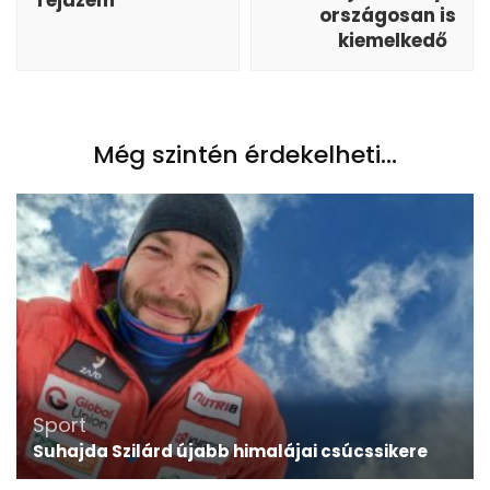
Tejüzem
országosan is
kiemelkedő
Még szintén érdekelheti...
Sport
Suhajda Szilárd újabb himalájai csúcssikere