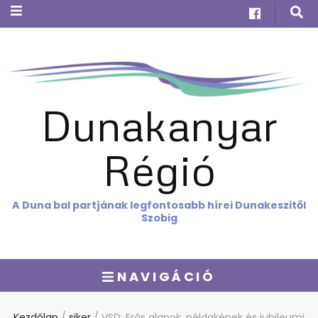
Dunakanyar
Régió
A Duna bal partjának legfontosabb hírei Dunakeszitől
Szobig
NAVIGÁCIÓ
Kezdőlap
/
siker
/
VSD: Erős alapok, példaképek és jubileumi