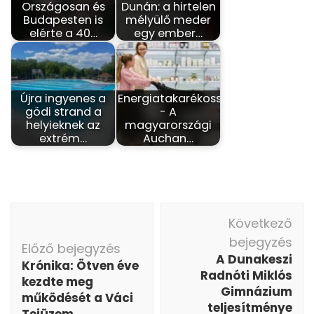
Országosan és
Dunán: a hirtelen
Budapesten is
mélyülő meder
elérte a 40…
egy ember…
Újra ingyenes a
Energiatakarékosság
gödi strand a
- A
helyieknek az
magyarországi
extrém…
Auchan…
Bejegyzés
Következő
navigáció
bejegyzés
Előző bejegyzés
A Dunakeszi
Krónika: Ötven éve
Radnóti Miklós
kezdte meg
Gimnázium
működését a Váci
teljesítménye