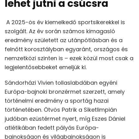
lehet jutni a csúcsra
A 2025-ös év kiemelkedő sportsikerekkel is
szolgált. Az év során számos kimagasló
eredmény született az utánpótlásban és a
felnőtt korosztályban egyaránt, országos és
nemzetközi szinten is – ezek közül most csak a
legjelentősebbeket emeljük ki.
Sándorházi Vivien tollaslabdában egyéni
Európa-bajnoki bronzérmet szerzett, amely
történelmi eredmény a sportág hazai
történetében. Ötvös Patrik a Siketlimpián
judóban ezüstérmet nyert, míg Eszes Dániel
atlétikában fedett pályás Európa-
bajnokságon és világbajnokságon is