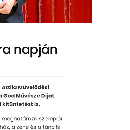
ra napján
Attila Művelődési
a Göd Művésze Díjat,
kitüntetést is.
et meghatározó szereplői
áz, a zene és a tánc is