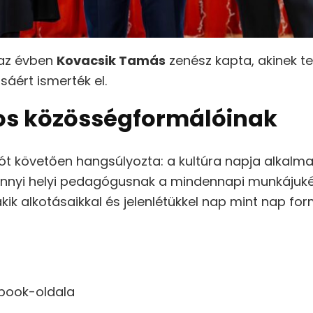
 az évben
Kovacsik Tamás
zenész kapta, akinek t
sáért ismerték el.
os közösségformálóinak
t követően hangsúlyozta: a kultúra napja alkalmat
nyi helyi pedagógusnak a mindennapi munkájukért
ik alkotásaikkal és jelenlétükkel nap mint nap for
book-oldala