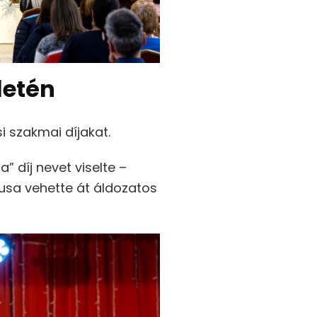
letén
 szakmai díjakat.
 díj nevet viselte –
usa vehette át áldozatos