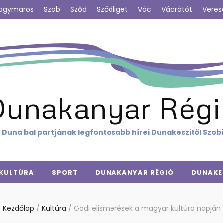
agymaros
Szob
Sződ
Sződliget
Vác
Vácrátót
Veres
Dunakanyar Régi
 Duna bal partjának legfontosabb hírei Dunakeszitől Szob
KULTÚRA
SPORT
DUNAKANYAR RÉGIÓ
DUNAKE
Kezdőlap
/
Kultúra
/
Gödi elismerések a magyar kultúra napján