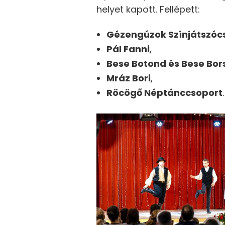
helyet kapott. Fellépett:
Gézengúzok Színjátszóc
Pál Fanni
,
Bese Botond és Bese Bor
Mráz Bori
,
Röcögő Néptánccsoport
.