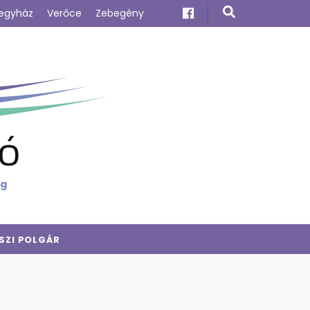
egyház
Verőce
Zebegény
ó
ig
SZI POLGÁR