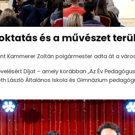
oktatás és a művészet terü
nt Kammerer Zoltán polgármester adta át a városi
velésért Díjat – amely korábban „Az Év Pedagógusa”
th László Általános Iskola és Gimnázium pedagóg