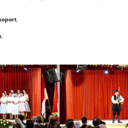
soport
,
s
,