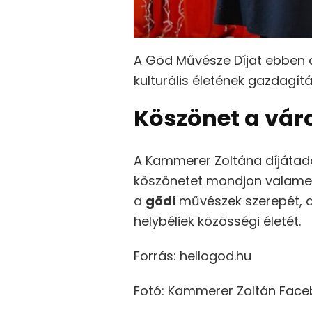
A Göd Művésze Díjat ebben
kulturális életének gazdagítá
Köszönet a vár
A Kammerer Zoltána díjátadó
köszönetet mondjon valamen
a
gödi
művészek szerepét, ak
helybéliek közösségi életét.
Forrás: hellogod.hu
Fotó: Kammerer Zoltán Face