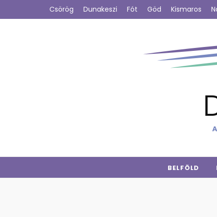
Csörög
Dunakeszi
Fót
Göd
Kismaros
N
A
BELFÖLD