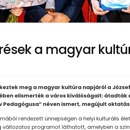
rések a magyar kultú
eztek meg a magyar kultúra napjáról a József 
ben elismerték a város kiválóságait: átadták 
 Pedagógusa” néven ismert, megújult oktatási 
lmából rendezett ünnepségen a helyi kulturális él
 változatos programot láthatott, amelyben a szính