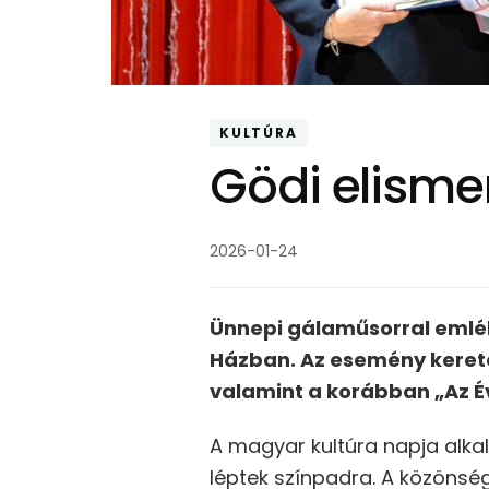
KULTÚRA
Gödi elisme
2026-01-24
Ünnepi gálaműsorral emlék
Házban. Az esemény kereté
valamint a korábban „Az Év
A magyar kultúra napja alka
léptek színpadra. A közönség