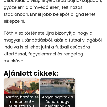
debütálás a világ legerősebb bajnokságában,
győzelem a címvédő ellen, telt házas
stadionban. Ennél jobb belépőt aligha lehet
elképzelni.
Tóth Alex története újra bizonyítja, hogy a
magyar utánpótlásból, akár a futsal világából
indulva is el lehet jutni a futball csúcsára –
kitartással, fegyelemmel és rengeteg
munkával.
Ajánlott cikkek:
Hazám, hazám te
Átgyalogoltak a
mindenem! –
Dunán, hogy
Augusztus 20.
belógjanak a