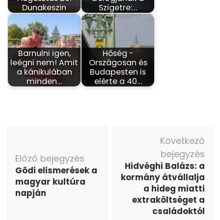
Dunakeszin
Szigetre:…
Barnulni igen,
Hőség -
leégni nem! Amit
Országosan és
a kánikulában
Budapesten is
minden…
elérte a 40…
Bejegyzés
Következő
navigáció
bejegyzés
Előző bejegyzés
Hidvéghi Balázs: a
Gödi elismerések a
kormány átvállalja
magyar kultúra
a hideg miatti
napján
extraköltséget a
családoktól