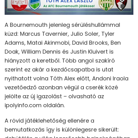
A Bournemouth jelenleg sérüléshullámmal
küzd: Marcus Tavernier, Julio Soler, Tyler
Adams, Matai Akinmobi, David Brooks, Ben
Doak, William Dennis és Justin Kluivert is
hiányzott a keretből. Több angol szakíró
szerint ez akár a kezdőcsapatba is utat
nyithatott volna Tóth Alex előtt, Andoni Iraola
vezetőedző azonban végül a cserék közé
jelölte az új igazolást – olvasható az
ipolyinfo.com oldalán.
A rövid játéklehetőség ellenére a
bemutatkozás így is különlegesre sikerült: