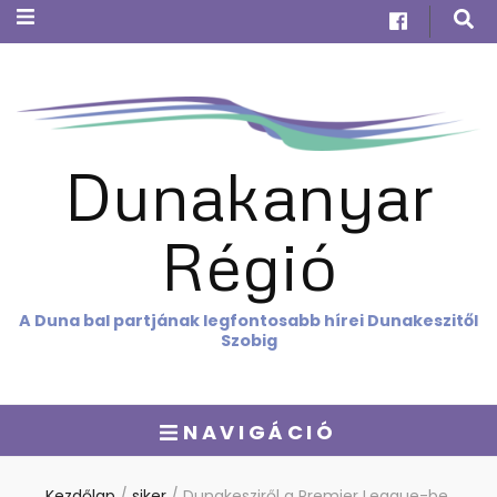
Dunakanyar
Régió
A Duna bal partjának legfontosabb hírei Dunakeszitől
Szobig
NAVIGÁCIÓ
Kezdőlap
/
siker
/
Dunakesziről a Premier League-be,