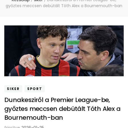
győztes meccsen debütált Tóth Alex a Bournemouth-ban
SIKER
SPORT
Dunakesziről a Premier League-be,
győztes meccsen debütált Tóth Alex a
Bournemouth-ban
frissítve
2026-01-25