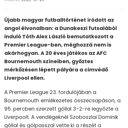
Újabb magyar futballtörténet íródott az
angol élvonalban: a Dunakeszi futsalából
induló Tóth Alex László bemutatkozott a
Premier League-ben, méghozzá nem is
akárhogyan. A 20 éves játékos az AFC
Bournemouth színeiben, győztes
mérkőzésen lépett pályára a címvédő
Liverpool ellen.
A Premier League 23. fordulójában a
Bournemouth emlékezetes összecsapáson, a
95. percben szerzett góllal 3–2-re legyőzte a
Liverpoolt. A vendégeknél Szoboszlai Dominik
góllal és gólpasszal vette ki a részét a