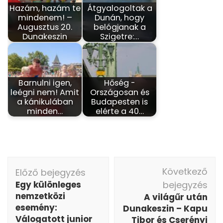
Hazám, hazám te
Átgyalogoltak a
mindenem! –
Dunán, hogy
Augusztus 20.
belógjanak a
Dunakeszin
Szigetre:…
Barnulni igen,
Hőség -
leégni nem! Amit
Országosan és
a kánikulában
Budapesten is
minden…
elérte a 40…
Bejegyzés
Következő
Előző bejegyzés
navigáció
Egy különleges
bejegyzés
nemzetközi
A világűr után
esemény:
Dunakeszin – Kapu
Válogatott junior
Tibor és Cserényi