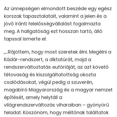
Az ünnepségen elmondott beszéde egy egész
korszak tapasztalatait, valamint a jelen és a
jövő iránti felelősségvállalást fogalmazta
meg. A hallgatóság ezt hosszan tartó, álló
tapssal ismerte el:
„…Rájöttem, hogy most szeretek élni. Megélni a
Kádár-rendszert, a diktatúrát, majd a
rendszerváltoztatás eufóriáját, az azt követő
tétovaság és kiszolgáltatottság okozta
csalódásokat, végül pedig a szuverén,
magabíró Magyarország és a magyar nemzet
építését, amely helytáll a
világrendszerváltozás viharaiban – gyönyörű
feladat. Köszönöm, hogy méltónak találtatok