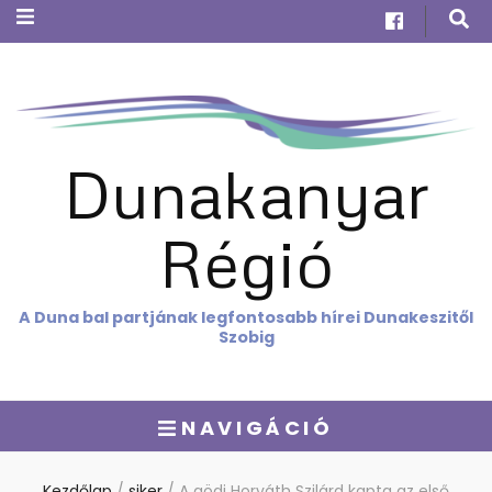
Dunakanyar
Régió
A Duna bal partjának legfontosabb hírei Dunakeszitől
Szobig
NAVIGÁCIÓ
Kezdőlap
/
siker
/
A gödi Horváth Szilárd kapta az első