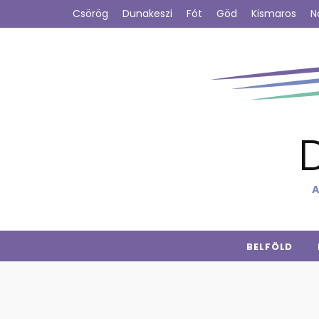
Csörög
Dunakeszi
Fót
Göd
Kismaros
N
A
BELFÖLD