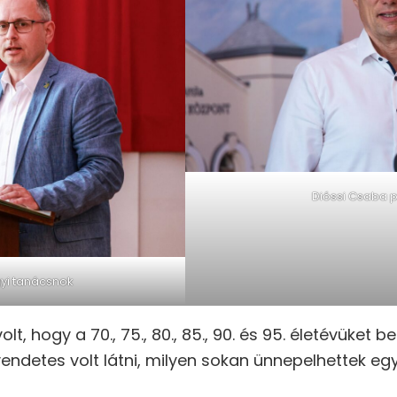
Dióssi Csaba 
gyi tanácsnok
t, hogy a 70., 75., 80., 85., 90. és 95. életévüket b
rvendetes volt látni, milyen sokan ünnepelhettek egy