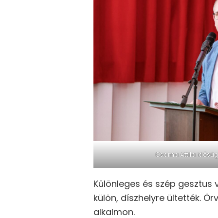
Csoma Attila idősü
Különleges és szép gesztus vol
külön, díszhelyre ültették. Ö
alkalmon.