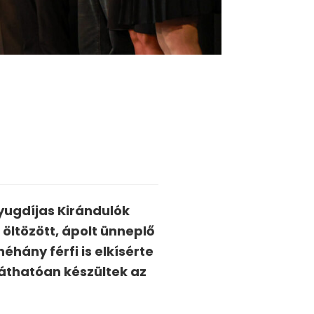
yugdíjas Kirándulók
 öltözött, ápolt ünneplő
hány férfi is elkísérte
áthatóan készültek az