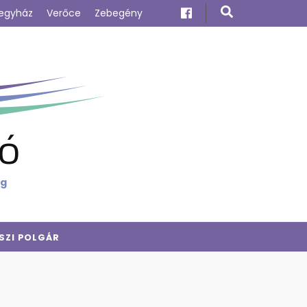
egyház
Verőce
Zebegény
ó
ig
SZI POLGÁR