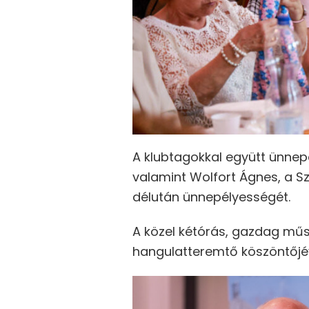
A klubtagokkal együtt ünnepe
valamint Wolfort Ágnes, a Sz
délután ünnepélyességét.
A közel kétórás, gazdag műs
hangulatteremtő köszöntőjév