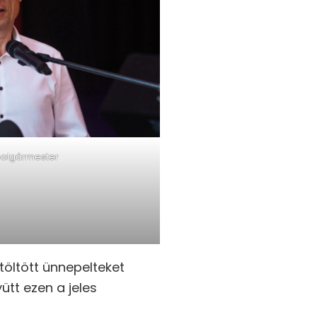
polgármester
etöltött ünnepelteket
ütt ezen a jeles