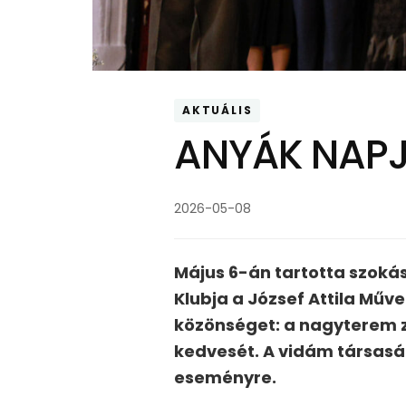
AKTUÁLIS
ANYÁK NAPJ
2026-05-08
Május 6-án tartotta szoká
Klubja a József Attila Műv
közönséget: a nagyterem zs
kedvesét. A vidám társasá
eseményre.