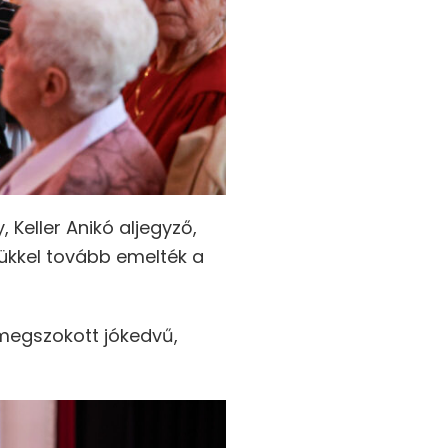
 Keller Anikó aljegyző,
tükkel tovább emelték a
megszokott jókedvű,