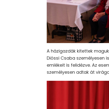
A házigazdák kitettek maguk
Dióssi Csaba személyesen is
emlékeit is felidézve. Az es
személyesen adtak át virágc