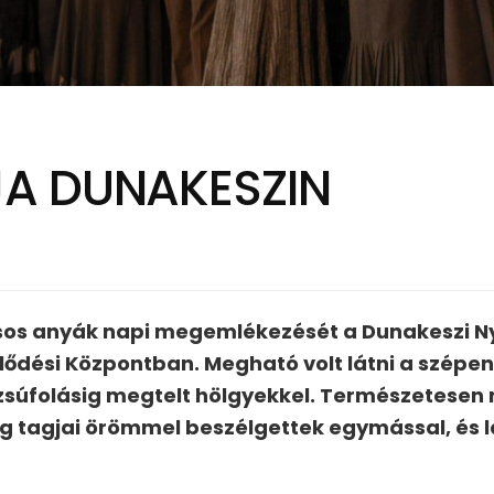
A DUNAKESZIN
sos anyák napi megemlékezését a Dunakeszi N
elődési Központban. Megható volt látni a szépen
úfolásig megtelt hölgyekkel. Természetesen né
g tagjai örömmel beszélgettek egymással, és l