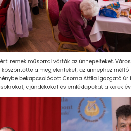
ért: remek műsorral várták az ünnepelteket. Váro
 köszöntötte a megjelenteket, az ünnephez méltó 
eménybe bekapcsolódott Csoma Attila igazgató úr i
sokrokat, ajándékokat és emléklapokat a kerek év