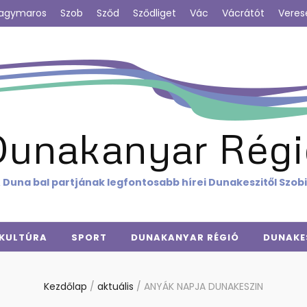
agymaros
Szob
Sződ
Sződliget
Vác
Vácrátót
Veres
Dunakanyar Régi
 Duna bal partjának legfontosabb hírei Dunakeszitől Szob
KULTÚRA
SPORT
DUNAKANYAR RÉGIÓ
DUNAKE
Kezdőlap
/
aktuális
/
ANYÁK NAPJA DUNAKESZIN