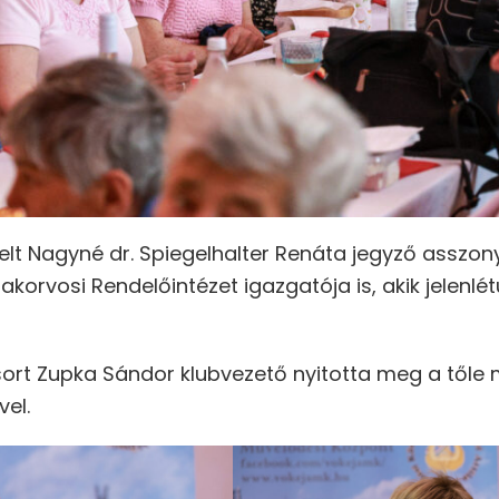
lt Nagyné dr. Spiegelhalter Renáta jegyző asszony,
akorvosi Rendelőintézet igazgatója is, akik jelenlé
ort Zupka Sándor klubvezető nyitotta meg a tőle 
el.