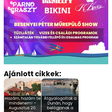
Ajánlott cikkek:
Hazám, hazám te
Átgyalogoltak a
mindenem! –
Dunán, hogy
Augusztus 20.
belógjanak a