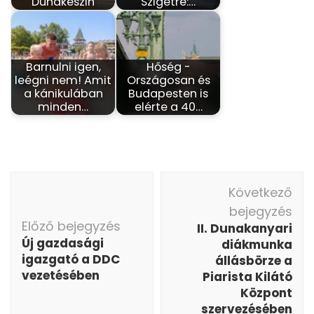
Dunakeszin
Szigetre:…
Barnulni igen,
Hőség -
leégni nem! Amit
Országosan és
a kánikulában
Budapesten is
minden…
elérte a 40…
Bejegyzés
Következő
navigáció
bejegyzés
Előző bejegyzés
II. Dunakanyari
Új gazdasági
diákmunka
igazgató a DDC
állásbörze a
vezetésében
Piarista Kilátó
Központ
szervezésében