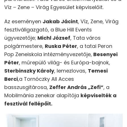
Víz – Zene – Virág Egyesület képviselőit.
Az eseményen
Jakab Jácint
, Víz, Zene, Virág
fesztiváligazgató, a Blue Hill Events
ügyvezetője;
Michl József
, Tata város
polgármestere,
Ruska Péter
, a tatai Peron
Pop Zeneiskola intézményvezetője,
Besenyei
Péter
, műrepülő világ- és Európa-bajnok,
Sterbinszky Károly
, lemezlovas,
Temesi
Berci
,a Tornóczky All Acces
basszusgitárosa,
Zeffer András „Zefi”
, a
Mobilmánia zenekar alapítója
képviselték a
fesztivál fellépőit.