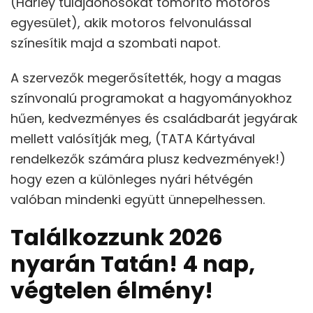
(Harley tulajdonosokat tömörítő motoros
egyesület), akik motoros felvonulással
színesítik majd a szombati napot.
A szervezők megerősítették, hogy a magas
színvonalú programokat a hagyományokhoz
hűen, kedvezményes és családbarát jegyárak
mellett valósítják meg, (TATA Kártyával
rendelkezők számára plusz kedvezmények!)
hogy ezen a különleges nyári hétvégén
valóban mindenki együtt ünnepelhessen.
Találkozzunk 2026
nyarán Tatán! 4 nap,
végtelen élmény!