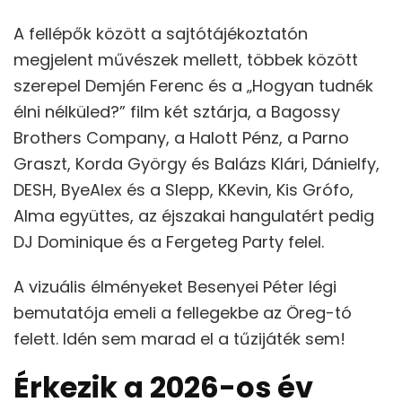
A fellépők között a sajtótájékoztatón
megjelent művészek mellett, többek között
szerepel Demjén Ferenc és a „Hogyan tudnék
élni nélküled?” film két sztárja, a Bagossy
Brothers Company, a Halott Pénz, a Parno
Graszt, Korda György és Balázs Klári, Dánielfy,
DESH, ByeAlex és a Slepp, KKevin, Kis Grófo,
Alma együttes, az éjszakai hangulatért pedig
DJ Dominique és a Fergeteg Party felel.
A vizuális élményeket Besenyei Péter légi
bemutatója emeli a fellegekbe az Öreg-tó
felett. Idén sem marad el a tűzijáték sem!
Érkezik a 2026-os év