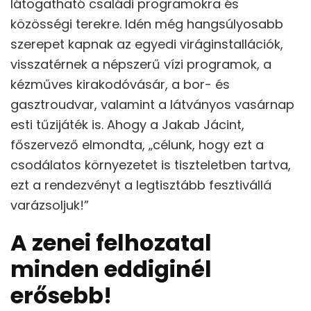
látogatható családi programokra és
közösségi terekre. Idén még hangsúlyosabb
szerepet kapnak az egyedi viráginstallációk,
visszatérnek a népszerű vízi programok, a
kézműves kirakodóvásár, a bor- és
gasztroudvar, valamint a látványos vasárnap
esti tűzijáték is. Ahogy a Jakab Jácint,
főszervező elmondta, „célunk, hogy ezt a
csodálatos környezetet is tiszteletben tartva,
ezt a rendezvényt a legtisztább fesztivállá
varázsoljuk!”
A zenei felhozatal
minden eddiginél
erősebb!