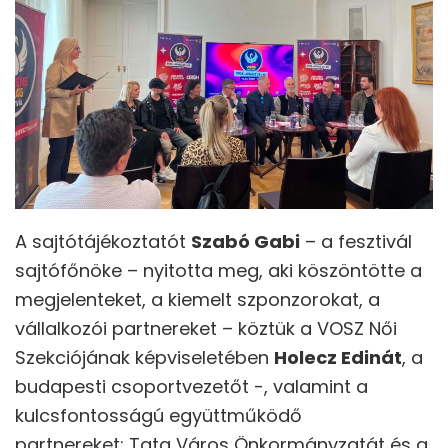
A sajtótájékoztatót
Szabó Gabi
– a fesztivál
sajtófőnöke – nyitotta meg, aki köszöntötte a
megjelenteket, a kiemelt szponzorokat, a
vállalkozói partnereket – köztük a VOSZ Női
Szekciójának képviseletében
Holecz Edinát
, a
budapesti csoportvezetőt -, valamint a
kulcsfontosságú együttműködő
partnereket: Tata Város Önkormányzatát és a