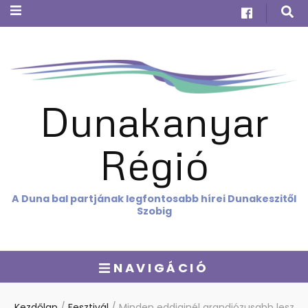
Dunakanyar
Régió
A Duna bal partjának legfontosabb hírei Dunakeszitől
Szobig
NAVIGÁCIÓ
Kezdőlap
/
Fesztivál
/
Minden eddiginél grandiózusabb lesz