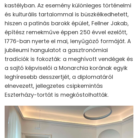
kastélyban. Az esemény különleges történelmi
és kulturális tartalommal is büszkélkedhetett,
hiszen a patinás barokk épület, Fellner Jakab,
építész remekműve éppen 250 évvel ezelőtt,
1776-ban nyerte el mai, lenyűgöző formáját. A
jubileumi hangulatot a gasztronómiai
tradíciók is fokozták: a meghívott vendégek és
a sajtó képviselői a Monarchia korának egyik
leghíresebb desszertjét, a diplomatáról
elnevezett, jellegzetes csipkemintás
Eszterházy-tortát is megkóstolhatták.