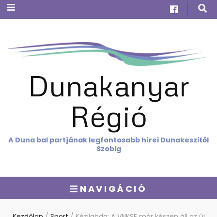
Dunakanyar
Régió
A Duna bal partjának legfontosabb hírei Dunakeszitől
Szobig
NAVIGÁCIÓ
Kezdőlap
/
Sport
/
Kézilabda: A VNKSE már készen áll az új