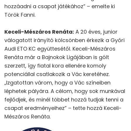
hozzáadni a csapat játékához” – emelte ki
Török Fanni.
Keceli-Mészáros Renáta:
A 20 éves, junior
válogatott irányító kölcsönben érkezik a Győri
Audi ETO KC együttesétől. Keceli-Mészáros
Renáta már a Bajnokok Ligájában is gólt
szerzett, így fiatal kora ellenére komoly
potenciállal csatlakozik a Vác keretéhez.
„Izgatottan várom, hogy a Vác színeiben
léphetek pályára. A célom, hogy sok munkával
fejlődjek, és minél többet hozzá tudjak tenni a
csapat eredményeihez” – tette hozzá Keceli-
Mészáros Renáta.