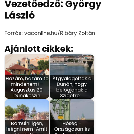
Vezetőedző: György
László
Forrás: vaconline.hu/Ribáry Zoltán
Ajánlott cikkek:
Hazám, hazám te
Átgyalogoltak a
mindenem! –
Dunán, hogy
Augusztus 20.
belógjanak a
Dunakeszin
Szigetre:…
Barnulni igen,
Hőség -
leégni nem! Amit
Országosan és