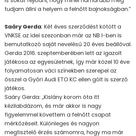
is sokat fejlődni, hogy minél hamarabb meg
tudjam állni a helyem a felnőtt bajnokságban.”
Saáry Gerda
: Két éves szerződést kötött a
VNKSE az idei szezonban már az NB I-ben is
bemutatkozó saját nevelésű 20 éves beállóval.
Gerda 2016. szeptemberében lett az igazolt
játékosa az egyesületnek, így már közel 10 éve
folyamatosan váci színekben szerepel az
ősszel a Győri Audi ETO KC ellen gólt is szerző
játékos.
Saáry Gerda: „Kislány korom óta itt
kézilabdázom, és már akkor is nagy
figyelemmel követtem a felnőtt csapat
mérkőzéseit. Különleges és nagyon
megtisztelő érzés számomra, hogy ma már