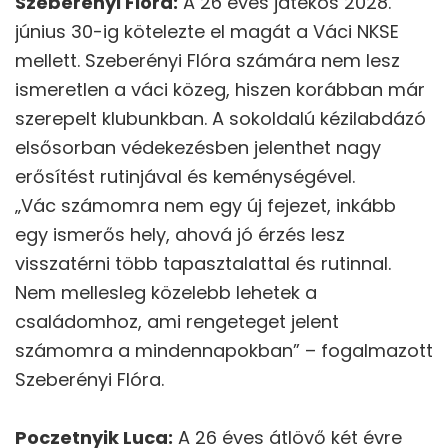
Szeberényi Flóra:
A 26 éves játékos 2028.
június 30-ig kötelezte el magát a Váci NKSE
mellett. Szeberényi Flóra számára nem lesz
ismeretlen a váci közeg, hiszen korábban már
szerepelt klubunkban. A sokoldalú kézilabdázó
elsősorban védekezésben jelenthet nagy
erősítést rutinjával és keménységével.
„Vác számomra nem egy új fejezet, inkább
egy ismerős hely, ahová jó érzés lesz
visszatérni több tapasztalattal és rutinnal.
Nem mellesleg közelebb lehetek a
családomhoz, ami rengeteget jelent
számomra a mindennapokban” – fogalmazott
Szeberényi Flóra.
Poczetnyik Luca:
A 26 éves átlövő két évre