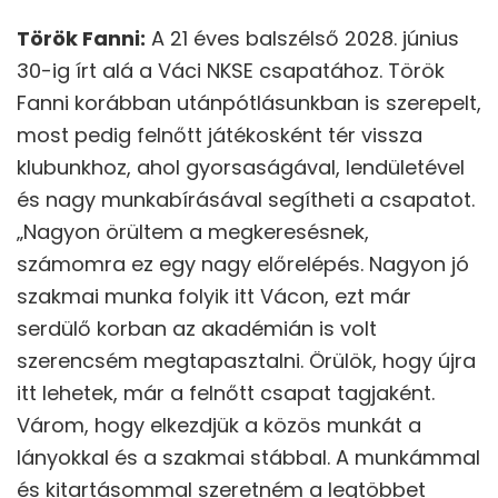
Török Fanni:
A 21 éves balszélső 2028. június
30-ig írt alá a Váci NKSE csapatához. Török
Fanni korábban utánpótlásunkban is szerepelt,
most pedig felnőtt játékosként tér vissza
klubunkhoz, ahol gyorsaságával, lendületével
és nagy munkabírásával segítheti a csapatot.
„Nagyon örültem a megkeresésnek,
számomra ez egy nagy előrelépés. Nagyon jó
szakmai munka folyik itt Vácon, ezt már
serdülő korban az akadémián is volt
szerencsém megtapasztalni. Örülök, hogy újra
itt lehetek, már a felnőtt csapat tagjaként.
Várom, hogy elkezdjük a közös munkát a
lányokkal és a szakmai stábbal. A munkámmal
és kitartásommal szeretném a legtöbbet