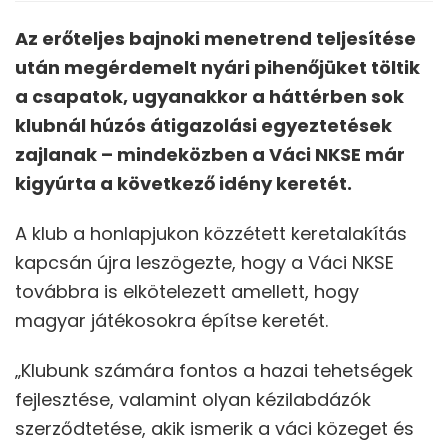
Az erőteljes bajnoki menetrend teljesítése
után megérdemelt nyári pihenőjüket töltik
a csapatok, ugyanakkor a háttérben sok
klubnál húzós átigazolási egyeztetések
zajlanak – mindeközben a Váci NKSE már
kigyúrta a következő idény keretét.
A klub a honlapjukon közzétett keretalakítás
kapcsán újra leszögezte, hogy a Váci NKSE
továbbra is elkötelezett amellett, hogy
magyar játékosokra építse keretét.
„Klubunk számára fontos a hazai tehetségek
fejlesztése, valamint olyan kézilabdázók
szerződtetése, akik ismerik a váci közeget és