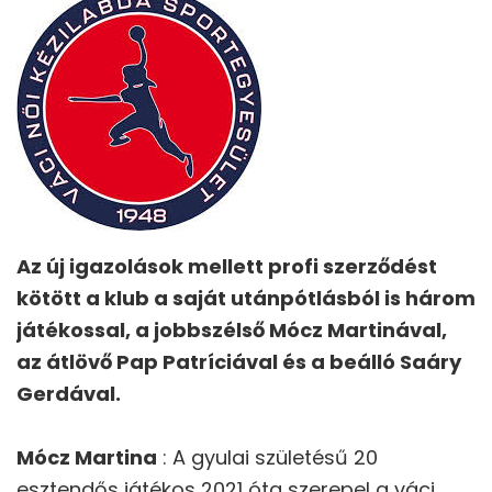
Az új igazolások mellett profi szerződést
kötött a klub a saját utánpótlásból is három
játékossal, a jobbszélső Mócz Martinával,
az átlövő Pap Patríciával és a beálló Saáry
Gerdával.
Mócz Martina
: A gyulai születésű 20
esztendős játékos 2021 óta szerepel a váci