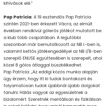
kihívások elé.”
Pap Patrícia
: A 19 esztendős Pap Patrícia
szintén 2021-ben érkezett Vácra, az elmúlt
években rendkívül gólerős játékot mutatott be
a klub több csapatában. A legutóbbi
szezonban már bemutatkozott az NB I.-ben is,
valamint kettős játékengedéllyel az NB I/B-ben
szereplő ENUSE együttesében is szerepelt, ahol
közel 8 gólos átlaggal büszkélkedhet.
Pap Patrícia: „Az eddigi közös munka alapján
úgy érzem, hogy itt ki tudok bontakozni és
folyamatosan tudok újabbnál újabb dolgokat
tanulni. Hálás vagyok az egyesületnek a
bizalomért. Szeretnék mentálisan és fizikálisan