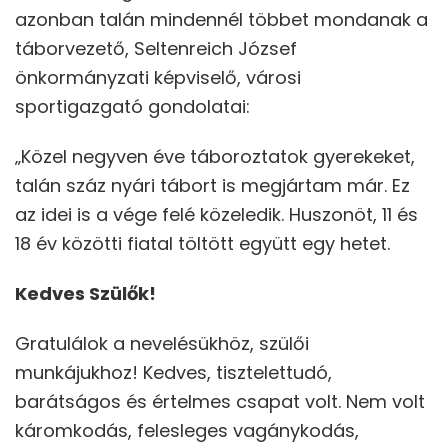
azonban talán mindennél többet mondanak a
táborvezető, Seltenreich József
önkormányzati képviselő, városi
sportigazgató gondolatai:
„Közel negyven éve táboroztatok gyerekeket,
talán száz nyári tábort is megjártam már. Ez
az idei is a vége felé közeledik. Huszonöt, 11 és
18 év közötti fiatal töltött együtt egy hetet.
Kedves Szülők!
Gratulálok a nevelésükhöz, szülői
munkájukhoz! Kedves, tisztelettudó,
barátságos és értelmes csapat volt. Nem volt
káromkodás, felesleges vagánykodás,