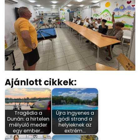
Ajánlott cikkek:
Tragédia a
Újra ingyenes a
Dunán: a hirtelen
gödi strand a
mélyülő meder
helyieknek az
egy ember…
extrém…