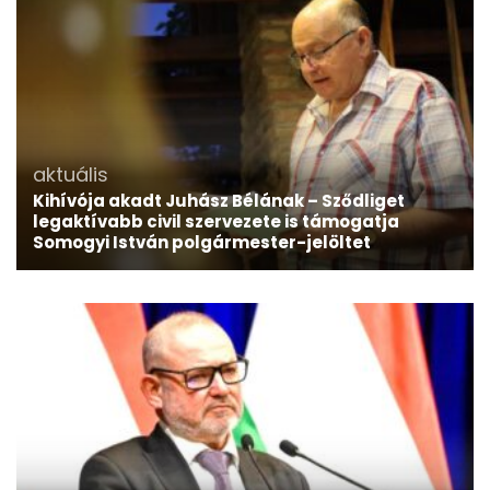
aktuális
Kihívója akadt Juhász Bélának – Sződliget
legaktívabb civil szervezete is támogatja
Somogyi István polgármester-jelöltet