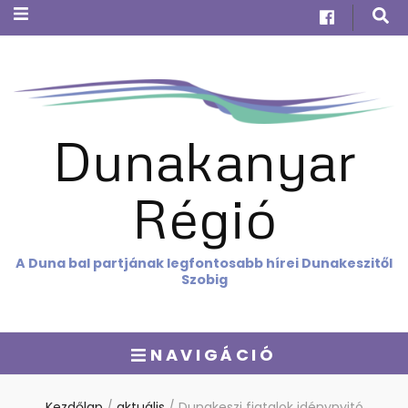
Dunakanyar
Régió
A Duna bal partjának legfontosabb hírei Dunakeszitől
Szobig
NAVIGÁCIÓ
Kezdőlap
/
aktuális
/
Dunakeszi fiatalok idénynyitó