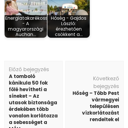
Energiatakarékosság
Hőség - Gajdos
- A
László:
magyarországi
érezhetően
Auchan…
csökkent a…
Bejegyzés
Előző bejegyzés
navigáció
A tomboló
Következő
kánikula 50 fok
bejegyzés
fölé hevítheti a
Hőség – Több Pest
síneket – Az
vármegyei
utasok biztonsága
településen
érdekében több
vízkorlátozást
vonalon korlátozza
rendeltek el
a sebességet a