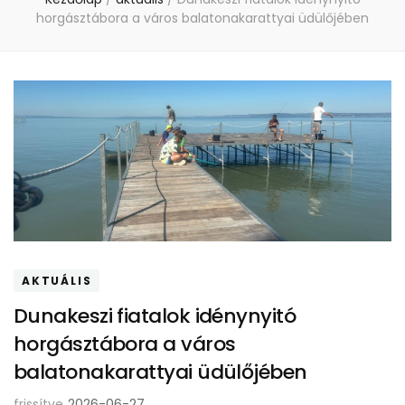
horgásztábora a város balatonakarattyai üdülőjében
AKTUÁLIS
Dunakeszi fiatalok idénynyitó
horgásztábora a város
balatonakarattyai üdülőjében
frissítve
2026-06-27