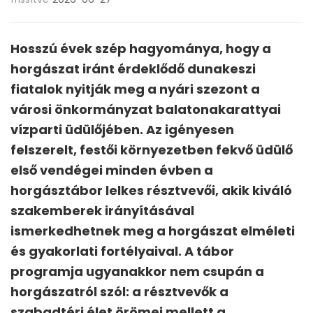
Hosszú évek szép hagyománya, hogy a
horgászat iránt érdeklődő dunakeszi
fiatalok nyitják meg a nyári szezont a
városi önkormányzat balatonakarattyai
vízparti üdülőjében. Az igényesen
felszerelt, festői környezetben fekvő üdülő
első vendégei minden évben a
horgásztábor lelkes résztvevői, akik kiváló
szakemberek irányításával
ismerkedhetnek meg a horgászat elméleti
és gyakorlati fortélyaival. A tábor
programja ugyanakkor nem csupán a
horgászatról szól: a résztvevők a
szabadtéri élet örömei mellett a