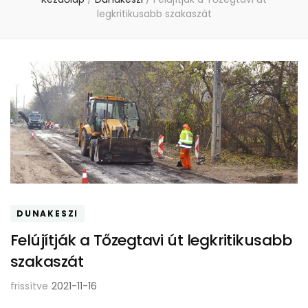
legkritikusabb szakaszát
DUNAKESZI
Felújítják a Tőzegtavi út legkritikusabb
szakaszát
frissítve
2021-11-16