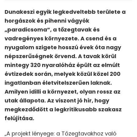
Dunakeszi egyik legkedveltebb területe a
horgászok és pihenni vágyók
„paradicsoma”, a tőzegtavak és
vadregényes környezete. A csend és a
nyugalom szigete hosszú évek óta nagy
népszerűségnek örvend. A tavak körül
mintegy 320 nyaralóház épült az elmúlt
évtizedek során, melyek közül közel 200
ingatlanban életvitelszerűen laknak.
Amilyen idilli a környezet, olyan rossz az
utak állapota. Az viszont jó hír, hogy
megkezdődött a legkritikusabb szakasz
felújítása.
„A projekt lényege: a Tőzegtavakhoz való