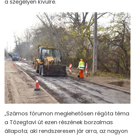
a szegélyen kívülre.
„Számos fórumon meglehetősen régóta téma
a Tőzegtavi út ezen részének borzalmas
állapota; aki rendszeresen jár arra, az nagyon