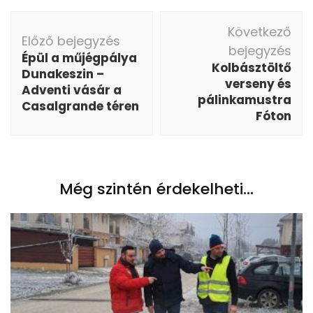
Bejegyzés
Következő
navigáció
Előző bejegyzés
bejegyzés
Épül a műjégpálya
Kolbásztöltő
Dunakeszin –
verseny és
Adventi vásár a
pálinkamustra
Casalgrande téren
Fóton
Még szintén érdekelheti...