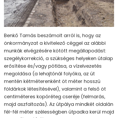
Benkő Tamás beszámolt arról is, hogy az
önkormányzat a kivitelező céggel az alábbi
munkák elvégzésére kötött megállapodást:
szegélykorrekció, a szükséges helyeken útalap
erősítése és/vagy pótlása, a vízelvezetés
megoldása (a lehajtónál folyóka, az út
mentén kétméterenként öt méter hosszú
földárkok létesítésével), valamint a felső öt
centiméteres kopóréteg cseréje (felmarás,
majd aszfaltozás). Az útpálya mindkét oldalán
fél-fél méter szélességben útpadka kerül majd