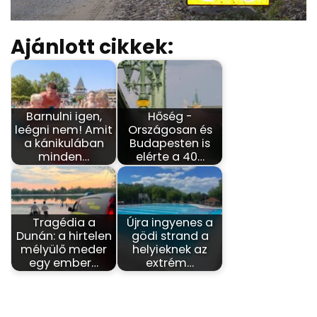
Ajánlott cikkek:
Barnulni igen,
Hőség -
leégni nem! Amit
Országosan és
a kánikulában
Budapesten is
minden…
elérte a 40…
Tragédia a
Újra ingyenes a
Dunán: a hirtelen
gödi strand a
mélyülő meder
helyieknek az
egy ember…
extrém…