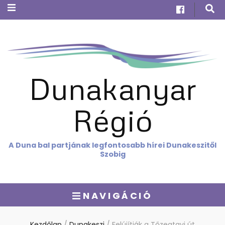
Dunakanyar
Régió
A Duna bal partjának legfontosabb hírei Dunakeszitől
Szobig
NAVIGÁCIÓ
Kezdőlap
/
Dunakeszi
/
Felújítják a Tőzegtavi út