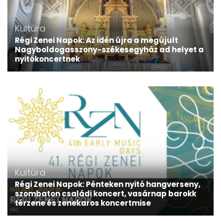
Kultúra
Régi Zenei Napok: Az idén újra a megújult
Nagyboldogasszony-székesegyház ad helyet a
nyitókoncertnek
Kultúra
Régi Zenei Napok: Pénteken nyitó hangverseny,
szombaton családi koncert, vasárnap barokk
térzene és zenekaros koncertmise