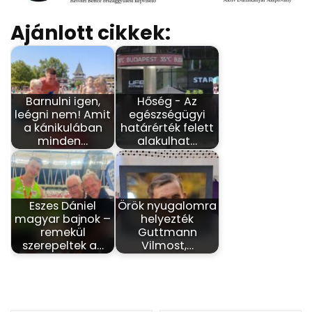
Ajánlott cikkek:
Barnulni igen,
Hőség - Az
leégni nem! Amit
egészségügyi
a kánikulában
határérték felett
minden…
alakulhat…
Eszes Dániel
Örök nyugalomra
magyar bajnok –
helyezték
remekül
Guttmann
szerepeltek a…
Vilmost,…