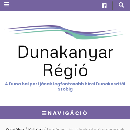
Dunakanyar
Régió
A Duna bal partjának legfontosabb hírei Dunakeszitől
Szobig
NAVIGÁCIÓ
Kezdőlap
/
Kultúra
/
Látványos és szórakoztató programok