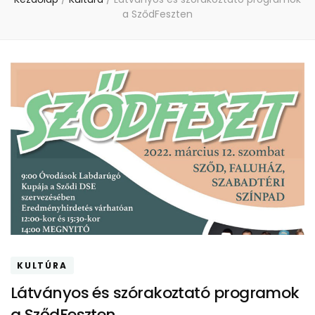
a SződFeszten
KULTÚRA
Látványos és szórakoztató programok
a SződFeszten