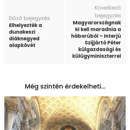
Bejegyzés
Következő
navigáció
bejegyzés
Előző bejegyzés
Magyarországnak
Elhelyezték a
ki kell maradnia a
dunakeszi
háborúból – Interjú
diáknegyed
Szijjártó Péter
alapkövét
külgazdasági és
külügyminiszterrel
Még szintén érdekelheti...