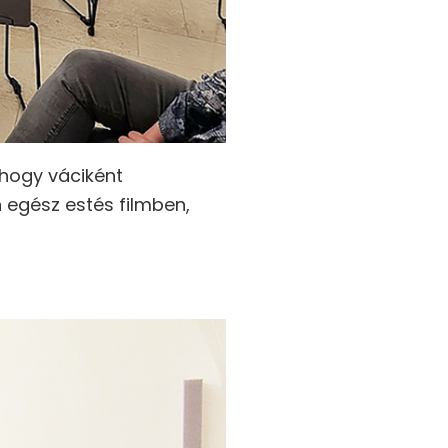
 hogy váciként
 egész estés filmben,