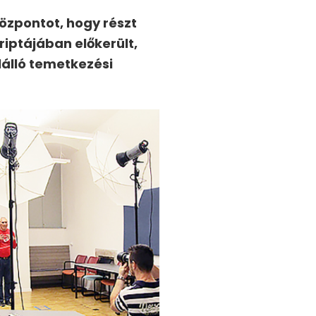
Központot, hogy részt
iptájában előkerült,
álló temetkezési