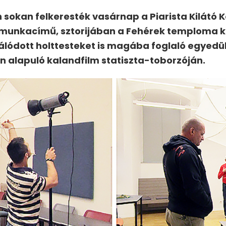
n sokan felkeresték vasárnap a Piarista Kilátó 
munkacímű, sztorijában a Fehérek temploma kr
lódott holttesteket is magába foglaló egyedül
n alapuló kalandfilm statiszta-toborzóján.