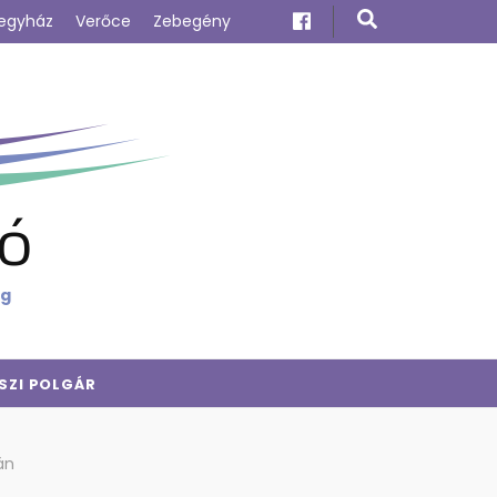
egyház
Verőce
Zebegény
ó
ig
SZI POLGÁR
án