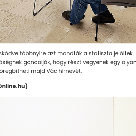
sködve többnyire azt mondták a statiszta jelöltek,
őségnek gondolják, hogy részt vegyenek egy olyan
regbítheti majd Vác hírnevét.
Online.hu)