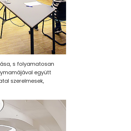
ózása, s folyamatosan
nagymamájával együtt
iatal szerelmesek,