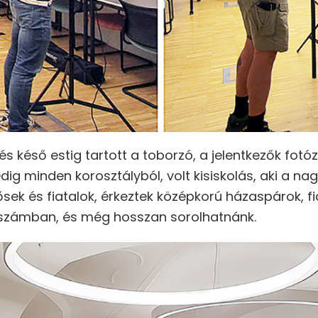
 és késő estig tartott a toborzó, a jelentkezők fot
dig minden korosztályból, volt kisiskolás, aki a 
idősek és fiatalok, érkeztek középkorú házaspárok, f
 számban, és még hosszan sorolhatnánk.