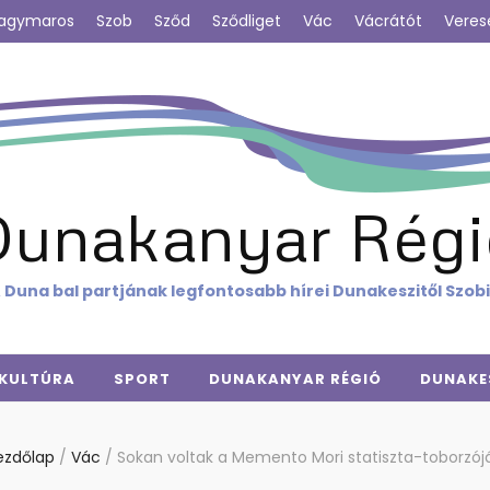
agymaros
Szob
Sződ
Sződliget
Vác
Vácrátót
Veres
Dunakanyar Régi
 Duna bal partjának legfontosabb hírei Dunakeszitől Szob
KULTÚRA
SPORT
DUNAKANYAR RÉGIÓ
DUNAKE
ezdőlap
/
Vác
/
Sokan voltak a Memento Mori statiszta-toborzój