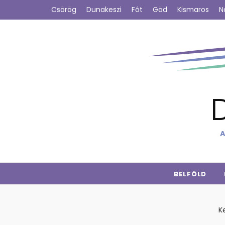
Csörög
Dunakeszi
Fót
Göd
Kismaros
N
A
BELFÖLD
K