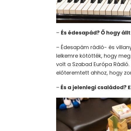
–
És édesapád? Ő hogy állt
– Édesapám rádió- és villany
lelkemre kötötték, hogy meg 
volt a Szabad Európa Rádió
előteremtett ahhoz, hogy z
–
És a jelenlegi családod? 