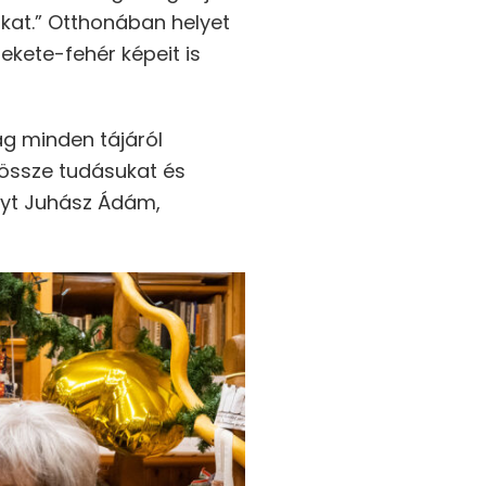
okat.” Otthonában helyet
ekete-fehér képeit is
ág minden tájáról
össze tudásukat és
enyt Juhász Ádám,