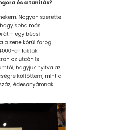
ngora és a tanítás?
a nekem. Nagyon szerette
t, hogy soha más
rát – egy bécsi
 a zene körül forog.
 4000-en laktak
kran az utcán is
ámtól, hagyjuk nyitva az
ségre költöttem, mint a
t száz, édesanyámnak