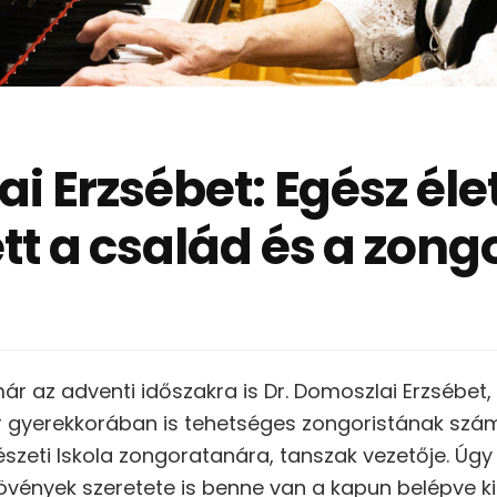
i Erzsébet: Egész éle
tt a család és a zong
ár az adventi időszakra is Dr. Domoszlai Erzsébet,
 gyerekkorában is tehetséges zongoristának szám
zeti Iskola zongoratanára, tanszak vezetője. Úgy l
vények szeretete is benne van a kapun belépve k