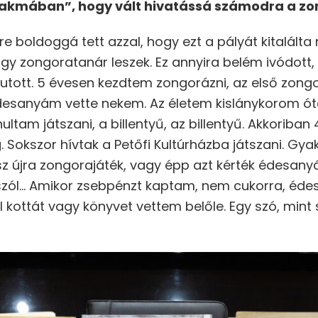
zakmában”, hogy vált hivatássá számodra a zo
e boldoggá tett azzal, hogy ezt a pályát kitalált
hogy zongoratanár leszek. Ez annyira belém ivódot
utott. 5 évesen kezdtem zongorázni, az első zongo
esanyám vette nekem. Az életem kislánykorom óta
am játszani, a billentyű, az billentyű. Akkoriban
. Sokszor hívtak a Petőfi Kultúrházba játszani. Gya
sz újra zongorajáték, vagy épp azt kérték édesany
szól… Amikor zsebpénzt kaptam, nem cukorra, édes
 kottát vagy könyvet vettem belőle. Egy szó, min