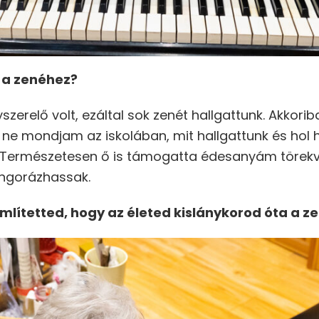
 a zenéhez?
szerelő volt, ezáltal sok zenét hallgattunk. Akkor
ne mondjam az iskolában, mit hallgattunk és hol hal
. Természetesen ő is támogatta édesanyám törekv
ongorázhassak.
Említetted, hogy az életed kislánykorod óta a ze