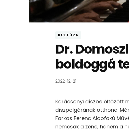
KULTÚRA
Dr. Domoszla
boldoggá te
2022-12-21
Karácsonyi díszbe öltözött m
díszpolgárának otthona. Már
Farkas Ferenc Alapfokú Művés
nemcsak a zene, hanem a nö