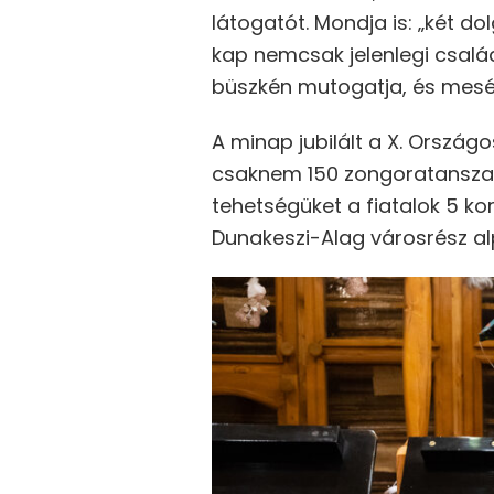
látogatót. Mondja is: „két d
kap nemcsak jelenlegi család
büszkén mutogatja, és meséli
A minap jubilált a X. Orszá
csaknem 150 zongoratanszak
tehetségüket a fiatalok 5 k
Dunakeszi-Alag városrész al