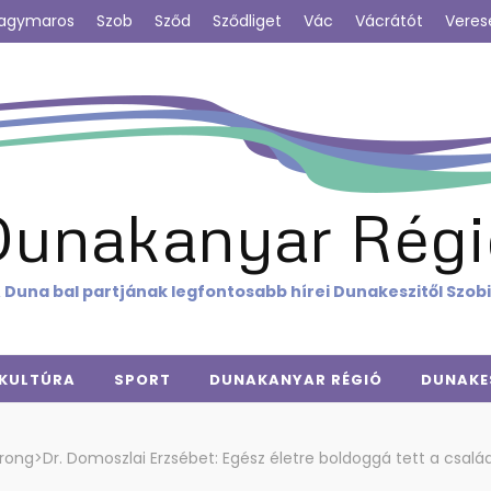
agymaros
Szob
Sződ
Sződliget
Vác
Vácrátót
Veres
Dunakanyar Régi
 Duna bal partjának legfontosabb hírei Dunakeszitől Szob
KULTÚRA
SPORT
DUNAKANYAR RÉGIÓ
DUNAKE
rong>Dr. Domoszlai Erzsébet: Egész életre boldoggá tett a csal