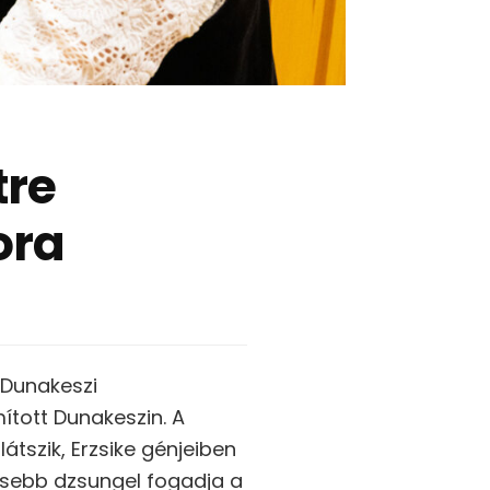
tre
ora
 Dunakeszi
ított Dunakeszin. A
átszik, Erzsike génjeiben
isebb dzsungel fogadja a