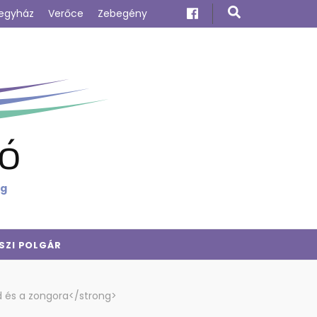
egyház
Verőce
Zebegény
ó
ig
SZI POLGÁR
ád és a zongora</strong>