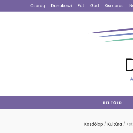
Csörög
Dunakeszi
Fót
Göd
Kismaros
N
A
BELFÖLD
Kezdőlap
/
Kultúra
/
<st