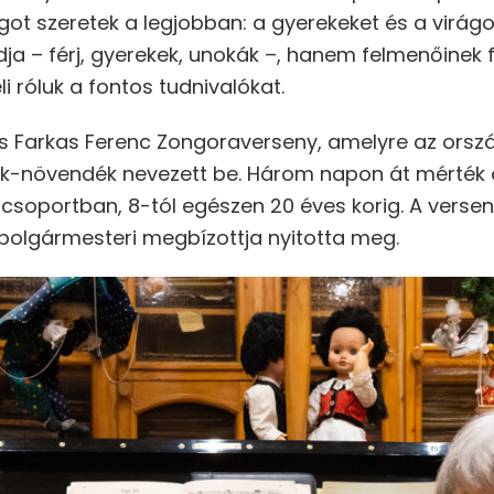
olgot szeretek a legjobban: a gyerekeket és a virág
ja – férj, gyerekek, unokák –, hanem felmenőinek f
 róluk a fontos tudnivalókat.
gos Farkas Ferenc Zongoraverseny, amelyre az orsz
-növendék nevezett be. Három napon át mérték 
orcsoportban, 8-tól egészen 20 éves korig. A vers
polgármesteri megbízottja nyitotta meg.