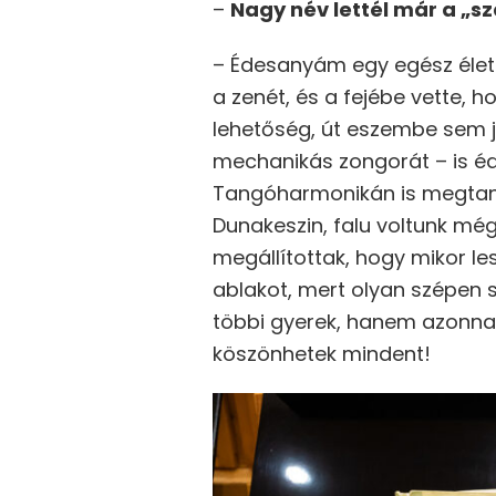
–
Nagy név lettél már a „s
– Édesanyám egy egész életr
a zenét, és a fejébe vette, 
lehetőség, út eszembe sem j
mechanikás zongorát – is éd
Tangóharmonikán is megtanult
Dunakeszin, falu voltunk még
megállítottak, hogy mikor le
ablakot, mert olyan szépen 
többi gyerek, hanem azonnal
köszönhetek mindent!