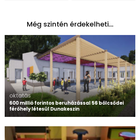
Még szintén érdekelheti...
oktatás
600 millió forintos beruházással 56 bölcsődei
férőhely létesül Dunakeszin