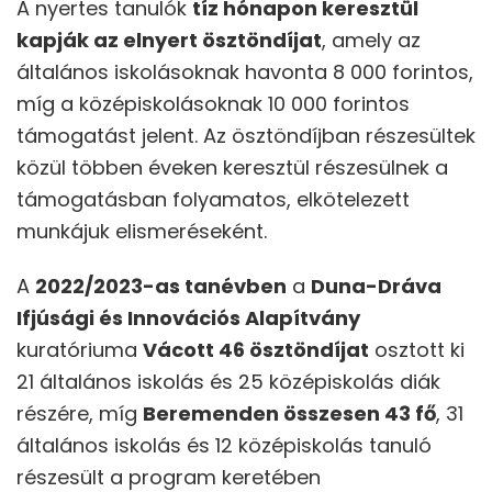
A nyertes tanulók
tíz hónapon keresztül
kapják az elnyert ösztöndíjat
, amely az
általános iskolásoknak havonta 8 000 forintos,
míg a középiskolásoknak 10 000 forintos
támogatást jelent. Az ösztöndíjban részesültek
közül többen éveken keresztül részesülnek a
támogatásban folyamatos, elkötelezett
munkájuk elismeréseként.
A
2022/2023-as tanévben
a
Duna-Dráva
Ifjúsági és Innovációs Alapítvány
kuratóriuma
Vácott 46 ösztöndíjat
osztott ki
21 általános iskolás és 25 középiskolás diák
részére, míg
Beremenden összesen 43 fő
, 31
általános iskolás és 12 középiskolás tanuló
részesült a program keretében