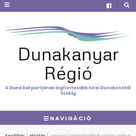
Dunakanyar
Régió
A Duna bal partjának legfontosabb hírei Dunakeszitől
Szobig
NAVIGÁCIÓ
Kezdőlap
/
oktatás
/
<strong>Tehetségekből sosincs hiány!