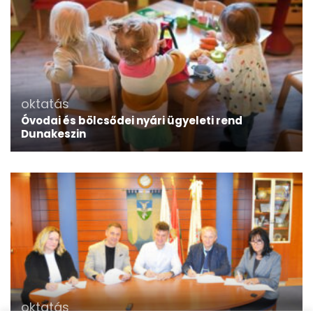
oktatás
Óvodai és bölcsődei nyári ügyeleti rend
Dunakeszin
oktatás