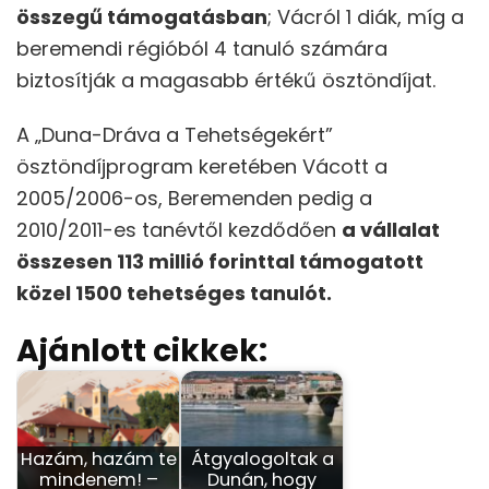
összegű támogatásban
; Vácról 1 diák, míg a
beremendi régióból 4 tanuló számára
biztosítják a magasabb értékű ösztöndíjat.
A „Duna-Dráva a Tehetségekért”
ösztöndíjprogram keretében Vácott a
2005/2006-os, Beremenden pedig a
2010/2011-es tanévtől kezdődően
a vállalat
összesen 113 millió forinttal támogatott
közel 1500 tehetséges tanulót.
Ajánlott cikkek:
Hazám, hazám te
Átgyalogoltak a
mindenem! –
Dunán, hogy