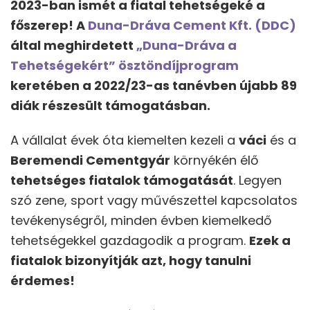
2023-ban ismét a fiatal tehetségeké a
főszerep! A
Duna-Dráva Cement Kft. (DDC)
által meghirdetett
„Duna-Dráva a
Tehetségekért” ösztöndíjprogram
keretében a 2022/23-as tanévben újabb 89
diák részesült támogatásban.
A vállalat évek óta kiemelten kezeli a
váci
és a
Beremendi Cementgyár
környékén élő
tehetséges fiatalok támogatás
át
. Legyen
szó zene, sport vagy művészettel kapcsolatos
tevékenységről, minden évben kiemelkedő
tehetségekkel gazdagodik a program.
Ezek a
fiatalok bizonyítják azt, hogy tanulni
érdemes!