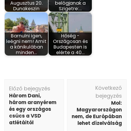
Augusztus 20.
belógjanak a
Dunakeszin
Szigetre:…
Barnulni igen,
Hőség -
leégni nem! Amit
Országosan és
a kánikulában
Budapesten is
minden…
elérte a 40…
Bejegyzés
Következő
Előző bejegyzés
navigáció
Három Dani,
bejegyzés
három aranyérem
Mol:
és egy országos
Magyarországon
csúcs a VSD
nem, de Európában
atlétáitól
lehet dízelválság