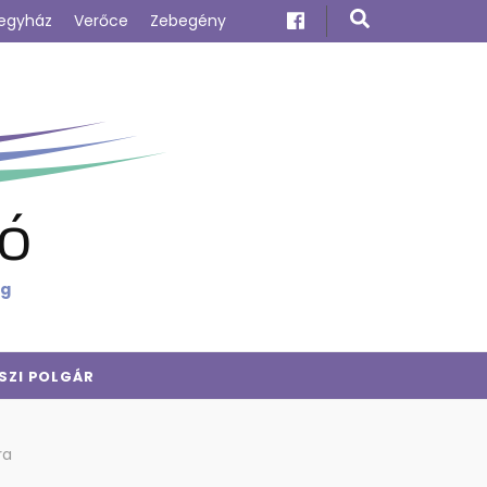
egyház
Verőce
Zebegény
ó
ig
SZI POLGÁR
ra