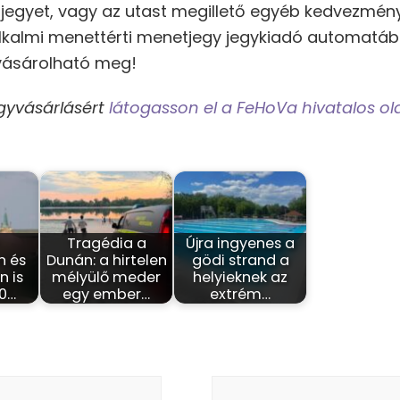
i jegyet, vagy az utast megillető egyéb kedvezménye
 alkalmi menettérti menetjegy jegykiadó automatából
ásárolható meg!
gyvásárlásért
látogasson el a FeHoVa hivatalos ol
-
Tragédia a
Újra ingyenes a
n és
Dunán: a hirtelen
gödi strand a
 is
mélyülő meder
helyieknek az
40…
egy ember…
extrém…