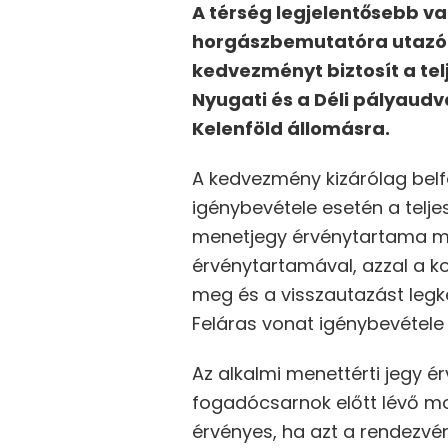
A térség legjelentősebb v
horgászbemutatóra utazók
kedvezményt biztosít a tel
Nyugati és a Déli pályaudv
Kelenföld állomásra.
A kedvezmény kizárólag belfö
igénybevétele esetén a telje
menetjegy érvénytartama me
érvénytartamával, azzal a k
meg és a visszautazást legké
Feláras vonat igénybevétele 
Az alkalmi menettérti jegy é
fogadócsarnok előtt lévő mo
érvényes, ha azt a rendezvén