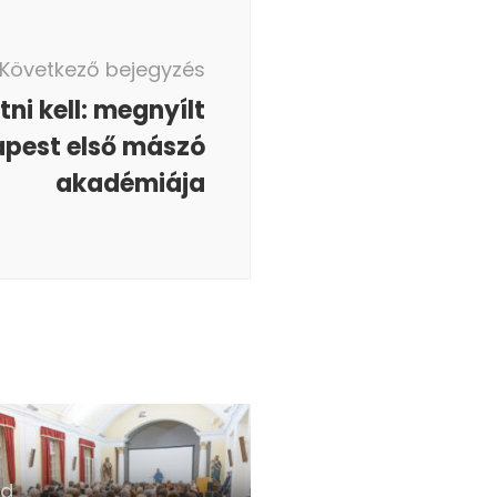
Következő bejegyzés
átni kell: megnyílt
pest első mászó
akadémiája
ld