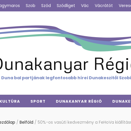
agymaros
Szob
Sződ
Sződliget
Vác
Vácrátót
Veres
Dunakanyar Régi
 Duna bal partjának legfontosabb hírei Dunakeszitől Szob
KULTÚRA
SPORT
DUNAKANYAR RÉGIÓ
DUNAKE
ezdőlap
/
Belföld
/
50%-os vasúti kedvezmény a FeHoVa kiállítás