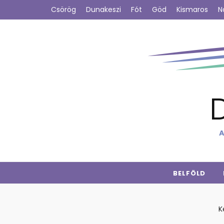
Csörög
Dunakeszi
Fót
Göd
Kismaros
N
A
BELFÖLD
K