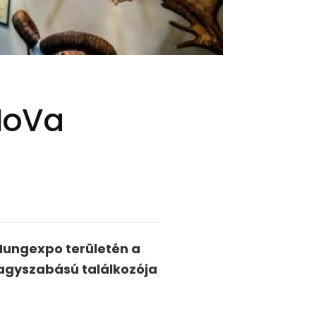
HoVa
 Hungexpo területén a
agyszabású találkozója