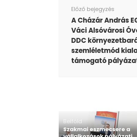
navigáció
Előző bejegyzés
A Cházár András E
Váci Alsóvárosi Óv
DDC környezetbar
szemléletmód kial
támogató pályáza
Belföld
Szakmai eszmecsere a
vállalkozások pályázati