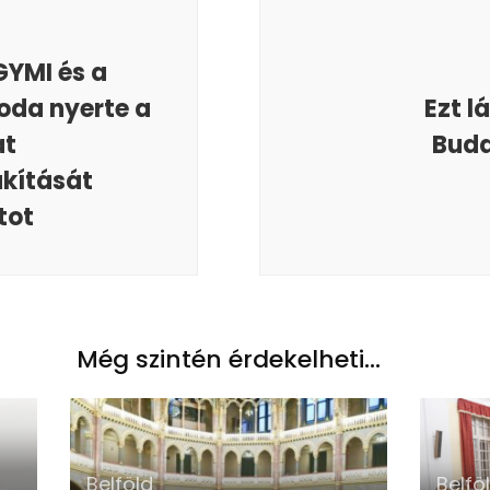
GYMI és a
oda nyerte a
Ezt l
át
Buda
akítását
tot
Még szintén érdekelheti...
Belföld
Belfö