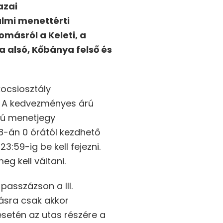
azai
lmi menettérti
másról a Keleti, a
a alsó, Kőbánya felső és
kocsiosztály
ni. A kedvezményes árú
rú menetjegy
8-án 0 órától kezdhető
:59-ig be kell fejezni.
g kell váltani.
passzázson a III.
ásra csak akkor
esetén az utas részére a