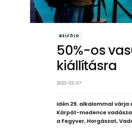
BELFÖLD
50%-os vas
kiállításra
2023-02-07
Idén 29. alkalommal várja 
Kárpát-medence vadászain
a Fegyver, Horgászat, Vadá