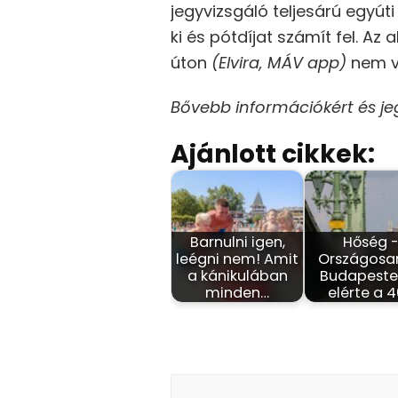
jegyvizsgáló teljesárú egyút
ki és pótdíjat számít fel. Az
úton
(Elvira, MÁV app)
nem v
Bővebb információkért és je
Ajánlott cikkek:
Barnulni igen,
Hőség 
leégni nem! Amit
Országosa
a kánikulában
Budapesten
minden…
elérte a 
Bejegyzés