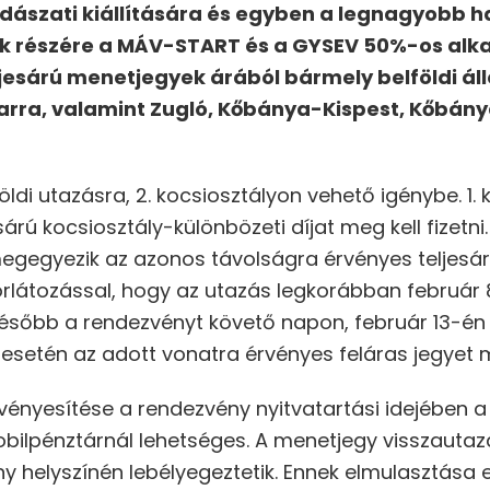
adászati kiállítására és egyben a legnagyobb h
 részére a MÁV-START és a GYSEV 50%-os alka
jesárú menetjegyek árából bármely belföldi állo
arra, valamint Zugló, Kőbánya-Kispest, Kőbány
ldi utazásra, 2. kocsiosztályon vehető igénybe. 1. 
sárú kocsiosztály-különbözeti díjat meg kell fizet
gegyezik az azonos távolságra érvényes teljesá
orlátozással, hogy az utazás legkorábban február 
sőbb a rendezvényt követő napon, február 13-én 23
esetén az adott vonatra érvényes feláras jegyet me
rvényesítése a rendezvény nyitvatartási idejében a 
bilpénztárnál lehetséges. A menetjegy visszautaz
y helyszínén lebélyegeztetik. Ennek elmulasztása 