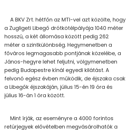
A BKV Zrt. hétfőn az MTI-vel azt közölte, hogy
a Zugligeti Libegő drótkötélpályája 1040 méter
hosszú, a két állomása között pedig 262
méter a szintkülönbség. Hegymenetben a
főváros legmagasabb pontjának közelébe, a
János-hegyre lehet feljutni, völgymenetben
pedig Budapestre kínál egyedi kilátást. A
felvonó egész évben működik, de éjszaka csak
a Libegők éjszakáján, július 15-én 19 óra és
július 16-án 1 óra között.
Mint írják, az eseményre a 4000 forintos
retúrjegyek elővételben megvásárolhatók a