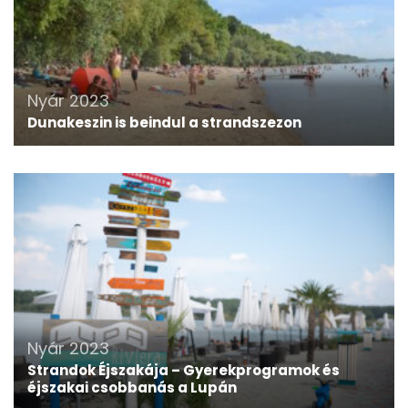
Nyár 2023
Dunakeszin is beindul a strandszezon
Nyár 2023
Strandok Éjszakája – Gyerekprogramok és
éjszakai csobbanás a Lupán