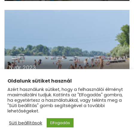
Nyár 2023
Ha tombol a kánikulai meleg, akkor irány a
dunakeszi strand
Oldalunk sütiket használ
Azért használunk sütiket, hogy a felhasználói élményt
maximalizálni tudjuk. Kattints az "Elfogadás" gombra,
ha egyetértesz a használatukkal, vagy tekints meg a
"Süti beállítás" gomb segítségével a további
lehetőségeket.
©Dunakanyar Régió |
Blossom Mommy Blog |
Süti beállítások
Elfogadás
Fejlesztette
Blossom Themes
.Készítette:
WordPress
.