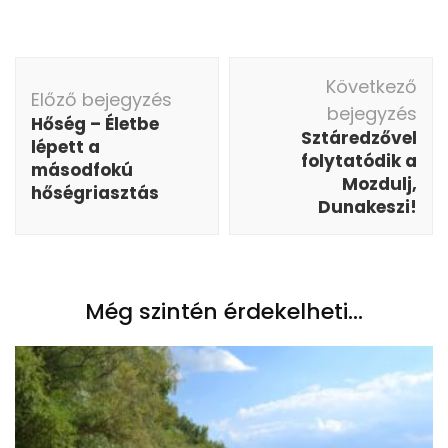
Bejegyzés
Következő
navigáció
Előző bejegyzés
bejegyzés
Hőség – Életbe
Sztáredzővel
lépett a
folytatódik a
másodfokú
Mozdulj,
hőségriasztás
Dunakeszi!
Még szintén érdekelheti...