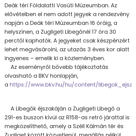
Deák téri Földalatti Vasúti Múzeumban. Az
elővételben el nem adott jegyek a rendezvény
napján a Deák téri Múzeumban 16 óráig, a
helyszínen, a Zugligeti Libegőnél 17 óra 30
perctől kaphatók. A jegyeket csak készpénzért
lehet megvásárolni, az utazás 3 éves kor alatt
ingyenes – emelik ki a közleményben.
Az eseményről bővebb tájékoztatás
olvasható a BKV honlapján,
a
https://www.bkv.hu/hu/content/libegok_ejsza
A Libegők éjszakáján a Zugligeti Libegő a
291-es buszon kívül az R158-as retró járattal is
megközelíthető, amely a Széll Kálmán tér és
Zugliget között közvetlenül, megállás nélkül