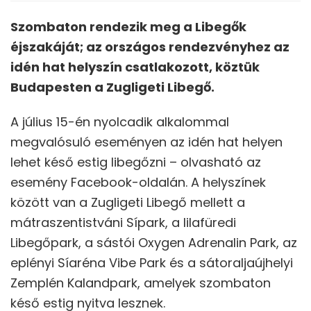
Szombaton rendezik meg a Libegők
éjszakáját; az országos rendezvényhez az
idén hat helyszín csatlakozott, köztük
Budapesten a Zugligeti Libegő.
A július 15-én nyolcadik alkalommal
megvalósuló eseményen az idén hat helyen
lehet késő estig libegőzni – olvasható az
esemény Facebook-oldalán. A helyszínek
között van a Zugligeti Libegő mellett a
mátraszentistváni Sípark, a lilafüredi
Libegőpark, a sástói Oxygen Adrenalin Park, az
eplényi Síaréna Vibe Park és a sátoraljaújhelyi
Zemplén Kalandpark, amelyek szombaton
késő estig nyitva lesznek.