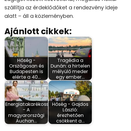
szállítja az érdeklődőket a rendezvény ideje
alatt – áll a közleményben.
Ajánlott cikkek:
Hőség -
Tragédia a
Országosan és
Dunán: a hirtelen
Budapesten is
mélyülő meder
elérte a 40…
egy ember…
Energiatakarékosság
Hőség - Gajdos
- A
László:
magyarországi
érezhetően
Auchan…
csökkent a…