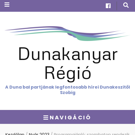
Dunakanyar
Régió
A Duna bal partjának legfontosabb hírei Dunakeszitől
Szobig
NAVIGÁCIÓ
Kezdőlap
/
Nyár 2023
/
Programajánló: szombaton rendezik