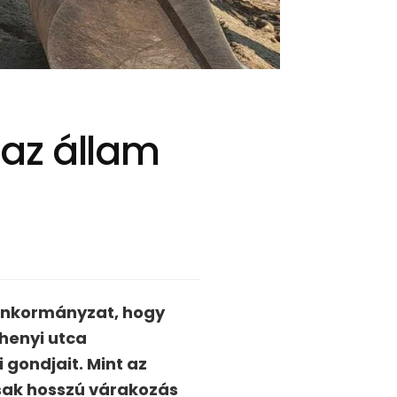
az állam
 önkormányzat, hogy
chenyi utca
gondjait. Mint az
csak hosszú várakozás