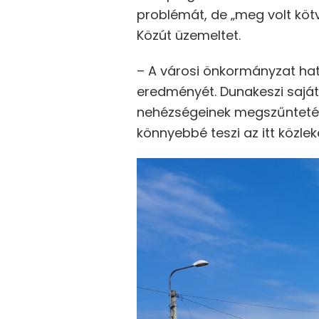
problémát, de „meg volt kötv
Közút üzemeltet.
– A városi önkormányzat hatá
eredményét. Dunakeszi saját
nehézségeinek megszűntetés
könnyebbé teszi az itt közle