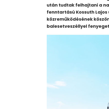
után tudtak felhajtani a n
fenntartású Kossuth Lajos 
közreműködésének köszönh
balesetveszéllyel fenyeget