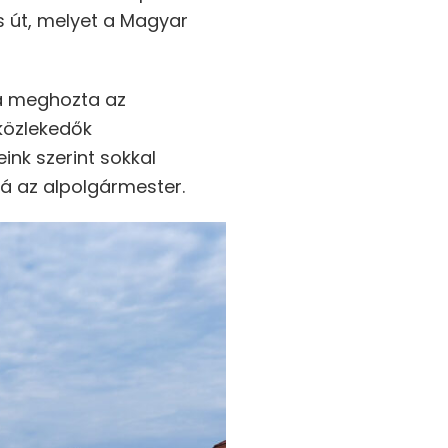
s út, melyet a Magyar
sa meghozta az
 közlekedők
nk szerint sokkal
zá az alpolgármester.