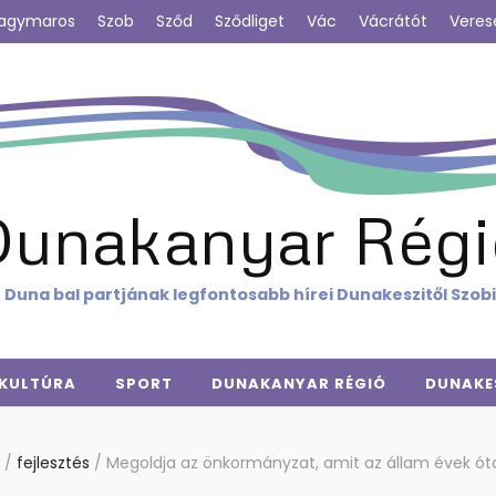
agymaros
Szob
Sződ
Sződliget
Vác
Vácrátót
Veres
Dunakanyar Régi
 Duna bal partjának legfontosabb hírei Dunakeszitől Szob
KULTÚRA
SPORT
DUNAKANYAR RÉGIÓ
DUNAKE
/
fejlesztés
/
Megoldja az önkormányzat, amit az állam évek ót