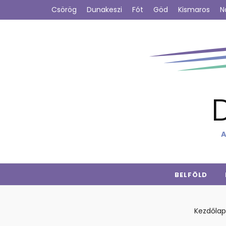
Csörög
Dunakeszi
Fót
Göd
Kismaros
N
A
BELFÖLD
Kezdőlap