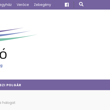
egyház
Verőce
Zebegény
ó
ig
SZI POLGÁR
a halogat