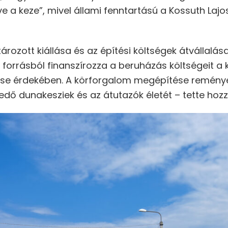
e a keze”, mivel állami fenntartású a Kossuth Lajo
rozott kiállása és az építési költségek átvállalá
 forrásból finanszírozza a beruházás költségeit a
e érdekében. A körforgalom megépítése reményei
kedő dunakesziek és az átutazók életét – tette hoz