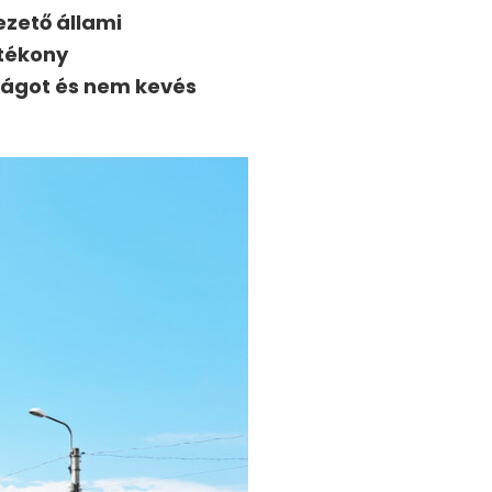
ezető állami
atékony
ságot és nem kevés