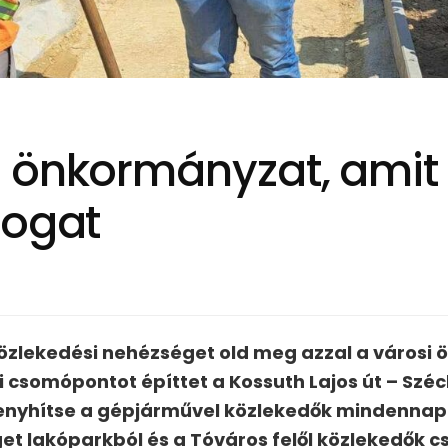
 önkormányzat, amit 
logat
közlekedési nehézséget old meg azzal a városi
i csomópontot építtet a Kossuth Lajos út – Szé
nyhítse a gépjárművel közlekedők mindennapi 
et lakóparkból és a Tóváros felől közlekedők 