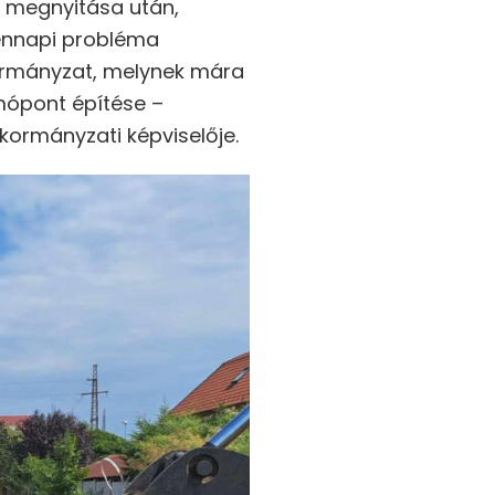
k megnyitása után,
dennapi probléma
kormányzat, melynek mára
mópont építése –
kormányzati képviselője.