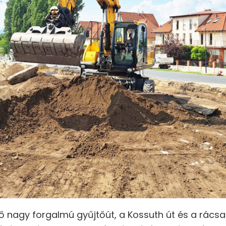
elő nagy forgalmú gyűjtőút, a Kossuth út és a rács