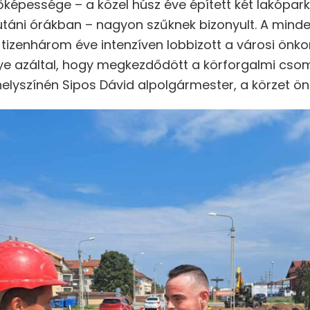
képessége – a közel húsz éve épített két lakópar
lutáni órákban – nagyon szűknek bizonyult. A min
tizenhárom éve intenzíven lobbizott a városi ön
ye azáltal, hogy megkezdődött a körforgalmi cso
elyszínén Sipos Dávid alpolgármester, a körzet ön