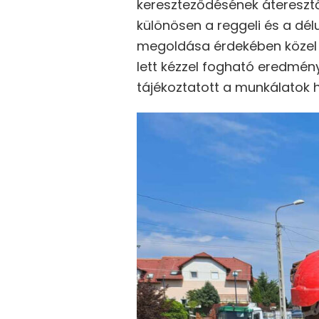
kereszteződésének áteresztő
különösen a reggeli és a dé
megoldása érdekében közel 
lett kézzel fogható eredmén
tájékoztatott a munkálatok h