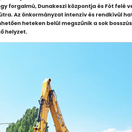
agy forgalmú, Dunakeszi központja és Fót felé v
útra. Az önkormányzat intenzív és rendkívül h
etően heteken belül megszűnik a sok bosszú
ő helyzet.