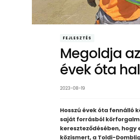
FEJLESZTÉS
Megoldja az
évek óta ha
2023-08-19
Hosszú évek óta fennálló 
saját forrásból körforgalm
kereszteződésében, hogy e
közismert, a Toldi-Domblig