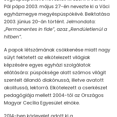
Pál pápa 2003. május 27-én nevezte ki a Váci
egyházmegye megyéspüspökévé. Beiktatása
2003. június 20-án történt. Jelmondata:
„
Permanentes in fide”
, azaz
„Rendületlenül a
hitben”.
A papok létszámának csökkenése miatt nagy
súlyt fektetett az elkötelezett világiak
képzésére egyes egyházi szolgálatok
ellátására: püspöksége alatt számos világit
szentelt állandó diakónussá, illetve avatott
akolitussá, lektorrá. Elkötelezett a cserkészet
pedagógiája mellett 2004-től az Országos
Magyar Cecília Egyesület elnöke.
2014-ben körlevelet adott ki a