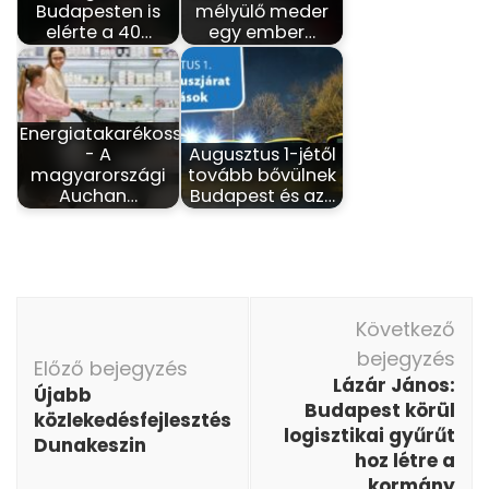
Budapesten is
mélyülő meder
elérte a 40…
egy ember…
Energiatakarékosság
- A
Augusztus 1-jétől
magyarországi
tovább bővülnek
Auchan…
Budapest és az…
Bejegyzés
Következő
navigáció
bejegyzés
Előző bejegyzés
Lázár János:
Újabb
Budapest körül
közlekedésfejlesztés
logisztikai gyűrűt
Dunakeszin
hoz létre a
kormány