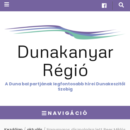
Dunakanyar
Régió
A Duna bal partjának legfontosabb hírei Dunakeszitől
Szobig
NAVIGÁCIÓ
Kezdőlap
/
aktuális
/
Nagymaros díszpolgára lett Beer Miklós