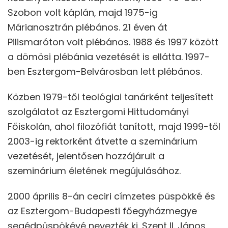
Szobon volt káplán, majd 1975-ig
Márianosztrán plébános. 21 éven át
Pilismaróton volt plébános. 1988 és 1997 között
a dömösi plébánia vezetését is ellátta. 1997-
ben Esztergom-Belvárosban lett plébános.
Közben 1979-től teológiai tanárként teljesített
szolgálatot az Esztergomi Hittudományi
Főiskolán, ahol filozófiát tanított, majd 1999-től
2003-ig rektorként átvette a szeminárium
vezetését, jelentősen hozzájárult a
szeminárium életének megújulásához.
2000 április 8-án ceciri címzetes püspökké és
az Esztergom-Budapesti főegyházmegye
segédpüspökévé nevezték ki. Szent II. János