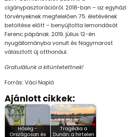
cigánypasztorációról. 2018-ban – az egyházi
törvényeknek megfelelően 75. életévének
betöltése előtt – benyújtotta lemondását
Ferenc pápának. 2019. július 12-én
nyugállományba vonult és Nagymarost
választott új otthonául.
Gratulálunk a kitüntetettnek!
Forrás: Váci Napló
Ajánlott cikkek:
Hőség -
Tragédia a
Országosan és
Dunán: a hirtelen