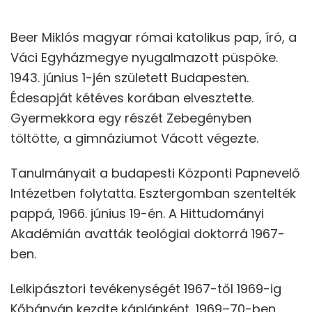
Beer Miklós magyar római katolikus pap, író, a
Váci Egyházmegye nyugalmazott püspöke.
1943. június 1-jén született Budapesten.
Édesapját kétéves korában elvesztette.
Gyermekkora egy részét Zebegényben
töltötte, a gimnáziumot Vácott végezte.
Tanulmányait a budapesti Központi Papnevelő
Intézetben folytatta. Esztergomban szentelték
pappá, 1966. június 19-én. A Hittudományi
Akadémián avatták teológiai doktorrá 1967-
ben.
Lelkipásztori tevékenységét 1967-től 1969-ig
Kőbányán kezdte káplánként, 1969–70-ben