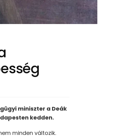
a
pesség
ágügyi miniszter a Deák
Budapesten kedden.
nem minden változik.