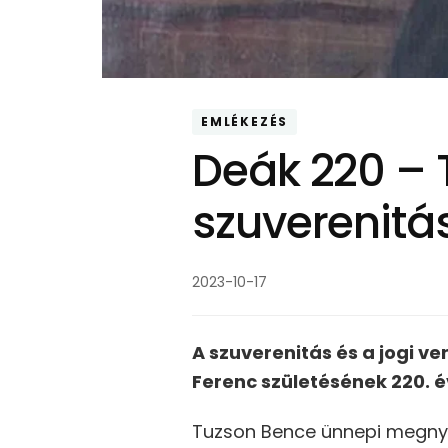
EMLÉKEZÉS
Deák 220 – 
szuverenitá
2023-10-17
A szuverenitás és a jogi v
Ferenc születésének 220. 
Tuzson Bence ünnepi megnyit