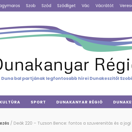
agymaros
Szob
Sződ
Sződliget
Vác
Vácrátót
Veres
Dunakanyar Régi
 Duna bal partjának legfontosabb hírei Dunakeszitől Szob
KULTÚRA
SPORT
DUNAKANYAR RÉGIÓ
DUNAKE
kezés
/
Deák 220 – Tuzson Bence: fontos a szuverenitás és a jog