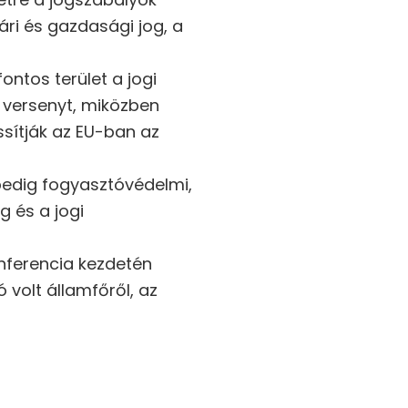
ri és gazdasági jog, a
ntos terület a jogi
a versenyt, miközben
ssítják az EU-ban az
pedig fogyasztóvédelmi,
g és a jogi
nferencia kezdetén
volt államfőről, az