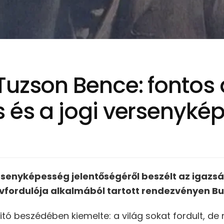
Tuzson Bence: fontos 
s és a jogi versenyké
ersenyképesség jelentőségéről beszélt az igazs
évfordulója alkalmából tartott rendezvényen 
ó beszédében kiemelte: a világ sokat fordult, de 