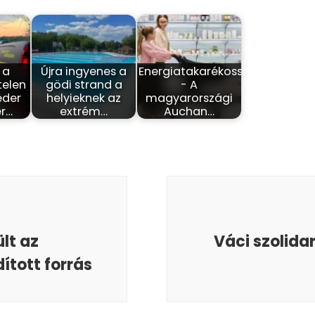
 a
Újra ingyenes a
Energiatakarékosság
telen
gödi strand a
- A
eder
helyieknek az
magyarországi
r…
extrém…
Auchan…
lt az
Váci szolidar
ított forrás