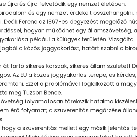
se újra és újra felvetődik egy nemzet életében.
rodalom és egy nemzet érdekeit összehangolni, m
. Deák Ferenc az 1867-es kiegyezést megelőző húsv
kérdéssel, hogyan működhet egy államszövetség, ah
yakorlása például a külügyek területén. Vizsgálta, 
 jogból a közös joggyakorlást, határt szabni a bir
át tartó sikeres korszak, sikeres állam született 
os. Az EU a közös joggyakorlás terepe, és kérdés, 
teremteni. Ezzel a problémával foglalkozott a mag
ezte meg Tuzson Bence.
vetség folyamatosan törekszik hatalma kiszélesít
 nem érő folyamat; a szuverenitás megőrzése állan
s.
, hogy a szuverenitás mellett egy másik jelentős te
azságügyi Minisztérium munkacsoportokat hozott l