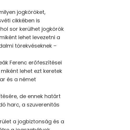
ilyen jogköröket,
éti cikkében is
ol sor kerülhet jogkörök
miként lehet levezetni a
odalmi törekvéseknek –
Deák Ferenc erőfeszítései
miként lehet ezt keretek
yar és a német
ésére, de ennek határt
dó harc, a szuverenitás
rület a jogbiztonság és a
étre a jogszabályok