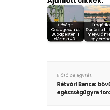
Ajánlott cikkek:
Hőség -
Tragédia
Országosan és
Dunán: a hir
Budapesten is
mélyülő m
elérte a 40…
egy embe
Bejegyzés
navigáció
Előző bejegyzés
Rétvári Bence: bővü
egészségügyre ford