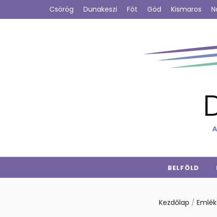
Csörög
Dunakeszi
Fót
Göd
Kismaros
N
A
BELFÖLD
Kezdőlap
/
Emlé