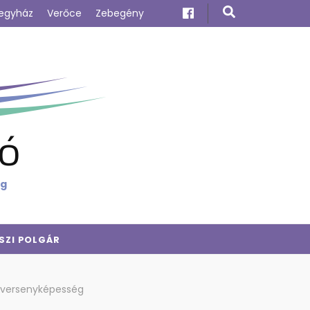
egyház
Verőce
Zebegény
ó
ig
SZI POLGÁR
i versenyképesség