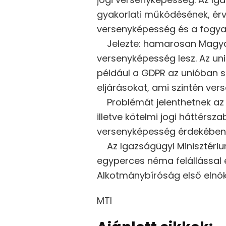
gyakorlati működésének, érv
versenyképesség és a fogya
Jelezte: hamarosan Magyaror
versenyképesség lesz. Az uni
például a GDPR az unióban so
eljárásokat, ami szintén ver
Problémát jelenthetnek az i
illetve kötelmi jogi háttérs
versenyképesség érdekében –
Az Igazságügyi Minisztérium
egyperces néma felállással 
Alkotmánybíróság első elnök
MTI