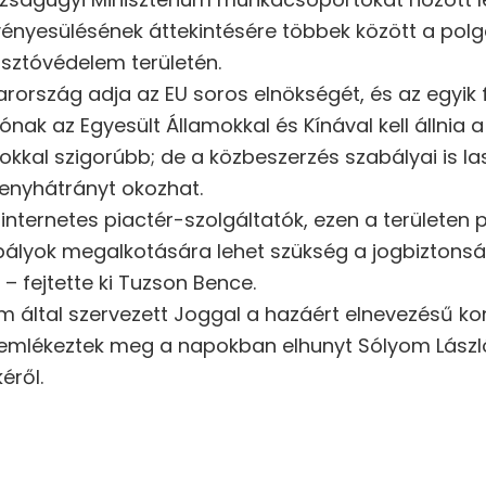
ényesülésének áttekintésére többek között a polgá
sztóvédelem területén.
szág adja az EU soros elnökségét, és az egyik fo
ónak az Egyesült Államokkal és Kínával kell állnia 
kkal szigorúbb; de a közbeszerzés szabályai is la
senyhátrányt okozhat.
nternetes piactér-szolgáltatók, ezen a területen 
zabályok megalkotására lehet szükség a jogbiztonsá
 fejtette ki Tuzson Bence.
 által szervezett Joggal a hazáért elnevezésű ko
emlékeztek meg a napokban elhunyt Sólyom László 
éről.