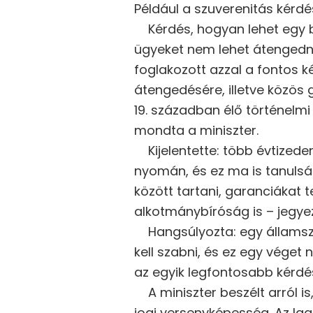
Például a szuverenitás kérdé
Kérdés, hogyan lehet egy bi
ügyeket nem lehet átengedni
foglakozott azzal a fontos 
átengedésére, illetve közös g
19. században élő történelmi
mondta a miniszter.
Kijelentette: több évtizeden 
nyomán, és ez ma is tanulság
között tartani, garanciákat 
alkotmánybíróság is – jegy
Hangsúlyozta: egy államszö
kell szabni, és ez egy véget
az egyik legfontosabb kérdé
A miniszter beszélt arról is
jogi versenyképesség. Az Ig