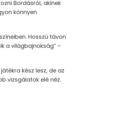
ozni Bordásról, akinek
agyon könnyen
színeiben. Hosszú távon
ik a világbajnokság” –
átékra kész lesz, de az
bb vizsgálatok elé néz.