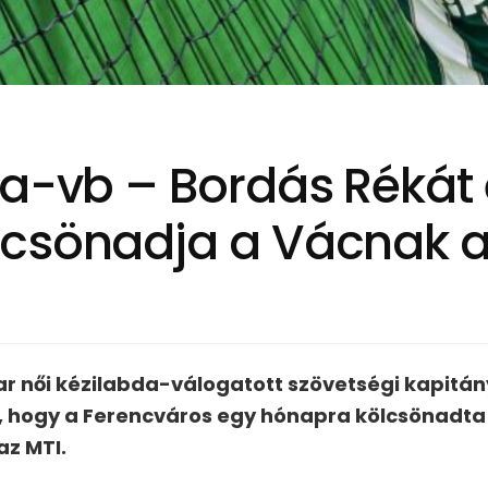
da-vb – Bordás Rékát
csönadja a Vácnak a
r női kézilabda-válogatott szövetségi kapitány
 hogy a Ferencváros egy hónapra kölcsönadta 
az MTI.