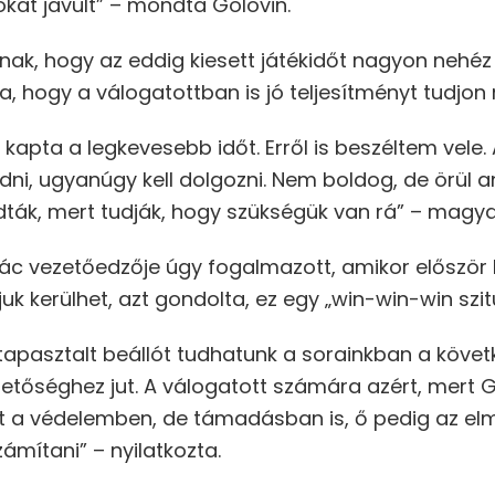
at javult” – mondta Golovin.
ak, hogy az eddig kiesett játékidőt nagyon nehéz 
a, hogy a válogatottban is jó teljesítményt tudjon 
kapta a legkevesebb időt. Erről is beszéltem vele.
dni, ugyanúgy kell dolgozni. Nem boldog, de örül 
dták, mert tudják, hogy szükségük van rá” – magya
ác vezetőedzője úgy fogalmazott, amikor először h
uk kerülhet, azt gondolta, ez egy „win-win-win szit
tapasztalt beállót tudhatunk a sorainkban a köve
hetőséghez jut. A válogatott számára azért, mert 
t a védelemben, de támadásban is, ő pedig az el
zámítani” – nyilatkozta.