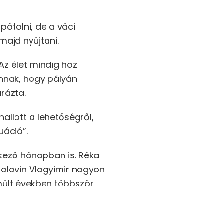
pótolni, de a váci
majd nyújtani.
 Az élet mindig hoz
annak, hogy pályán
rázta.
allott a lehetőségről,
uáció”.
tkező hónapban is. Réka
Golovin Vlagyimir nagyon
múlt években többször