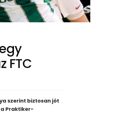
 egy
z FTC
a szerint biztosan jót
a Praktiker-