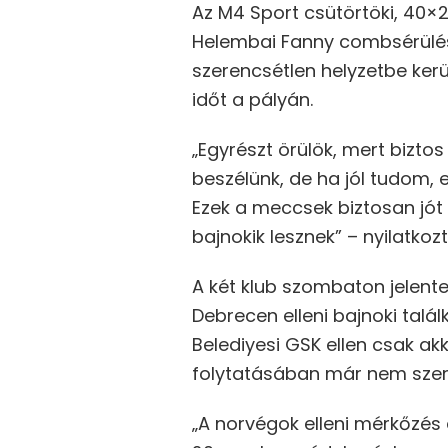
Az M4 Sport csütörtöki, 40×
Helembai Fanny combsérülése
szerencsétlen helyzetbe kerü
időt a pályán.
„Egyrészt örülök, mert bizto
beszélünk, de ha jól tudom, e
Ezek a meccsek biztosan jó
bajnokik lesznek” – nyilatkozt
A két klub szombaton jelent
Debrecen elleni bajnoki talá
Belediyesi GSK ellen csak ak
folytatásában már nem szere
„A norvégok elleni mérkőzés e