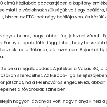
20 című kézilabda podcastjében a kapitány emléke
 miatt a váciaknak szükségük volt egy beállóra,
lt, hiszen az FTC-nek négy beállója van, és közülü
s vagyok benne, hogy többet fog játszani Vácott. 
z Fanny állapotától is függ. Lehet, hogy hosszabb l
t tesznek majd Rékának, bár ezek nem Bajnokok L
a.
ette be a megállapodást. A játékos a Vasas SC, a 
lkozókon szerepelhet. Az Európa-liga selejtezőjéb
kor játszhat, ha a Ferencváros engedélyezi, abban
pelhet a fővárosiak színeiben.
lején nagyon látványos volt, hogy hiányzik neki a j