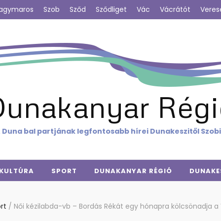
agymaros
Szob
Sződ
Sződliget
Vác
Vácrátót
Veres
Dunakanyar Régi
 Duna bal partjának legfontosabb hírei Dunakeszitől Szob
KULTÚRA
SPORT
DUNAKANYAR RÉGIÓ
DUNAKE
ort
/
Női kézilabda-vb – Bordás Rékát egy hónapra kölcsönadja a