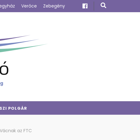
egyház
Verőce
Zebegény
ó
ig
SZI POLGÁR
 Vácnak az FTC