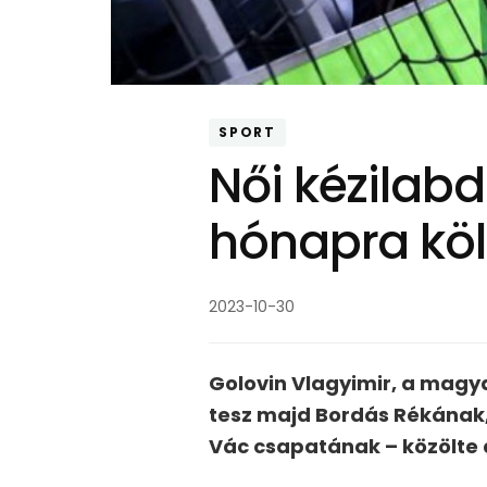
SPORT
Női kézilab
hónapra köl
2023-10-30
Golovin Vlagyimir, a magya
tesz majd Bordás Rékának,
Vác csapatának – közölte 