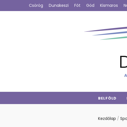
Csörög
Dunakeszi
Fót
Göd
Kismaros
N
A
BELFÖLD
Kezdőlap
/
Sp