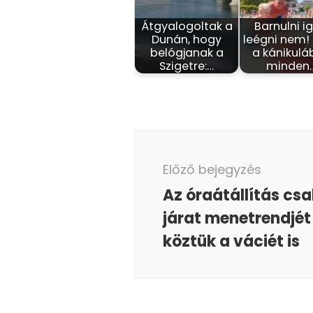
Átgyalogoltak a
Barnulni ig
Dunán, hogy
leégni nem!
belógjanak a
a kánikulá
Szigetre:…
minden
Bejegyzés
navigáció
Előző bejegyzés
Az óraátállítás cs
járat menetrendjét 
köztük a váciét is