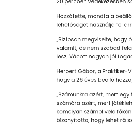
20 percben védekezésben sok
Hozzátette, mondta a beállón
lehetőséget használja fel arr
„Biztosan megviselte, hogy ő 
valamit, de nem szabad fela
lesz, Vácott nagyon jól foga
Herbert Gábor, a Praktiker-V
hogy a 26 éves beálló hozzáj
„Számunkra azért, mert egy 
számára azért, mert játékle
komolyan számol vele főkén
bizonyította, hogy lehet rá s