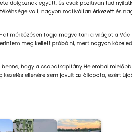
ete dolgoznak együtt, és csak pozitívan tud nyilatk
tékéhsége volt, nagyon motiváltan érkezett és n
öt mérkőzésen fogja megváltani a világot a Vác 
erintem meg kellett próbálni, mert nagyon közeled
k benne, hogy a csapatkapitány Helembai mielőbb j
kezelés ellenére sem javult az állapota, ezért úja