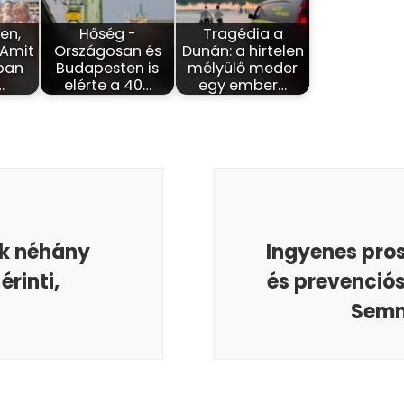
en,
Hőség -
Tragédia a
 Amit
Országosan és
Dunán: a hirtelen
ban
Budapesten is
mélyülő meder
…
elérte a 40…
egy ember…
ak néhány
Ingyenes pro
érinti,
és prevenciós
Semm