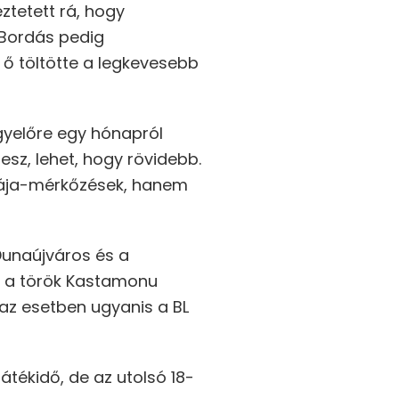
ztetett rá, hogy
 Bordás pedig
k ő töltötte a legkevesebb
Egyelőre egy hónapról
esz, lehet, hogy rövidebb.
igája-mérkőzések, hanem
Dunaújváros és a
en a török Kastamonu
 az esetben ugyanis a BL
átékidő, de az utolsó 18-