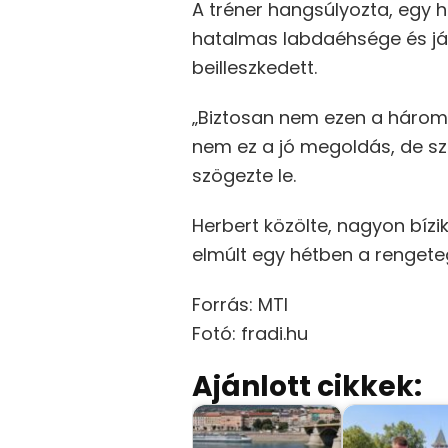
A tréner hangsúlyozta, egy h
hatalmas labdaéhsége és já
beilleszkedett.
„Biztosan nem ezen a három-
nem ez a jó megoldás, de sz
szögezte le.
Herbert közölte, nagyon bízi
elmúlt egy hétben a rengeteg 
Forrás: MTI
Fotó: fradi.hu
Ajánlott cikkek: