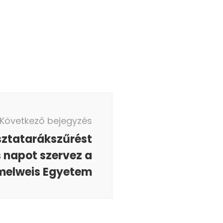
Következő bejegyzés
sztatarákszűrést
 napot szervez a
elweis Egyetem