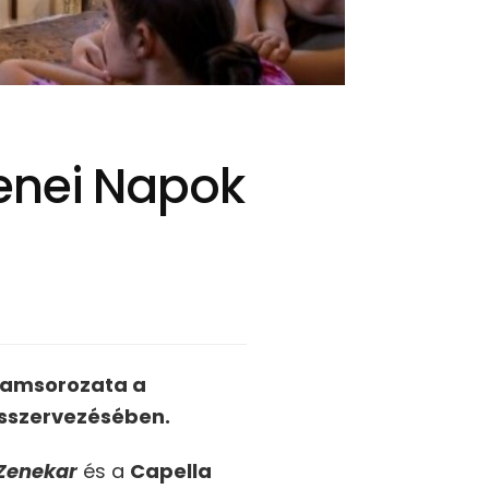
enei Napok
gramsorozata a
sszervezésében.
 Zenekar
és a
Capella