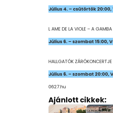
Július 4. – csütörtök 20:
L AME DE LA VIOLE – A GAMBA 
Július 6. – szombat 15:00, 
HALLGATÓK ZÁRÓKONCERTJE
Július 6. – szombat 20:00
0627.hu
Ajánlott cikkek: