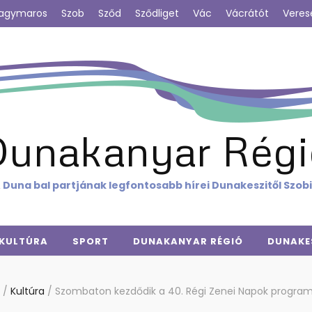
agymaros
Szob
Sződ
Sződliget
Vác
Vácrátót
Veres
Dunakanyar Régi
 Duna bal partjának legfontosabb hírei Dunakeszitől Szob
KULTÚRA
SPORT
DUNAKANYAR RÉGIÓ
DUNAKE
/
Kultúra
/
Szombaton kezdődik a 40. Régi Zenei Napok progra