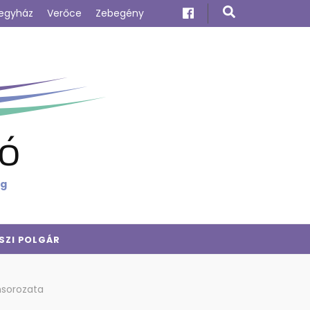
egyház
Verőce
Zebegény
ó
ig
SZI POLGÁR
msorozata