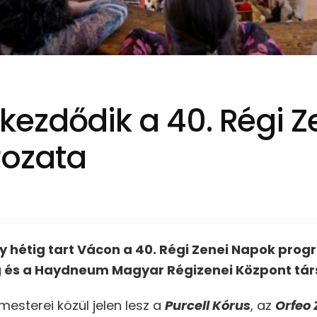
ezdődik a 40. Régi Z
ozata
 hétig tart Vácon a 40. Régi Zenei Napok pro
 és a Haydneum Magyar Régizenei Központ tár
esterei közül jelen lesz a
Purcell Kórus
, az
Orfeo