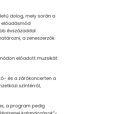
letű dolog, mely során a
és előadásmód
több évszázaddal
határozni, a zeneszerzők
 módon előadott muzsikát
tó- és a zárókoncerten a
etközi színtérről,
us, a program pedig
Régizenei kalandozások”-