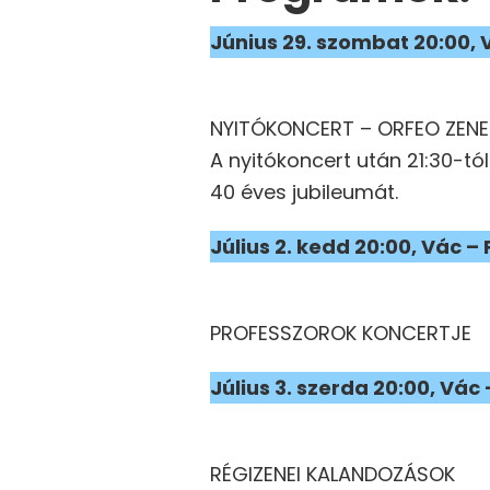
Június 29. szombat 20:00,
NYITÓKONCERT – ORFEO ZENE
A nyitókoncert után 21:30-tó
40 éves jubileumát.
Július 2. kedd 20:00, Vác – 
PROFESSZOROK KONCERTJE
Július 3. szerda 20:00, Vác
RÉGIZENEI KALANDOZÁSOK