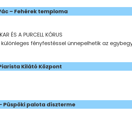
 Vác – Fehérek temploma
KAR ÉS A PURCELL KÓRUS
l különleges fényfestéssel ünnepelhetik az egybeg
Piarista Kilátó Központ
 – Püspöki palota díszterme