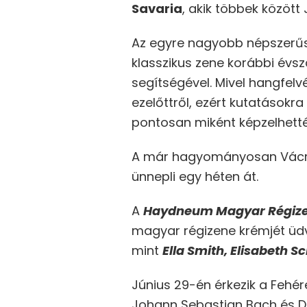
Savaria
, akik többek közöt
Az egyre nagyobb népszerűsé
klasszikus zene korábbi évs
segítségével. Mivel hangfel
ezelőttről, ezért kutatásokr
pontosan miként képzelhetté
A már hagyományosan Vácra 
ünnepli egy héten át.
A
Haydneum Magyar Régize
magyar régizene krémjét üdvö
mint
Ella Smith, Elisabeth S
Június 29-én érkezik a Fehé
Johann Sebastian Bach és Di