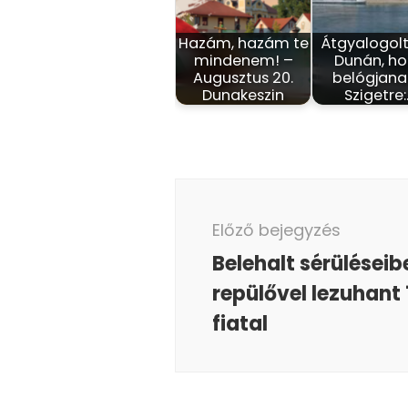
Hazám, hazám te
Átgyalogolt
mindenem! –
Dunán, h
Augusztus 20.
belógjana
Dunakeszin
Szigetre
Bejegyzés
navigáció
Előző bejegyzés
Belehalt sérüléseib
repülővel lezuhant 
fiatal