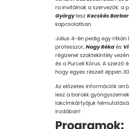
ra invitálnak a szervezők: 
György
lesz
Kecskés Barba
kapcsolatban.
Július 4-én pedig egy ritkán
professzor,
Nagy Réka
és
Vi
régizenei szaktekintély vezé
és a Purcell Kórus. A szerző
hogy egyes részeit éppen 30
Az előzetes információk arr
lesz a barokk gyöngyszemekn
lakcímkártyájuk felmutatásá
irodában!
Programok: