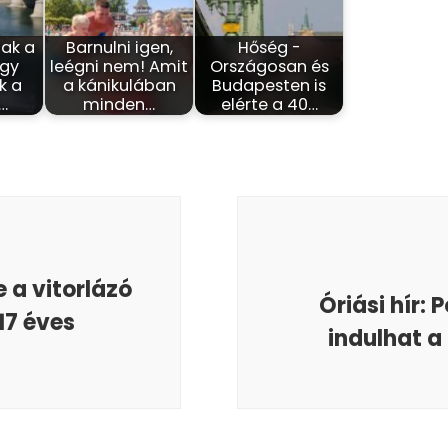
ak a
Barnulni igen,
Hőség -
ogy
leégni nem! Amit
Országosan és
k a
a kánikulában
Budapesten is
:…
minden…
elérte a 40…
e a vitorlázó
Óriási hír:
17 éves
indulhat a 