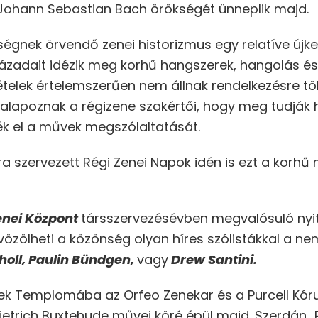
t Johann Sebastian Bach örökségét ünneplik majd.
gnek örvendő zenei historizmus egy relatíve újke
zázadait idézik meg korhű hangszerek, hangolás 
vételek értelemszerűen nem állnak rendelkezésre 
a alapoznak a régizene szakértői, hogy meg tudják 
k el a művek megszólaltatását.
szervezett Régi Zenei Napok idén is ezt a korhű
nei Központ
társszervezésévben megvalósuló nyi
zölheti a közönség olyan híres szólistákkal a nemz
choll, Paulin Bündgen,
vagy
Drew Santini.
rek Templomába az Orfeo Zenekar és a Purcell Kór
etrich Buxtehude művei köré épül majd. Szerdán „