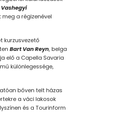
n
Vashegyi
k meg a régizenével
ét kurzusvezető
rten
Bart Van Reyn
, belga
ja elő a Capella Savaria
t mű különlegessége,
hatóan bőven telt házas
tekre a váci lakosok
lyszínen és a Tourinform