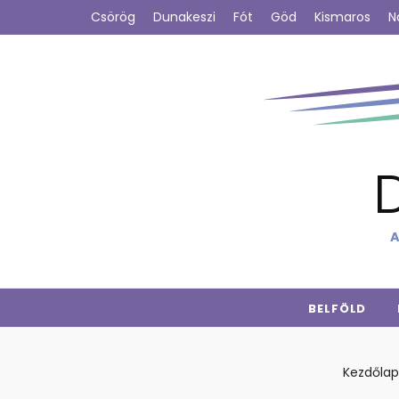
Csörög
Dunakeszi
Fót
Göd
Kismaros
N
A
BELFÖLD
Kezdőlap