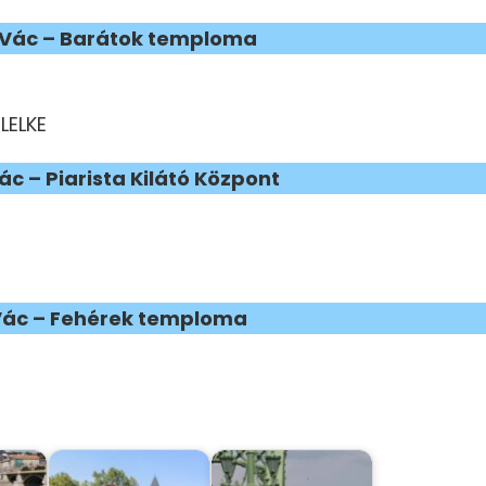
00, Vác – Barátok temploma
LELKE
Vác – Piarista Kilátó Központ
, Vác – Fehérek temploma