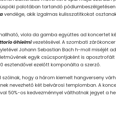
a püspöki palotában tartandó pódiumbeszélgetése
ra
vendége, akik izgalmas kulisszatitkokat osztana
 hallható, viola da gamba együttes ad koncertet k
ttorio Ghielmi
vezetésével. A szombati zárókonce
nyletével Johann Sebastian Bach h-moll miséjét ad
 életművének egyik csúcspontjaként is aposztrofál
0 esztendővel ezelőtt komponálta a szerző.
ól szólnak, hogy a három kiemelt hangverseny vár
ek nevezhető két belvárosi templomban. A koncer
val 50%-os kedvezménnyel válthatnak jegyet a he