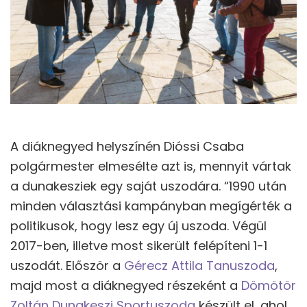
A diáknegyed helyszínén Dióssi Csaba
polgármester elmesélte azt is, mennyit vártak
a dunakesziek egy saját uszodára. “1990 után
minden választási kampányban megígérték a
politikusok, hogy lesz egy új uszoda. Végül
2017-ben, illetve most sikerült felépíteni 1-1
uszodát. Először a
Gérecz Attila Tanuszoda
,
majd most a diáknegyed részeként a
Dömötör
Zoltán Dunakeszi Sportuszoda
készült el, ahol