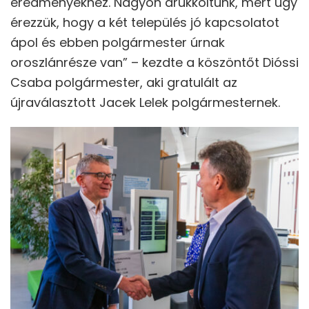
eredményekhez. Nagyon drukkoltunk, mert úgy
érezzük, hogy a két település jó kapcsolatot
ápol és ebben polgármester úrnak
oroszlánrésze van” – kezdte a köszöntőt Dióssi
Csaba polgármester, aki gratulált az
újraválasztott Jacek Lelek polgármesternek.