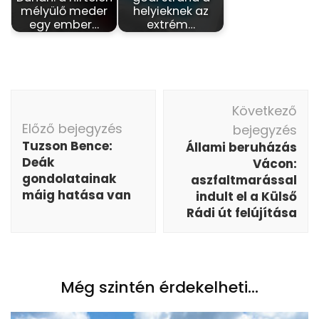
mélyülő meder
helyieknek az
egy ember…
extrém…
Bejegyzés
Következő
navigáció
Előző bejegyzés
bejegyzés
Tuzson Bence:
Állami beruházás
Deák
Vácon:
gondolatainak
aszfaltmarással
máig hatása van
indult el a Külső
Rádi út felújítása
Még szintén érdekelheti...