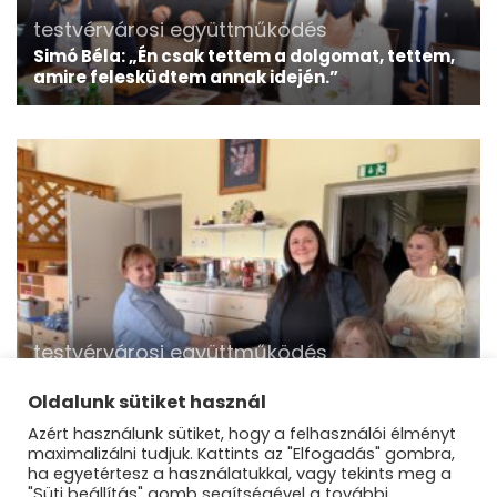
testvérvárosi együttműködés
Simó Béla: „Én csak tettem a dolgomat, tettem,
amire felesküdtem annak idején.”
testvérvárosi együttműködés
Donaueschingen ismét Vácon segít: újabb
óvodát támogattak
Oldalunk sütiket használ
Azért használunk sütiket, hogy a felhasználói élményt
maximalizálni tudjuk. Kattints az "Elfogadás" gombra,
ha egyetértesz a használatukkal, vagy tekints meg a
"Süti beállítás" gomb segítségével a további