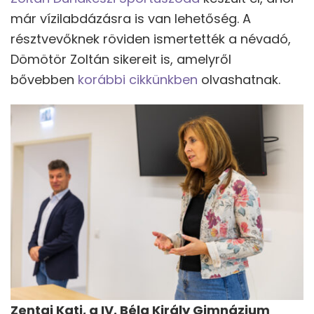
már vízilabdázásra is van lehetőség. A
résztvevőknek röviden ismertették a névadó,
Dömötör Zoltán sikereit is, amelyről
bővebben
korábbi cikkünkben
olvashatnak.
Zentai Kati, a IV. Béla Király Gimnázium