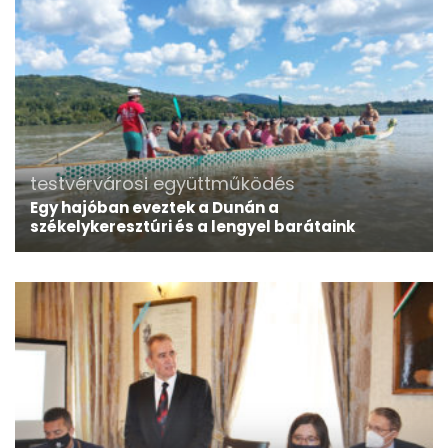
testvérvárosi együttműködés
Egy hajóban eveztek a Dunán a
székelykeresztúri és a lengyel barátaink