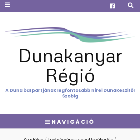
Dunakanyar
Régió
A Duna bal partjának legfontosabb hírei Dunakeszitől
Szobig
NAVIGÁCIÓ
Kezdőlap
/
testvérvárosi együttműködés
/