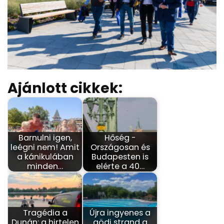
Ajánlott cikkek:
Barnulni igen,
Hőség -
leégni nem! Amit
Országosan és
a kánikulában
Budapesten is
minden…
elérte a 40…
Tragédia a
Újra ingyenes a
Dunán: a hirtelen
gödi strand a