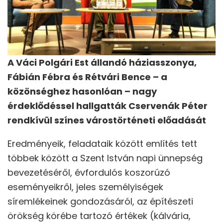
A Váci Polgári Est állandó háziasszonya,
Fábián Fébra és Rétvári Bence – a
közönséghez hasonlóan – nagy
érdeklődéssel hallgatták Cservenák Péter
rendkívül színes várostörténeti előadását
Eredményeik, feladataik között említés tett
többek között a Szent István napi ünnepség
bevezetéséről, évfordulós koszorúzó
eseményeikről, jeles személyiségek
síremlékeinek gondozásáról, az építészeti
örökség körébe tartozó értékek (kálvária,