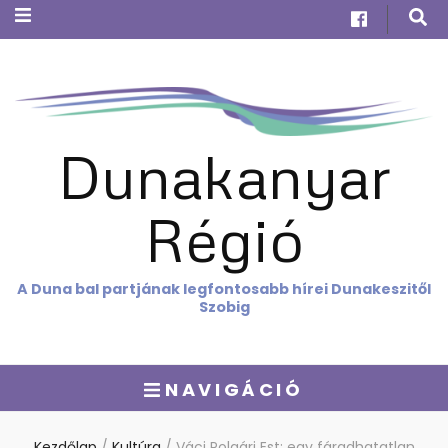
Dunakanyar
Régió
A Duna bal partjának legfontosabb hírei Dunakeszitől
Szobig
NAVIGÁCIÓ
Kezdőlap
/
Kultúra
/
Váci Polgári Est: egy fáradhatatlan