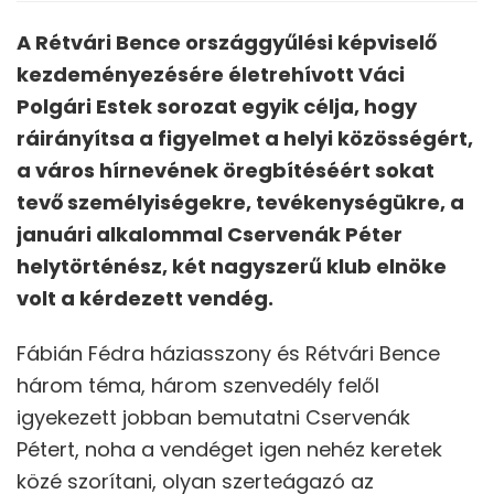
A Rétvári Bence országgyűlési képviselő
kezdeményezésére életrehívott Váci
Polgári Estek sorozat egyik célja, hogy
ráirányítsa a figyelmet a helyi közösségért,
a város hírnevének öregbítéséért sokat
tevő személyiségekre, tevékenységükre, a
januári alkalommal Cservenák Péter
helytörténész, két nagyszerű klub elnöke
volt a kérdezett vendég.
Fábián Fédra háziasszony és Rétvári Bence
három téma, három szenvedély felől
igyekezett jobban bemutatni Cservenák
Pétert, noha a vendéget igen nehéz keretek
közé szorítani, olyan szerteágazó az