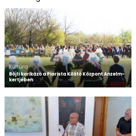
Kultúra
Böjti karikázó a Piarista Kilátó Központ Anzelm-
kertjében