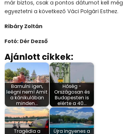
már biztos, csak a pontos dátumot kell még
egyeztetni a következő Váci Polgári Esthez.
Ribáry Zoltán
Fotó: Dér Dezső
Ajánlott cikkek:
Barnulni igen,
Hőség -
leégni nem! Amit
Országosan és
a kánikulában
Budapesten is
minden…
elérte a 40…
Tragédia a
Újra ingyenes a