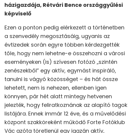
házigazdája, Rétvári Bence országgyűlési
képviselő
Ezen a ponton pedig elérkezett a történetben
a szenvedély megosztásáig, ugyanis az
évtizedek során egyre többen kérdezgették
tőle, hogy nem lehetne-e összehozni a városi
eseményeken (is) szívesen fotózó „szintén
zenészekből” egy aktív, egymást inspiráló,
tanulni is vágyó közösséget – és hát össze
lehetett, nem is nehezen, ellenben igen
könnyen, pár hét alatt mintegy hetvenen
jelezték, hogy feliratkoznának az alapító tagok
listájára. Ennek immár 12 éve, és a művelődési
központ szakköreként működő Forte Fotóklub
Vác azóta töretlenül egy igazán aktív,