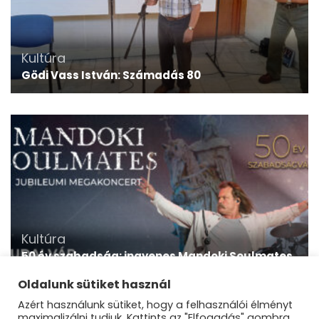
Kultúra
Gödi Vass István: Számadás 80
Kultúra
50 év szabadság: ingyenes Mandoki Soulmates
megakoncertre várják a Dunakanyarban élőket
is a Budai Várban
Oldalunk sütiket használ
Azért használunk sütiket, hogy a felhasználói élményt
maximalizálni tudjuk. Kattints az "Elfogadás" gombra,