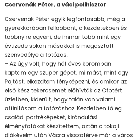
Cservenák Péter, a váci polihisztor
Cservenák Péter egyik legfontosabb, még a
gyerekkorában fellobbant, a kezdetekben és
többnyire egyéni, de immár több mint egy
évtizede sokan másokkal is megosztott
szenvedélye a fotózás.
– Az úgy volt, hogy hét éves koromban
kaptam egy szuper gépet, mi mást, mint egy
Pajtást, elkezdtem fényképezni, és amikor az
első kész tekercsemet előhívták az Ofotért
üzletben, kiderült, hogy talán van valami
affinitásom a fotózáshoz. Kezdetben főleg
családi portréképeket, kirándulási
élményfotókat készítettem, aztán a tokaji
diákéveim után Vácra visszatérve már a város