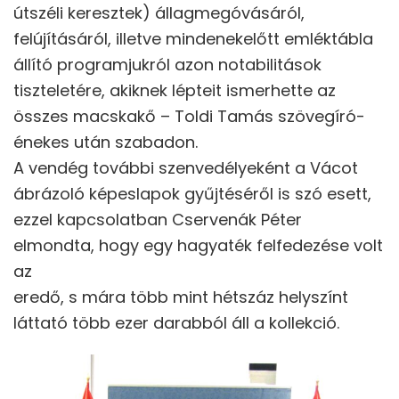
útszéli keresztek) állagmegóvásáról,
felújításáról, illetve mindenekelőtt emléktábla
állító programjukról azon notabilitások
tiszteletére, akiknek lépteit ismerhette az
összes macskakő – Toldi Tamás szövegíró-
énekes után szabadon.
A vendég további szenvedélyeként a Vácot
ábrázoló képeslapok gyűjtéséről is szó esett,
ezzel kapcsolatban Cservenák Péter
elmondta, hogy egy hagyaték felfedezése volt
az
eredő, s mára több mint hétszáz helyszínt
láttató több ezer darabból áll a kollekció.