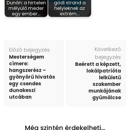
Dunán: a hirtelen
gödi strand a
mélyülő meder
helyieknek az
egy ember…
extrém…
Bejegyzés
Következő
Előző bejegyzés
navigáció
Mesterségem
bejegyzés
címere:
Beérett a képzett,
hangszerész –
lokálpatrióta
gyönyörű hivatás
lelkületű
egy csendes
szakember
dunakeszi
munkájának
utcában
gyümölcse
Még szintén érdekelheti...