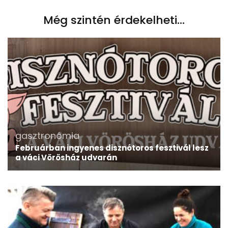
Még szintén érdekelheti...
gasztronómia
Februárban ingyenes disznótoros fesztivál lesz
a váci Vörösház udvarán