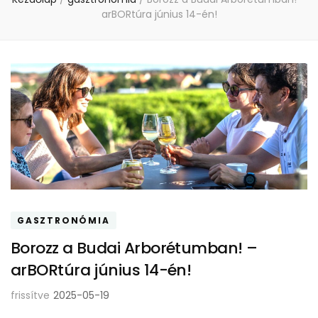
arBORtúra június 14-én!
GASZTRONÓMIA
Borozz a Budai Arborétumban! –
arBORtúra június 14-én!
frissítve
2025-05-19