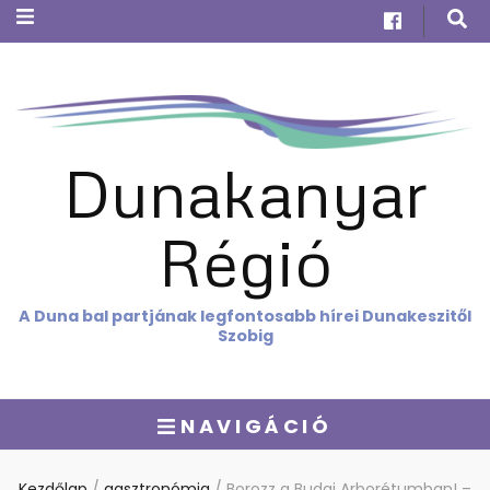
Dunakanyar
Régió
A Duna bal partjának legfontosabb hírei Dunakeszitől
Szobig
NAVIGÁCIÓ
Kezdőlap
/
gasztronómia
/
Borozz a Budai Arborétumban! –