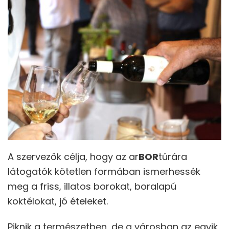
A szervezők célja, hogy az ar
BOR
túrára
látogatók kötetlen formában ismerhessék
meg a friss, illatos borokat, boralapú
koktélokat, jó ételeket.
Piknik a természetben, de a városban az egyik