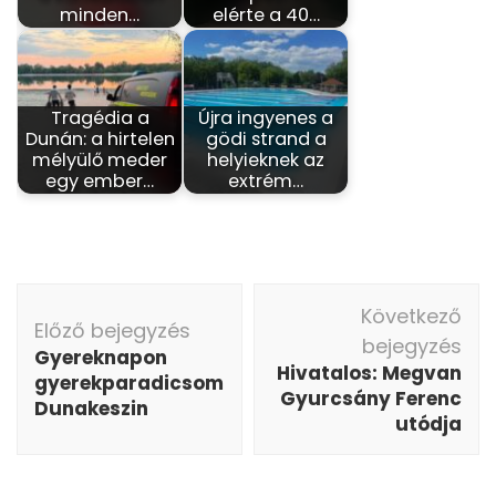
minden…
elérte a 40…
Tragédia a
Újra ingyenes a
Dunán: a hirtelen
gödi strand a
mélyülő meder
helyieknek az
egy ember…
extrém…
Bejegyzés
Következő
navigáció
Előző bejegyzés
bejegyzés
Gyereknapon
Hivatalos: Megvan
gyerekparadicsom
Gyurcsány Ferenc
Dunakeszin
utódja