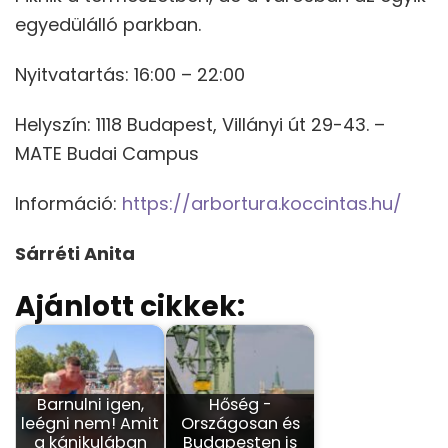
egyedülálló parkban.
Nyitvatartás: 16:00 – 22:00
Helyszín: 1118 Budapest, Villányi út 29-43. –
MATE Budai Campus
Információ:
https://arbortura.koccintas.hu/
Sárréti Anita
Ajánlott cikkek:
Barnulni igen,
Hőség -
leégni nem! Amit
Országosan és
a kánikulában
Budapesten is