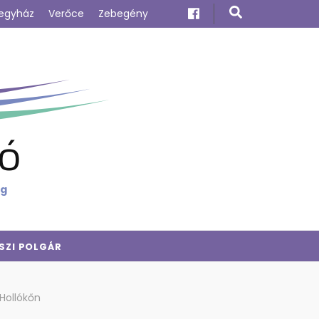
egyház
Verőce
Zebegény
ó
ig
SZI POLGÁR
 Hollókőn