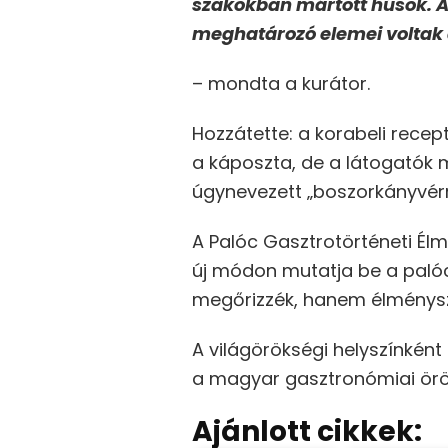
szakokban mártott húsok. A
meghatározó elemei voltak 
– mondta a kurátor.
Hozzátette: a korabeli rece
a káposzta, de a látogatók m
úgynevezett „boszorkányvérr
A Palóc Gasztrotörténeti Él
új módon mutatja be a paló
megőrizzék, hanem élménysz
A világörökségi helyszínként
a magyar gasztronómiai öröks
Ajánlott cikkek: