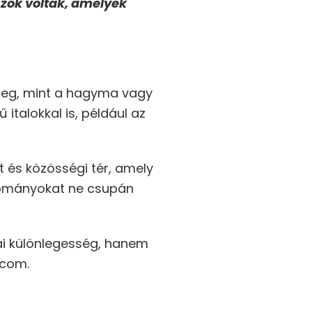
szok voltak, amelyek
 meg, mint a hagyma vagy
talokkal is, például az
 és közösségi tér, amely
yományokat ne csupán
kai különlegesség, hanem
.com.