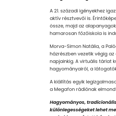
A 21. századi igényekhez ig
aktív résztvevői is. Érintők
össze, majd az alapanyagokból
hamarosan főzőiskola is indu
Morva-Simon Natália, a Paló
házrészben vezetik végig az
napjainkig. A virtuális tárl
hagyományairól, a látogatók
A kiállítás egyik legizgalma
a Megafon rádiónak elmondta
Hagyományos, tradicionális,
különlegességeket lehet meg