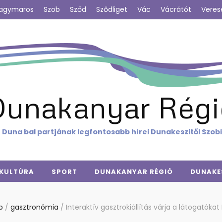
agymaros
Szob
Sződ
Sződliget
Vác
Vácrátót
Veres
Dunakanyar Régi
 Duna bal partjának legfontosabb hírei Dunakeszitől Szob
KULTÚRA
SPORT
DUNAKANYAR RÉGIÓ
DUNAKE
p
/
gasztronómia
/
Interaktív gasztrokiállítás várja a látogatókat