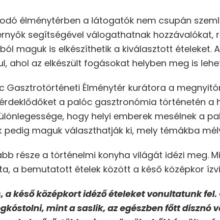
azodó élménytérben a látogatók nem csupán szemlé
épernyők segítségével válogathatnak hozzávalókat, 
 maguk is elkészíthetik a kiválasztott ételeket. A
l, ahol az elkészült fogásokat helyben meg is lehet
c Gasztrotörténeti Élménytér kurátora a megnyitó
 érdeklődőket a palóc gasztronómia történetén a 
at különlegessége, hogy helyi emberek mesélnek a p
 pedig maguk választhatják ki, mely témákba mély
sabb része a történelmi konyha világát idézi meg. 
, a bemutatott ételek között a késő középkor ízvi
 a késő középkort idéző ételeket vonultatunk fel.
kóstolni, mint a saslik, az egészben főtt disznó 