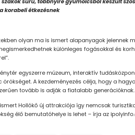
 szakok sűrű, többnyire gyümölcsből készült szó
a korabeli étkezésnek
ptekben olyan ma is ismert alapanyagok jelennek
egismerkedhetnek különleges fogásokkal és korhű i
el”.
ménytér egyszerre múzeum, interaktív tudásközpont
c örökséget. A kezdeményezés célja, hogy a hag
erűen tovább is adják a fiatalabb generációknak.
 ismert Hollókő új attrakciója így nemcsak turiszti
ég élő bemutatóhelye is lehet – írja az ipolyinfo