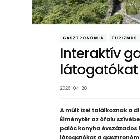
GASZTRONÓMIA
TURIZMUS
Interaktív ga
látogatókat
2026-04-28
A múlt ízei találkoznak a d
Élménytér az ófalu szívében
palóc konyha évszázados 
látogatókat a gasztronómi