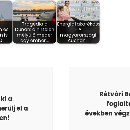
-
Tragédia a
Energiatakarékosság
n és
Dunán: a hirtelen
- A
 is
mélyülő meder
magyarországi
40…
egy ember…
Auchan…
Rétvári B
ki a
foglalt
rülj el a
években végz
en!