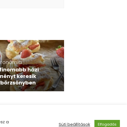
tronómia
gfinomabb házi
ményt keresik
börzsönyben
esz a
tette:
WordPress
.
Süti beállítások
Elfogadás