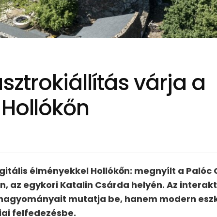
sztrokiállítás várja a
 Hollókőn
igitális élményekkel Hollókőn: megnyílt a Palóc
, az egykori Katalin Csárda helyén. Az interakt
hagyományait mutatja be, hanem modern eszk
ai felfedezésbe.