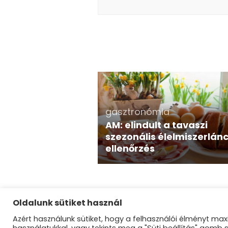
gasztronómia
AM: elindult a tavaszi
szezonális élelmiszerlán
ellenőrzés
Oldalunk sütiket használ
Azért használunk sütiket, hogy a felhasználói élményt maxi
©Dunakanyar Ré
használatukkal, vagy tekints meg a "Süti beállítás" gomb 