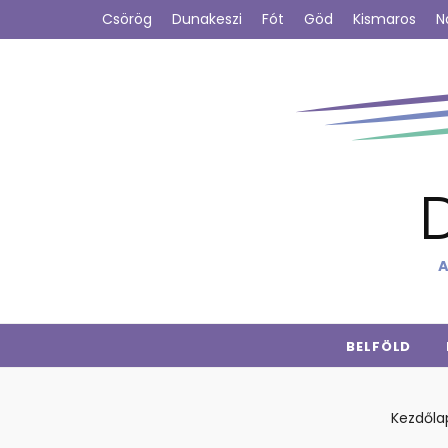
Csörög
Dunakeszi
Fót
Göd
Kismaros
N
A
BELFÖLD
Kezdőla