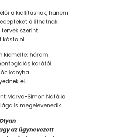
lői a kiállításnak, hanem
recepteket állíthatnak
 tervek szerint
 kóstolni.
n kiemelte: három
honfoglalás korától
alóc konyha
ednek el.
Mint Morva-Simon Natália
lága is megelevenedik.
 Olyan
vagy az úgynevezett