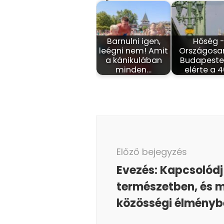
Barnulni igen,
Hőség 
leégni nem! Amit
Országosa
a kánikulában
Budapesten
minden…
elérte a 
Bejegyzés
navigáció
Előző bejegyzés
Evezés: Kapcsolódj 
természetben, és me
közösségi élményb