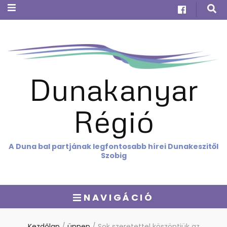
Dunakanyar
Régió
A Duna bal partjának legfontosabb hírei Dunakeszitől
Szobig
NAVIGÁCIÓ
Kezdőlap
/
ünnep
/
Sok szeretettel köszöntjük az