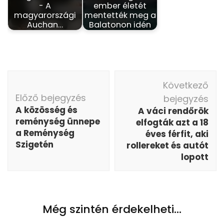
- A
ember életét
magyarországi
mentették meg a
Auchan…
Balatonon idén
Bejegyzés
Következő
navigáció
Előző bejegyzés
bejegyzés
A közösség és
A váci rendőrök
reménység ünnepe
elfogták azt a 18
a Reménység
éves férfit, aki
Szigetén
rollereket és autót
lopott
Még szintén érdekelheti...