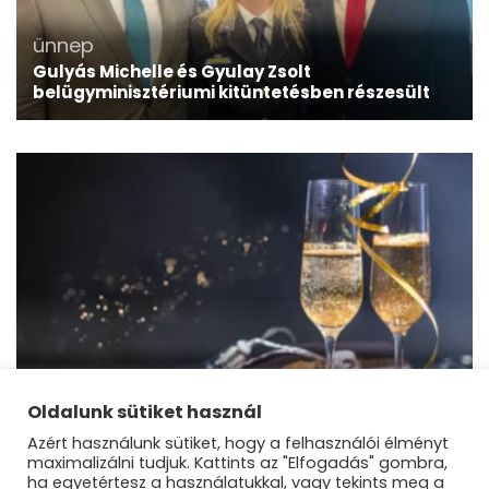
ünnep
Gulyás Michelle és Gyulay Zsolt
belügyminisztériumi kitüntetésben részesült
ünnep
Boldog új évet!
Oldalunk sütiket használ
Azért használunk sütiket, hogy a felhasználói élményt
maximalizálni tudjuk. Kattints az "Elfogadás" gombra,
ha egyetértesz a használatukkal, vagy tekints meg a