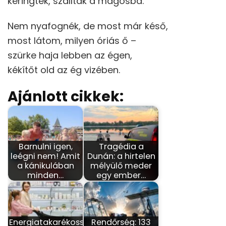
keringtek, szálltak a magosba.
Nem nyafognék, de most már késő,
most látom, milyen óriás ő –
szürke haja lebben az égen,
kékítőt old az ég vizében.
Ajánlott cikkek:
Barnulni igen,
Tragédia a
leégni nem! Amit
Dunán: a hirtelen
a kánikulában
mélyülő meder
minden…
egy ember…
Energiatakarékosság
Rendőrség: 133