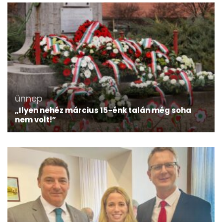
ünnep
„Ilyen nehéz március 15-énk talán még soha
nem volt!”