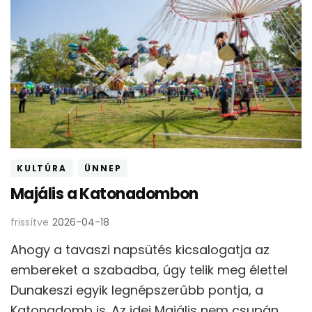
KULTÚRA
ÜNNEP
Majális a Katonadombon
frissítve
2026-04-18
Ahogy a tavaszi napsütés kicsalogatja az
embereket a szabadba, úgy telik meg élettel
Dunakeszi egyik legnépszerűbb pontja, a
Katonadomb is. Az idei Majális nem csupán