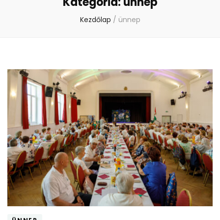
Kategória:
ünnep
Kezdőlap
/
ünnep