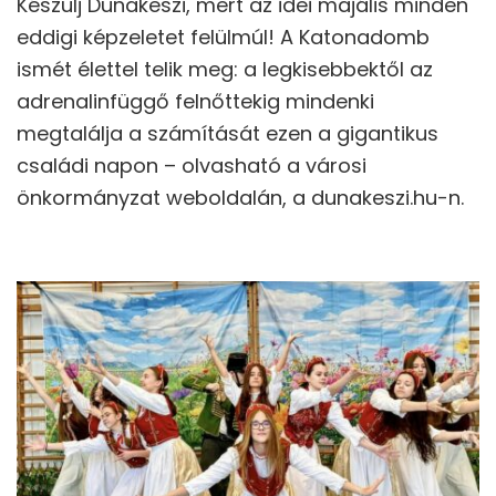
Készülj Dunakeszi, mert az idei majális minden
eddigi képzeletet felülmúl! A Katonadomb
ismét élettel telik meg: a legkisebbektől az
adrenalinfüggő felnőttekig mindenki
megtalálja a számítását ezen a gigantikus
családi napon – olvasható a városi
önkormányzat weboldalán, a dunakeszi.hu-n.