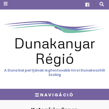
Dunakanyar
Régió
A Duna bal partjának legfontosabb hírei Dunakeszitől
Szobig
NAVIGÁCIÓ