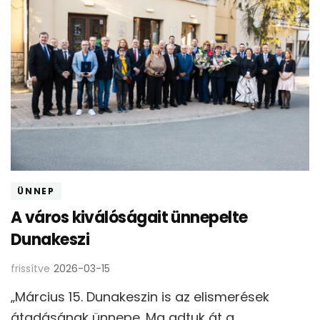
ÜNNEP
A város kiválóságait ünnepelte
Dunakeszi
frissítve
2026-03-15
„Március 15. Dunakeszin is az elismerések
átadásának ünnepe. Ma adtuk át a