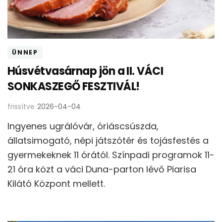
ÜNNEP
Húsvétvasárnap jön a II. VÁCI
SONKASZEGŐ FESZTIVÁL!
frissítve
2026-04-04
Ingyenes ugrálóvár, óriáscsúszda,
állatsimogató, népi játszótér és tojásfestés a
gyermekeknek 11 órától. Színpadi programok 11-
21 óra közt a váci Duna-parton lévő Piarisa
Kilátó Központ mellett.