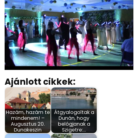
Ajánlott cikkek:
Hazám, hazám te
Átgyalogoltak a
mindenem! –
Dunán, hogy
Augusztus 20.
belógjanak a
Dunakeszin
Szigetre:…