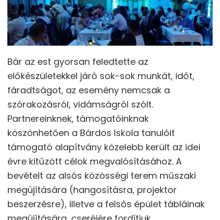
Bár az est gyorsan feledtette az
előkészületekkel járó sok-sok munkát, időt,
fáradtságot, az esemény nemcsak a
szórakozásról, vidámságról szólt.
Partnereinknek, támogatóinknak
köszönhetően a Bárdos Iskola tanulóit
támogató alapítvány közelebb került az idei
évre kitűzött célok megvalósításához. A
bevételt az alsós közösségi terem műszaki
megújítására (hangosításra, projektor
beszerzésre), illetve a felsős épület tábláinak
megújítására, cseréjére fordítjuk.