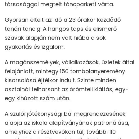
társasággal megtelt táncparkett várta.
Gyorsan eltelt az idő a 23 órakor kezdődő
tanári táncig. A hangos taps és elismerő
szavak alapján nem volt hiába a sok
gyakorlás és izgalom.
A magánszemélyek, vállalkozások, üzletek által
felajánlott, mintegy 150 tombolanyeremény
kisorsolása éjfélkor indult. Szinte minden
asztalnál felharsant az örömteli kiáltás, egy-
egy kihúzott szám után.
A szülői jótékonysági bál megrendezésének
alapja az iskola alapítványának patronálása,
amelyhez a résztvevőkön túl, további 110