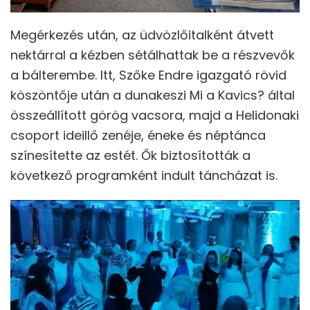
Megérkezés után, az üdvözlőitalként átvett
nektárral a kézben sétálhattak be a részvevők
a bálterembe. Itt, Szőke Endre igazgató rövid
köszöntője után a dunakeszi Mi a Kavics? által
összeállított görög vacsora, majd a Helidonaki
csoport ideillő zenéje, éneke és néptánca
színesítette az estét. Ők biztosították a
következő programként indult táncházat is.