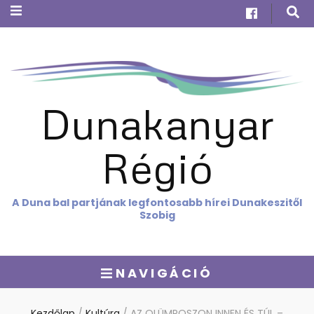
Dunakanyar
Régió
A Duna bal partjának legfontosabb hírei Dunakeszitől
Szobig
NAVIGÁCIÓ
Kezdőlap
/
Kultúra
/
AZ OLÜMPOSZON INNEN ÉS TÚL –