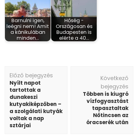
Barnulni igen,
Hőség -
leégni nem! Amit
Országosan és
a kánikulában
Budapesten is
minden…
elérte a 40…
Bejegyzés
Előző bejegyzés
navigáció
Következő
Nyílt napot
bejegyzés
tartottak a
Többen is kiugró
dunakeszi
vízfogyasztást
kutyakiképzőben –
tapasztaltak
a szolgálati kutyák
Nőtincsen az
voltak a nap
óracserék után
sztárjai