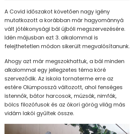
A Covid időszakot követően nagy igény
mutatkozott a korábban már hagyománnyá
vált jótékonysági bál újbóli megszervezésére.
Idén májusban ezt 3. alkalommal is
felejthetetlen módon sikerült megvalósítanunk.
Ahogy azt már megszokhattuk, a bál minden
alkalommal egy jellegzetes téma köré
szerveződik. Az iskola tornaterme erre az
estére Olümposszá változott, ahol fenséges
istennők, bátor harcosok, múzsák, nimfák,
bölcs filozófusok és az ókori görög világ más
vidám lakói gyűltek össze.