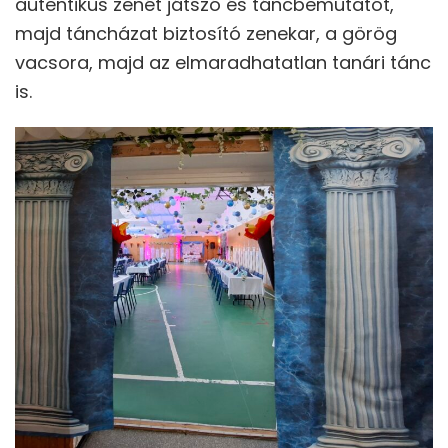
autentikus zenét játszó és táncbemutatót,
majd táncházat biztosító zenekar, a görög
vacsora, majd az elmaradhatatlan tanári tánc
is.