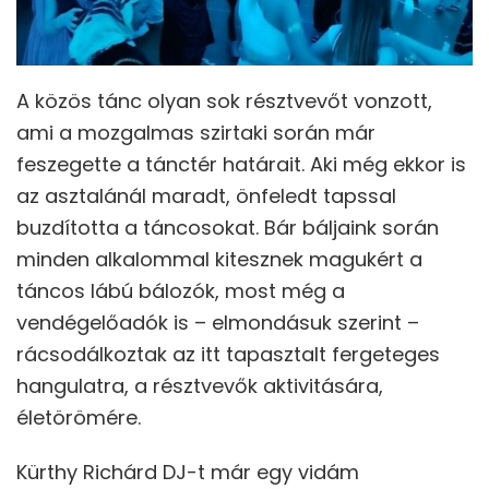
A közös tánc olyan sok résztvevőt vonzott,
ami a mozgalmas szirtaki során már
feszegette a tánctér határait. Aki még ekkor is
az asztalánál maradt, önfeledt tapssal
buzdította a táncosokat. Bár báljaink során
minden alkalommal kitesznek magukért a
táncos lábú bálozók, most még a
vendégelőadók is – elmondásuk szerint –
rácsodálkoztak az itt tapasztalt fergeteges
hangulatra, a résztvevők aktivitására,
életörömére.
Kürthy Richárd DJ-t már egy vidám