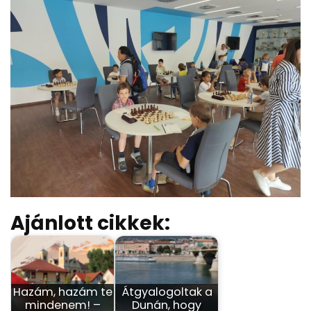
Ajánlott cikkek:
Hazám, hazám te
Átgyalogoltak a
mindenem! –
Dunán, hogy