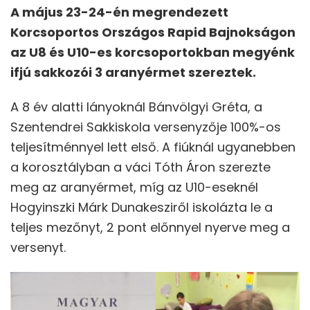
A május 23-24-én megrendezett
Korcsoportos Országos Rapid Bajnokságon
az U8 és U10-es korcsoportokban megyénk
ifjú sakkozói 3 aranyérmet szereztek.
A 8 év alatti lányoknál Bánvölgyi Gréta, a
Szentendrei Sakkiskola versenyzője 100%-os
teljesítménnyel lett első. A fiúknál ugyanebben
a korosztályban a váci Tóth Áron szerezte
meg az aranyérmet, míg az U10-eseknél
Hogyinszki Márk Dunakesziről iskolázta le a
teljes mezőnyt, 2 pont előnnyel nyerve meg a
versenyt.