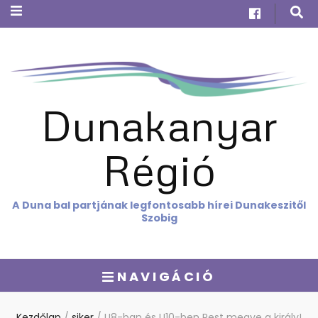
Dunakanyar
Régió
A Duna bal partjának legfontosabb hírei Dunakeszitől
Szobig
NAVIGÁCIÓ
Kezdőlap
/
siker
/
U8-ban és U10-ben Pest megye a király!