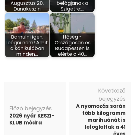
Augusztus 20.
belógjanak a
Dunakeszin
Szigetre:…
Barnulni igen,
Hőség -
leégni nem! Amit
Országosan és
a kánikulában
Budapesten is
minden…
elérte a 40…
Bejegyzés
Következő
navigáció
bejegyzés
A nyomozás során
Előző bejegyzés
több kilogramm
2026 nyár KESZI-
marihuánát is
KLUB módra
lefoglaltak a 41
éves