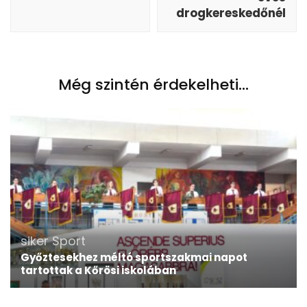
drogkereskedőnél
Még szintén érdekelheti...
siker
Sport
Győztesekhez méltó sportszakmai napot
tartottak a Kőrösi iskolában