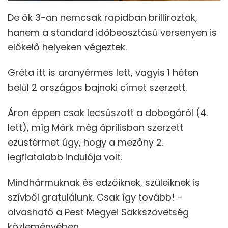
De ők 3-an nemcsak rapidban brillíroztak,
hanem a standard időbeosztású versenyen is
előkelő helyeken végeztek.
Gréta itt is aranyérmes lett, vagyis 1 héten
belül 2 országos bajnoki címet szerzett.
Áron éppen csak lecsúszott a dobogóról (4.
lett), míg Márk még áprilisban szerzett
ezüstérmet úgy, hogy a mezőny 2.
legfiatalabb indulója volt.
Mindhármuknak és edzőiknek, szüleiknek is
szívből gratulálunk. Csak így tovább! –
olvasható a Pest Megyei Sakkszövetség
közleményében.