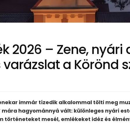
k 2026 – Zene, nyári 
 varázslat a Körönd 
enekar immár tízedik alkalommal tölti meg muz
” mára hagyománnyá vált: különleges nyári est
 történeteket mesél, emlékeket idéz és élmén