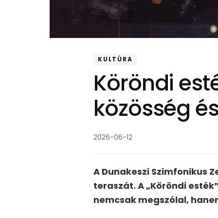
KULTÚRA
Köröndi esté
közösség és
2026-06-12
A Dunakeszi Szimfonikus Z
teraszát. A „Köröndi esték
nemcsak megszólal, hanem