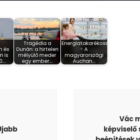
-
Tragédia a
Energiatakarékosság
n és
Dunán: a hirtelen
- A
 is
mélyülő meder
magyarországi
40…
egy ember…
Auchan…
Vác m
Újabb
képviselő 
beépítések v