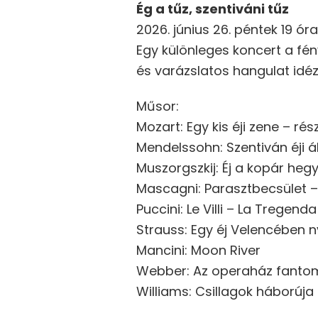
Ég a tűz, szentiváni tűz
2026. június 26. péntek 19 óra
Egy különleges koncert a fén
és varázslatos hangulat idé
Műsor:
Mozart: Egy kis éji zene – rés
Mendelssohn: Szentiván éji á
Muszorgszkij: Éj a kopár heg
Mascagni: Parasztbecsület –
Puccini: Le Villi – La Tregenda
Strauss: Egy éj Velencében n
Mancini: Moon River
Webber: Az operaház fantom
Williams: Csillagok háborúja