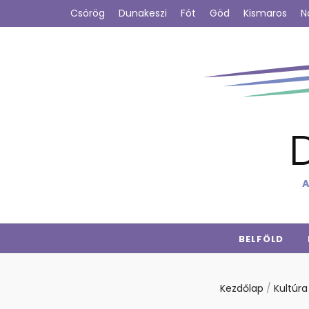
Csörög
Dunakeszi
Fót
Göd
Kismaros
N
A
BELFÖLD
Kezdőlap
/
Kultúr