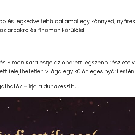
bb és legkedveltebb dallamai egy könnyed, nyárest
az arcokra és finoman körülölel.
és Simon Kata estje az operett legszebb részleteiv
t felejthetetlen világa egy különleges nyári estén
athatók – írja a dunakeszi.hu.