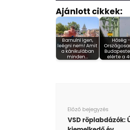
Ajánlott cikkek:
Barnulni igen,
Hőség 
leégni nem! Amit
Országosa
a kánikulában
Budapesten
minden…
elérte a 
Bejegyzés
navigáció
Előző bejegyzés
VSD röplabdázók: 
kiemelkedő év