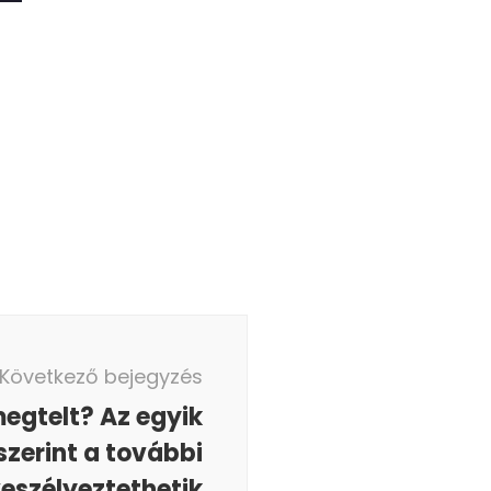
Következő bejegyzés
egtelt? Az egyik
szerint a további
eszélyeztethetik