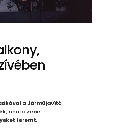
alkony,
szívében
sikával a Járműjavító
ék, ahol a zene
yeket teremt.