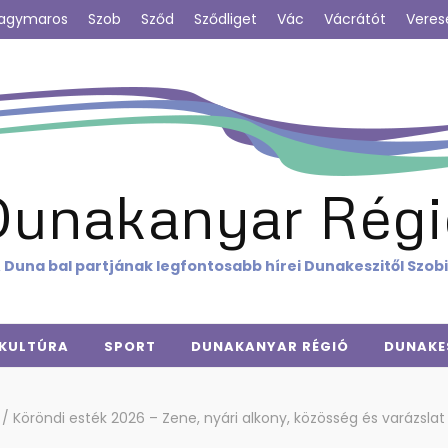
agymaros
Szob
Sződ
Sződliget
Vác
Vácrátót
Veres
Dunakanyar Régi
 Duna bal partjának legfontosabb hírei Dunakeszitől Szob
KULTÚRA
SPORT
DUNAKANYAR RÉGIÓ
DUNAKE
a
/
Köröndi esték 2026 – Zene, nyári alkony, közösség és varázsla