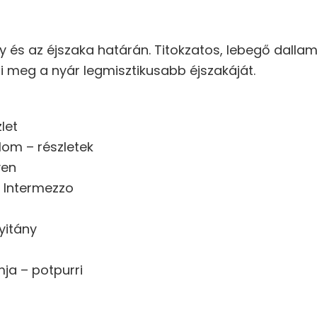
y és az éjszaka határán. Titokzatos, lebegő dalla
zi meg a nyár legmisztikusabb éjszakáját.
zlet
lom – részletek
yen
 Intermezzo
yitány
ja – potpurri