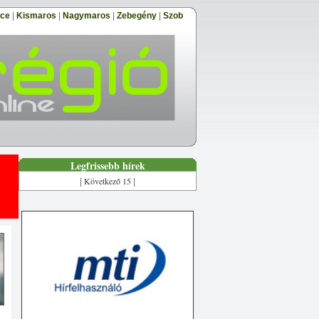
őce
|
Kismaros
|
Nagymaros
|
Zebegény
|
Szob
Legfrissebb hírek
Következő 15
|
|