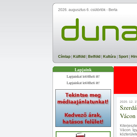
2026. augusztus 6. csütörtök - Berta
Címlap
|
Külföld
|
Belföld
|
Kultúra
|
Sport
|
Hir
Lapjaink
Lapjainkat letöltheti itt!
Lapjainkat letöltheti itt!
2020. 12. 1
Szerdá
Vácon
Kiterjeszt
Vácon. Íg
közterület