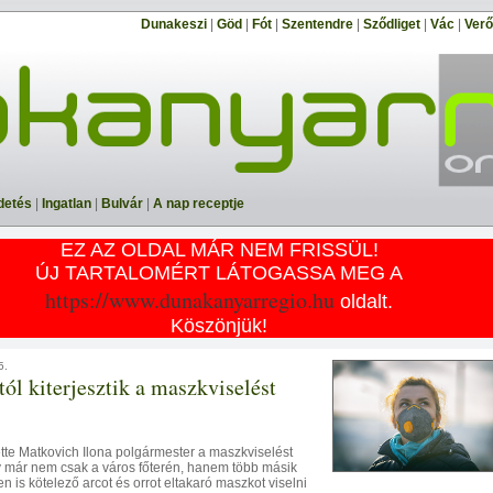
Dunakeszi
|
Göd
|
Fót
|
Szentendre
|
Sződliget
|
Vác
|
Ver
detés
|
Ingatlan
|
Bulvár
|
A nap receptje
EZ AZ OLDAL MÁR NEM FRISSÜL!
ÚJ TARTALOMÉRT LÁTOGASSA MEG A
https://www.dunakanyarregio.hu
oldalt.
Köszönjük!
5.
tól kiterjesztik a maszkviselést
ette Matkovich Ilona polgármester a maszkviselést
y már nem csak a város főterén, hanem több másik
en is kötelező arcot és orrot eltakaró maszkot viselni