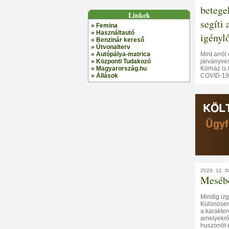
betege
Linkek
segíti
» Femina
» Használtautó
igénylő
» Benzinár kereső
» Útvonalterv
Mint arró
» Autópálya-matrica
járványve
» Központi Tudakozó
Kórház is 
» Magyarország.hu
COVID-19 f
» Állások
2020. 12. 0
Mesébe
Mindig iz
Különösen 
a karakter
amelyekről
huszonöt é