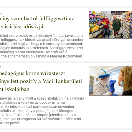
1.
ány szombattól felfüggeszti az
 vásárlási idősávját
delmi szervezetek és az Idősügyi Tanács javaslatára
felfüggeszti az idősek vásárlási idősávját december
ttól, ezzel segítve, hogy a karácsonyi bevásárlások
legyen tumultus az üzletekben. A felfüggesztés ezzel
 döntésig marad érvényben - az erről szóló
ndelet hamarosan olvasható a Magyar Közlönyben.
0.
pedagógus koronavírusteszt
nye lett pozitív a Váci Tankerületi
t iskoláiban
navírus járvány miatt a középiskolák online oktatásra
 az általános iskolák és az óvodák is nyitva
ak. Az intézkedéssel párhuzamosan november
ndította el a kormány a pedagógusok tömeges
t is. A tanárok önkéntes alapon jelentkezhettek a
e, amellyel országosan 60 százalékuk élt, több mint
zt lett pozitív.