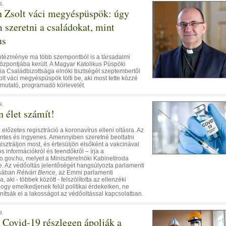
9.
 Zsolt váci megyéspüspök: úgy
 szeretni a családokat, mint
us
intézménye ma több szempontból is a társadalmi
özpontjába került. A Magyar Katolikus Püspöki
a Családbizottsága elnöki tisztségét szeptembertől
lt váci megyéspüspök tölti be, aki most tette közzé
ymutató, programadó körlevelét.
9.
 élet számít!
z előzetes regisztráció a koronavírus elleni oltásra. Az
éntes és ingyenes. Amennyiben szeretné beoltatni
isztráljon most, és értesüljön elsőként a vakcinával
s információkról és teendőkről – írja a
o.gov.hu, melyet a Miniszterelnöki Kabinetiroda
re. Az védőoltás jelentőségét hangsúlyozta parlamenti
ásában
Rétvári Bence,
az Emmi parlamenti
a, aki - többek között - felszólította az ellenzéki
hogy emelkedjenek felül politikai érdekeiken, ne
nítsák el a lakosságot az védőoltással kapcsolatban.
9.
Covid-19 részlegen ápolják a