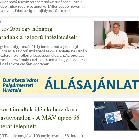
ülönböző televíziós csatornákat tudósított Észak-
ből. Első regénye, amelyet Miller Jeppe néven írt,
ki a nyomdából az igen rejtélyes LS címmel.
7.
 további egy hónapig
radnak a szigorú intézkedések
y hónapig, január 11-ig fennmarad a jelenlegi
ilalom és a szigorú intézkedések - jelentette be Orbán
iszterelnök hétfőn a közösségi oldalán. Az operatív
éséről beszámolva azt is elmondta, hogy a szentestét
látozásokról később döntenek.
6.
zor támadtak idén kalauzokra a
vasútvonalon - A MÁV újabb 66
erát telepített
RT a már meglévő 108 mellé további 66 darab új