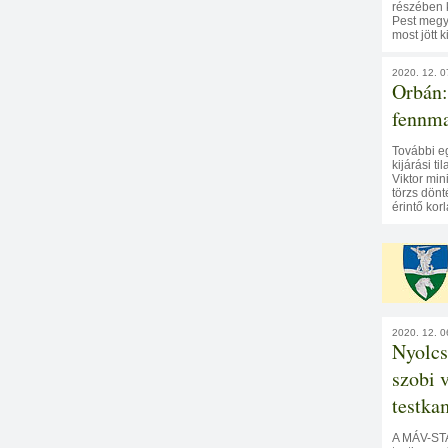
részében k
Pest megyé
most jött 
2020. 12. 0
Orbán:
fennma
További eg
kijárási t
Viktor min
törzs dönt
érintő kor
2020. 12. 0
Nyolcs
szobi 
testkam
A MÁV-STA