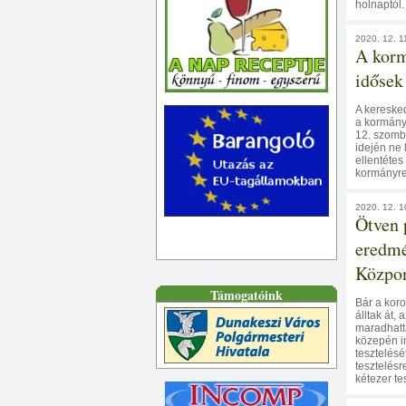
holnaptól.
2020. 12. 1
A korm
idősek
A kereske
a kormány 
12. szomba
idején ne 
ellentétes
kormányre
2020. 12. 1
Ötven 
eredmé
Közpon
Támogatóink
Bár a koro
álltak át,
maradhatt
közepén i
tesztelésé
tesztelésr
kétezer tes