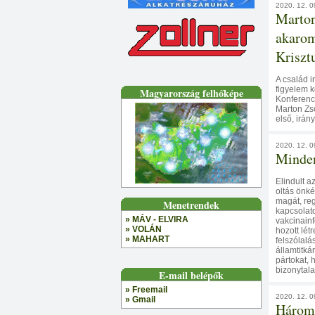
2020. 12. 0
Marton
akarom
Kriszt
A család 
figyelem k
Magyarország felhőképe
Konferenci
Marton Zso
első, irán
2020. 12. 0
Minden
Elindult a
oltás önk
magát, reg
Menetrendek
kapcsolato
» MÁV - ELVIRA
vakcinainf
» VOLÁN
hozott lét
» MAHART
felszólal
államtitkár
pártokat, 
bizonytala
E-mail belépők
» Freemail
2020. 12. 0
» Gmail
Három 