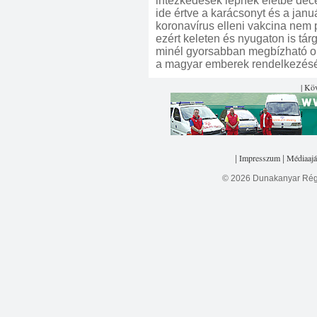
intézkedések lépnek életbe dec
ide értve a karácsonyt és a januá
koronavírus elleni vakcina nem p
ezért keleten és nyugaton is tár
minél gyorsabban megbízható ol
a magyar emberek rendelkezésé
| Kö
Impresszum
Médiaajá
|
|
© 2026 Dunakanyar Régi