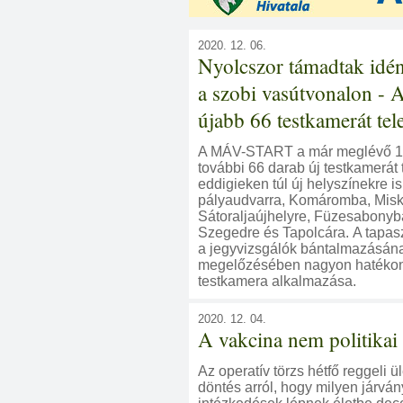
2020. 12. 06.
Nyolcszor támadtak idé
a szobi vasútvonalon 
újabb 66 testkamerát tele
A MÁV-START a már meglévő 1
további 66 darab új testkamerát t
eddigieken túl új helyszínekre is
pályaudvarra, Komáromba, Misk
Sátoraljaújhelyre, Füzesabonyb
Szegedre és Tapolcára. A tapasz
a jegyvizsgálók bántalmazásán
megelőzésében nagyon hatékon
testkamera alkalmazása.
2020. 12. 04.
A vakcina nem politikai
Az operatív törzs hétfő reggeli ü
döntés arról, hogy milyen járvá