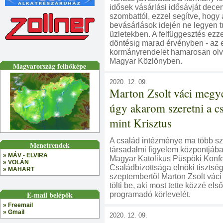
idősek vásárlási idősávját dece
szombattól, ezzel segítve, hogy
bevásárlások idején ne legyen 
üzletekben. A felfüggesztés ezze
döntésig marad érvényben - az e
kormányrendelet hamarosan olv
Magyar Közlönyben.
Magyarország felhőképe
2020. 12. 09.
Marton Zsolt váci megy
úgy akarom szeretni a c
mint Krisztus
A család intézménye ma több sz
Menetrendek
társadalmi figyelem központjába 
» MÁV - ELVIRA
Magyar Katolikus Püspöki Konf
» VOLÁN
Családbizottsága elnöki tisztség
» MAHART
szeptembertől Marton Zsolt vá
tölti be, aki most tette közzé els
E-mail belépők
programadó körlevelét.
» Freemail
» Gmail
2020. 12. 09.