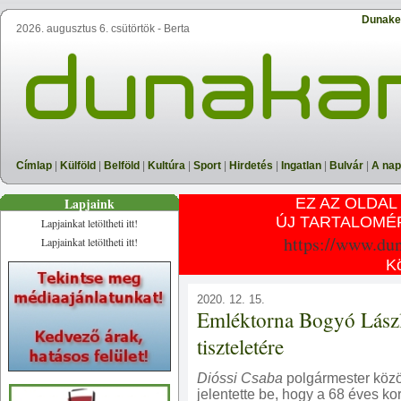
Dunake
2026. augusztus 6. csütörtök - Berta
Címlap
|
Külföld
|
Belföld
|
Kultúra
|
Sport
|
Hirdetés
|
Ingatlan
|
Bulvár
|
A nap
Lapjaink
EZ AZ OLDAL
ÚJ TARTALOMÉ
Lapjainkat letöltheti itt!
https://www.du
Lapjainkat letöltheti itt!
K
2020. 12. 15.
Emléktorna Bogyó Lász
tiszteletére
Dióssi Csaba
polgármester közö
jelentette be, hogy a 68 éves k