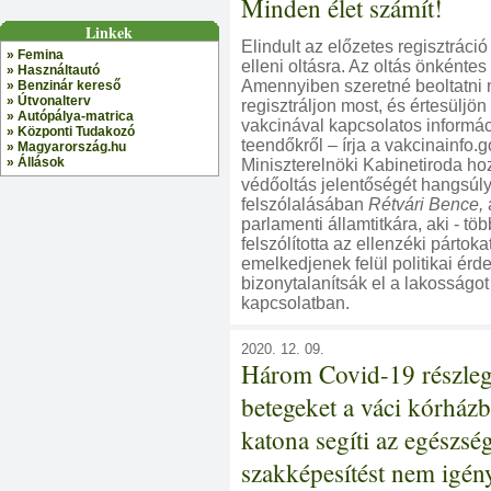
Minden élet számít!
Linkek
Elindult az előzetes regisztráci
» Femina
elleni oltásra. Az oltás önkénte
» Használtautó
Amennyiben szeretné beoltatni 
» Benzinár kereső
» Útvonalterv
regisztráljon most, és értesüljön
» Autópálya-matrica
vakcinával kapcsolatos informác
» Központi Tudakozó
teendőkről – írja a vakcinainfo.g
» Magyarország.hu
» Állások
Miniszterelnöki Kabinetiroda hozo
védőoltás jelentőségét hangsúly
felszólalásában
Rétvári Bence,
parlamenti államtitkára, aki - töb
felszólította az ellenzéki pártoka
emelkedjenek felül politikai érd
bizonytalanítsák el a lakosságot
kapcsolatban.
2020. 12. 09.
Három Covid-19 részleg
betegeket a váci kórházb
katona segíti az egészsé
szakképesítést nem igény