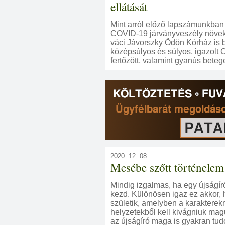
ellátását
Mint arról előző lapszámunkban
COVID-19 járványveszély növek
váci Jávorszky Ödön Kórház is 
középsúlyos és súlyos, igazolt
fertőzött, valamint gyanús beteg
2020. 12. 08.
Mesébe szőtt történelem
Mindig izgalmas, ha egy újságír
kezd. Különösen igaz ez akkor, h
születik, amelyben a karakterek
helyzetekből kell kivágniuk mag
az újságíró maga is gyakran tud