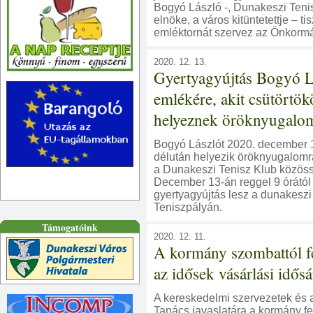
Bogyó László -, Dunakeszi Tenis
elnöke, a város kitüntetettje – ti
emléktornát szervez az Önkorm
2020. 12. 13.
Gyertyagyújtás Bogyó L
emlékére, akit csütörtök
helyeznek öröknyugalo
Bogyó Lászlót 2020. december 
délután helyezik öröknyugalomr
a Dunakeszi Tenisz Klub közöss
December 13-án reggel 9 órától
gyertyagyújtás lesz a dunakesz
Teniszpályán.
Támogatóink
2020. 12. 11.
A kormány szombattól fe
az idősek vásárlási idősá
A kereskedelmi szervezetek és 
Tanács javaslatára a kormány fe