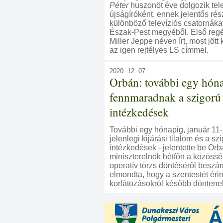
Péter
huszonöt éve dolgozik tel
újságíróként, ennek jelentős ré
különböző televíziós csatornákat
Észak-Pest megyéből. Első reg
Miller Jeppe néven írt, most jött
az igen rejtélyes LS címmel.
2020. 12. 07.
Orbán: további egy hón
fennmaradnak a szigorú
intézkedések
További egy hónapig, január 11
jelenlegi kijárási tilalom és a sz
intézkedések - jelentette be Orb
miniszterelnök hétfőn a közössé
operatív törzs döntéséről beszám
elmondta, hogy a szentestét érin
korlátozásokról később döntene