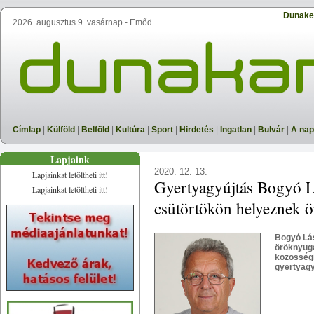
Dunake
2026. augusztus 9. vasárnap - Emőd
Címlap
|
Külföld
|
Belföld
|
Kultúra
|
Sport
|
Hirdetés
|
Ingatlan
|
Bulvár
|
A nap
Lapjaink
2020. 12. 13.
Lapjainkat letöltheti itt!
Gyertyagyújtás Bogyó Lá
Lapjainkat letöltheti itt!
csütörtökön helyeznek 
Bogyó Lás
öröknyuga
közösségi
gyertyagy