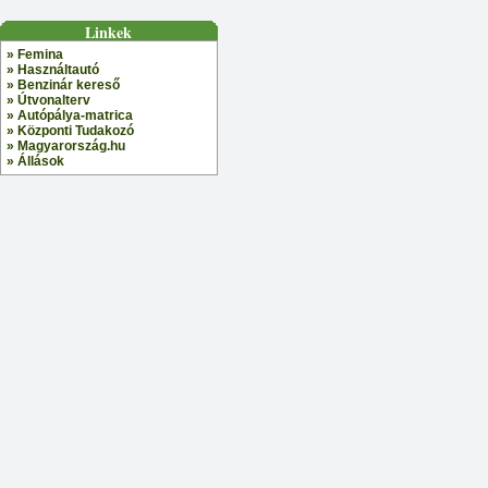
Linkek
» Femina
» Használtautó
» Benzinár kereső
» Útvonalterv
» Autópálya-matrica
» Központi Tudakozó
» Magyarország.hu
» Állások