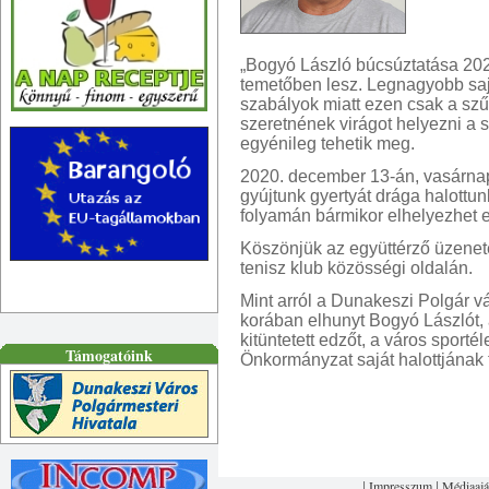
„Bogyó László búcsúztatása 202
temetőben lesz. Legnagyobb saj
szabályok miatt ezen csak a szűk
szeretnének virágot helyezni a s
egyénileg tehetik meg.
2020. december 13-án, vasárnap
gyújtunk gyertyát drága halottun
folyamán bármikor elhelyezhet e
Köszönjük az együttérző üzenete
tenisz klub közösségi oldalán.
Mint arról a Dunakeszi Polgár v
korában elhunyt Bogyó Lászlót, 
kitüntetett edzőt, a város sport
Támogatóink
Önkormányzat saját halottjának t
Impresszum
Médiaajá
|
|