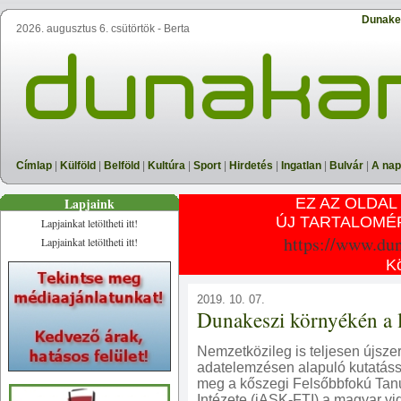
Dunake
2026. augusztus 6. csütörtök - Berta
Címlap
|
Külföld
|
Belföld
|
Kultúra
|
Sport
|
Hirdetés
|
Ingatlan
|
Bulvár
|
A nap
Lapjaink
EZ AZ OLDAL
ÚJ TARTALOMÉ
Lapjainkat letöltheti itt!
https://www.du
Lapjainkat letöltheti itt!
K
2019. 10. 07.
Dunakeszi környékén a l
Nemzetközileg is teljesen újszer
adatelemzésen alapuló kutatáss
meg a kőszegi Felsőbbfokú Ta
Intézete (iASK-FTI) a magyar vi