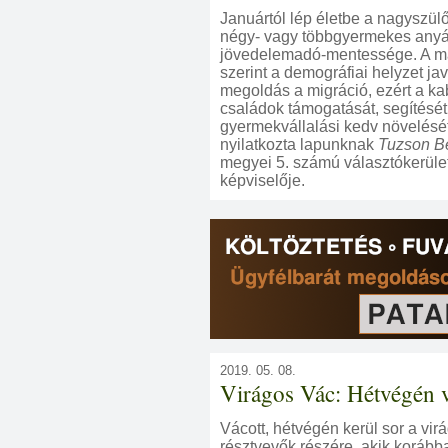
Januártól lép életbe a nagyszül
négy- vagy többgyermekes anyá
jövedelemadó-mentessége. A m
szerint a demográfiai helyzet ja
megoldás a migráció, ezért a ka
családok támogatását, segítését
gyermekvállalási kedv növelését 
nyilatkozta lapunknak
Tuzson B
megyei 5. számú választókerüle
képviselője.
2019. 05. 08.
Virágos Vác: Hétvégén v
Vácott, hétvégén kerül sor a vir
résztvevők részére, akik korább