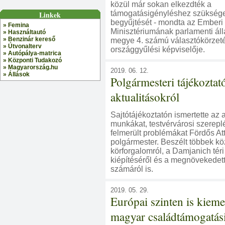
közül már sokan elkezdték a
támogatásigényléshez szüksége
Linkek
begyűjtését - mondta az Emberi
» Femina
Minisztériumának parlamenti áll
» Használtautó
» Benzinár kereső
megye 4. számú választókörzet
» Útvonalterv
országgyűlési képviselője.
» Autópálya-matrica
» Központi Tudakozó
» Magyarország.hu
2019. 06. 12.
» Állások
Polgármesteri tájékoztat
aktualitásokról
Sajtótájékoztatón ismertette az a
munkákat, testvérvárosi szerepl
felmerült problémákat Fördős Att
polgármester. Beszélt többek köz
körforgalomról, a Damjanich tér
kiépítéséről és a megnövekedett
számáról is.
2019. 05. 29.
Európai szinten is kiem
magyar családtámogatási