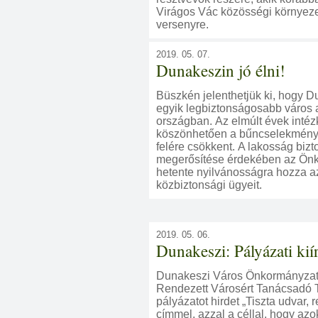
Virágos Vác közösségi környeze
versenyre.
2019. 05. 07.
Dunakeszin jó élni!
Büszkén jelenthetjük ki, hogy D
egyik legbiztonságosabb város 
országban. Az elmúlt évek inté
köszönhetően a bűncselekmén
felére csökkent. A lakosság biz
megerősítése érdekében az Ön
hetente nyilvánosságra hozza a
közbiztonsági ügyeit.
2019. 05. 06.
Dunakeszi: Pályázati kií
Dunakeszi Város Önkormányzat
Rendezett Városért Tanácsadó T
pályázatot hirdet „Tiszta udvar, 
címmel, azzal a céllal, hogy az