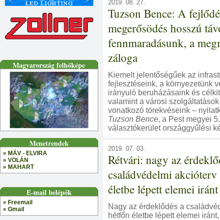
2019. 08. 27.
Tuzson Bence: A fejlődé
megerősödés hosszú táv
fennmaradásunk, a meg
záloga
Magyarország felhőképe
Kiemelt jelentőségűek az infrast
fejlesztéseink, a környezetünk 
irányuló beruházásaink és célki
valamint a városi szolgáltatások
vonatkozó törekvéseink – nyilat
Tuzson Bence
, a Pest megyei 5
választókerület országgyűlési ké
Menetrendek
2019. 07. 03.
» MÁV - ELVIRA
Rétvári: nagy az érdeklő
» VOLÁN
» MAHART
családvédelmi akcióterv
életbe lépett elemei iránt
E-mail belépők
» Freemail
Nagy az érdeklődés a családvéd
» Gmail
hétfőn életbe lépett elemei iránt,