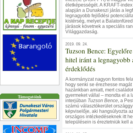
életképességét. A KRAFT-index
alapján a Dunakeszi járás a legf
legnagyobb fejlődési potenciáll
kistérség, melyet a Balatonfüre
járások követnek a speciális rang
Világgazdaság.
2019. 09. 24.
Tuzson Bence: Egyelőre
hitel iránt a legnagyobb 
érdeklődés
A kormányzat nagyon fontos fela
hogy senki se érezhesse magát
hazánkban amiatt, mert családot
gyermeket vállal – mondta el a 
Támogatóink
interjúban
Tuzson Bence
, a Pes
számú választókerület országgy
képviselője, aki hangsúlyozta az
országos intézkedéseknek itt he
településein is éreztetniük kell 