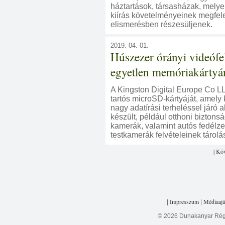
háztartások, társasházak, melye
kiírás követelményeinek megfel
elismerésben részesüljenek.
2019. 04. 01.
Húszezer órányi videófel
egyetlen memóriakártyá
A Kingston Digital Europe Co L
tartós microSD-kártyáját, amely 
nagy adatírási terheléssel járó
készült, például otthoni biztonsá
kamerák, valamint autós fedélze
testkamerák felvételeinek tárolá
| Kö
Impresszum
Médiaajá
|
|
© 2026 Dunakanyar Régi