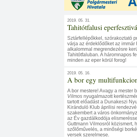
2019. 05. 31.
Tahitótfalusi eperfesztivá
Sztárfellépőkkel, szórakoztató p
várja az érdeklődőket az immár
alkalommal megrendezésre kerül
Tahitótfaluban. A háromnapos fe
minden az eper körül forog!
2019. 05. 16.
A bor egy multifunkcion
A bor mestere! Avagy a mester b
Vilmos
nyugalmazott kertészmér
tartott előadást a Dunakeszi Ny
Kiránduló Klub áprilisi rendezv
szakembert a város önkormány
az Év gazdálkodója elismeréssel 
Guttmann Vilmosról közismert, 
szőlőművelés, a minőségi borké
versek szerelmese.