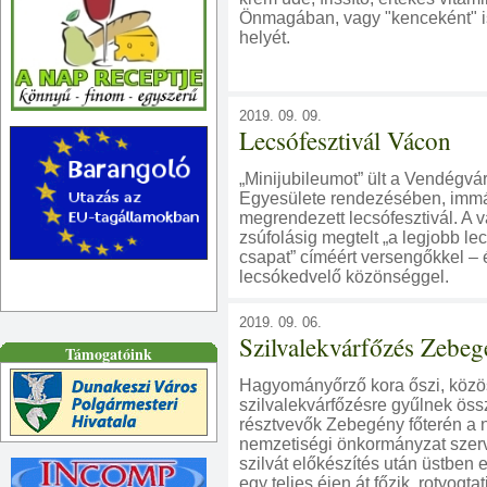
Önmagában, vagy "kenceként" i
helyét.
2019. 09. 09.
Lecsófesztivál Vácon
„Minijubileumot” ült a Vendégvá
Egyesülete rendezésében, immá
megrendezett lecsófesztivál. A v
zsúfolásig megtelt „a legjobb lec
csapat” címéért versengőkkel – 
lecsókedvelő közönséggel.
2019. 09. 06.
Szilvalekvárfőzés Zebeg
Támogatóink
Hagyományőrző kora őszi, közö
szilvalekvárfőzésre gyűlnek ös
résztvevők Zebegény főterén a 
nemzetiségi önkormányzat szer
szilvát előkészítés után üstben
egy teljes éjen át főzik, rotyogtat