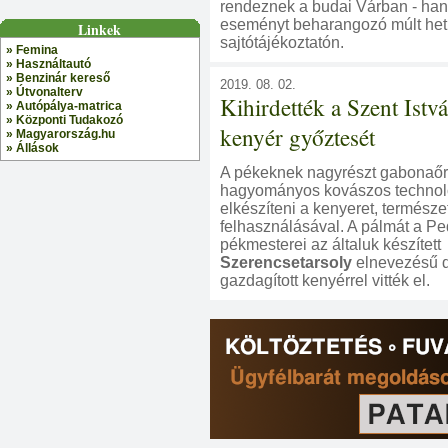
rendeznek a budai Várban - hang
eseményt beharangozó múlt het
Linkek
sajtótájékoztatón.
» Femina
» Használtautó
» Benzinár kereső
2019. 08. 02.
» Útvonalterv
Kihirdették a Szent Istv
» Autópálya-matrica
» Központi Tudakozó
kenyér győztesét
» Magyarország.hu
» Állások
A pékeknek nagyrészt gabonaőr
hagyományos kovászos technológ
elkészíteni a kenyeret, termész
felhasználásával. A pálmát a P
pékmesterei az általuk készített
Szerencsetarsoly
elnevezésű d
gazdagított kenyérrel vitték el.