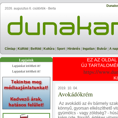
Dunake
2026. augusztus 6. csütörtök - Berta
Címlap
|
Külföld
|
Belföld
|
Kultúra
|
Sport
|
Hirdetés
|
Ingatlan
|
Bulvár
|
A nap
Lapjaink
EZ AZ OLDAL
ÚJ TARTALOMÉ
Lapjainkat letöltheti itt!
https://www.du
Lapjainkat letöltheti itt!
K
2019. 10. 04.
Avokádókrém
Az avokádó az év bármely szaká
könnyű, gyorsan elkészíthető vit
gyümölcs - vagy zöldség? - húsá
krém üde, frissítő, értékes vita