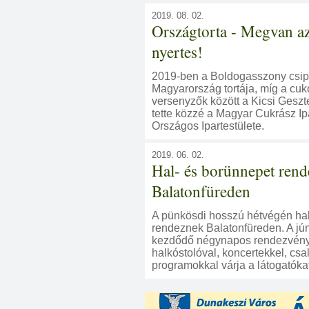
2019. 08. 02.
Országtorta - Megvan az
nyertes!
2019-ben a Boldogasszony csipk
Magyarország tortája, míg a cu
versenyzők között a Kicsi Geszt
tette közzé a Magyar Cukrász I
Országos Ipartestülete.
2019. 06. 02.
Hal- és borünnepet ren
Balatonfüreden
A pünkösdi hosszú hétvégén hal
rendeznek Balatonfüreden. A jú
kezdődő négynapos rendezvény
halkóstolóval, koncertekkel, csa
programokkal várja a látogatókat