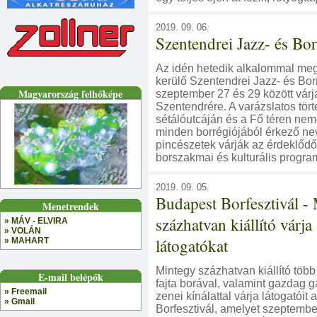
2019. 09. 06.
Szentendrei Jazz- és Bo
Az idén hetedik alkalommal me
kerülő Szentendrei Jazz- és Bo
Magyarország felhőképe
szeptember 27 és 29 között várj
Szentendrére. A varázslatos tör
sétálóutcáján és a Fő téren ne
minden borrégiójából érkező ne
pincészetek várják az érdeklőd
borszakmai és kulturális progra
2019. 09. 05.
Budapest Borfesztivál -
Menetrendek
százhatvan kiállító várja
» MÁV - ELVIRA
» VOLÁN
látogatókat
» MAHART
Mintegy százhatvan kiállító töb
E-mail belépők
fajta borával, valamint gazdag 
» Freemail
zenei kínálattal várja látogatóit
» Gmail
Borfesztivál, amelyet szeptember