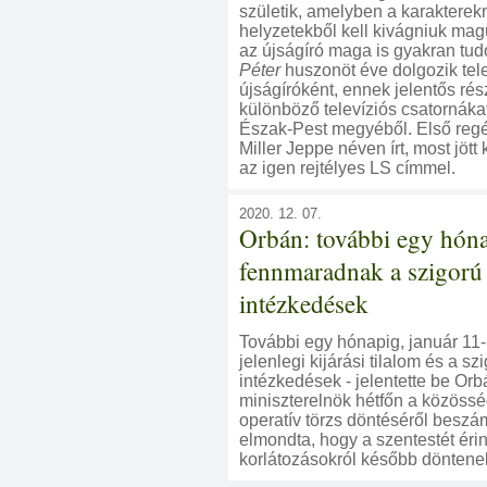
születik, amelyben a karakterek
helyzetekből kell kivágniuk mag
az újságíró maga is gyakran tud
Péter
huszonöt éve dolgozik tel
újságíróként, ennek jelentős ré
különböző televíziós csatornákat
Észak-Pest megyéből. Első reg
Miller Jeppe néven írt, most jött
az igen rejtélyes LS címmel.
2020. 12. 07.
Orbán: további egy hón
fennmaradnak a szigorú
intézkedések
További egy hónapig, január 11
jelenlegi kijárási tilalom és a sz
intézkedések - jelentette be Orb
miniszterelnök hétfőn a közössé
operatív törzs döntéséről beszám
elmondta, hogy a szentestét érin
korlátozásokról később döntene