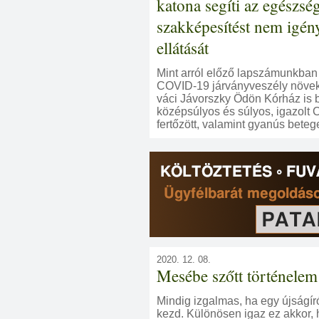
katona segíti az egészsé
szakképesítést nem igény
ellátását
Mint arról előző lapszámunkban
COVID-19 járványveszély növek
váci Jávorszky Ödön Kórház is 
középsúlyos és súlyos, igazolt
fertőzött, valamint gyanús beteg
2020. 12. 08.
Mesébe szőtt történelem
Mindig izgalmas, ha egy újságír
kezd. Különösen igaz ez akkor, h