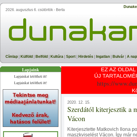
Dunake
2026. augusztus 6. csütörtök - Berta
Címlap
|
Külföld
|
Belföld
|
Kultúra
|
Sport
|
Hirdetés
|
Ingatlan
|
Bulvár
|
A nap
Lapjaink
EZ AZ OLDAL
ÚJ TARTALOMÉ
Lapjainkat letöltheti itt!
https://www.du
Lapjainkat letöltheti itt!
K
2020. 12. 15.
Szerdától kiterjesztik a 
Vácon
Kiterjesztette Matkovich Ilona p
maszkviselést Vácon. Így már n