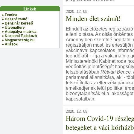
Linkek
2020. 12. 09.
» Femina
Minden élet számít!
» Használtautó
» Benzinár kereső
» Útvonalterv
Elindult az előzetes regisztráci
» Autópálya-matrica
elleni oltásra. Az oltás önkénte
» Központi Tudakozó
Amennyiben szeretné beoltatni 
» Magyarország.hu
» Állások
regisztráljon most, és értesüljön
vakcinával kapcsolatos informác
teendőkről – írja a vakcinainfo.g
Miniszterelnöki Kabinetiroda hozo
védőoltás jelentőségét hangsúly
felszólalásában
Rétvári Bence,
parlamenti államtitkára, aki - töb
felszólította az ellenzéki pártoka
emelkedjenek felül politikai érd
bizonytalanítsák el a lakosságot
kapcsolatban.
2020. 12. 09.
Három Covid-19 részleg
betegeket a váci kórházb