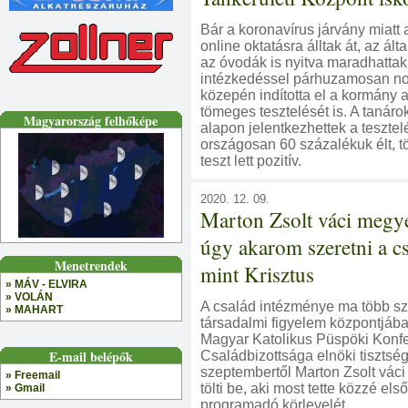
Bár a koronavírus járvány miatt
online oktatásra álltak át, az ált
az óvodák is nyitva maradhattak
intézkedéssel párhuzamosan n
közepén indította el a kormány
tömeges tesztelését is. A tanár
Magyarország felhőképe
alapon jelentkezhettek a tesztel
országosan 60 százalékuk élt, t
teszt lett pozitív.
2020. 12. 09.
Marton Zsolt váci megy
úgy akarom szeretni a c
Menetrendek
mint Krisztus
» MÁV - ELVIRA
» VOLÁN
A család intézménye ma több sz
» MAHART
társadalmi figyelem központjába 
Magyar Katolikus Püspöki Konf
E-mail belépők
Családbizottsága elnöki tisztség
szeptembertől Marton Zsolt vá
» Freemail
tölti be, aki most tette közzé els
» Gmail
programadó körlevelét.