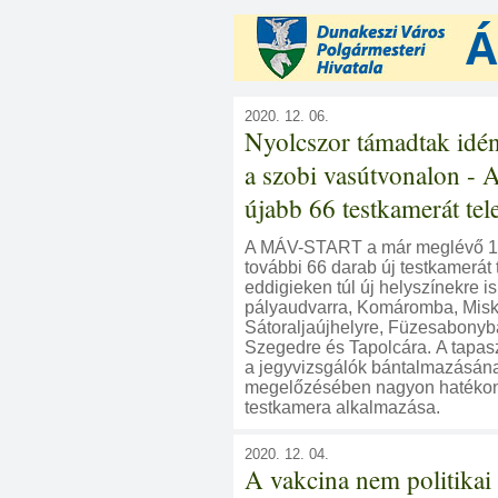
2020. 12. 06.
Nyolcszor támadtak idé
a szobi vasútvonalon 
újabb 66 testkamerát tele
A MÁV-START a már meglévő 1
további 66 darab új testkamerát t
eddigieken túl új helyszínekre is
pályaudvarra, Komáromba, Misk
Sátoraljaújhelyre, Füzesabonyb
Szegedre és Tapolcára. A tapasz
a jegyvizsgálók bántalmazásán
megelőzésében nagyon hatékon
testkamera alkalmazása.
2020. 12. 04.
A vakcina nem politikai