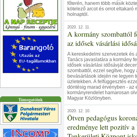
főterén, hanem több másik közte
kötelező arcot és orrot eltakaró 
holnaptól.
2020. 12. 11.
A kormány szombattól fe
az idősek vásárlási idősá
A kereskedelmi szervezetek és 
Tanács javaslatára a kormány fe
idősek vásárlási idősávját dece
szombattól, ezzel segítve, hogy
bevásárlások idején ne legyen 
üzletekben. A felfüggesztés ezze
döntésig marad érvényben - az e
kormányrendelet hamarosan olv
Magyar Közlönyben.
Támogatóink
2020. 12. 10.
Ötven pedagógus korona
eredménye lett pozitív a
Tankerületi Központ isk