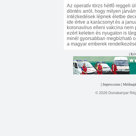
Az operatív törzs hétfő reggeli ü
döntés arról, hogy milyen járvá
intézkedések lépnek életbe dec
ide értve a karácsonyt és a januá
koronavírus elleni vakcina nem p
ezért keleten és nyugaton is tár
minél gyorsabban megbízható ol
a magyar emberek rendelkezésé
| Kö
Impresszum
Médiaajá
|
|
© 2026 Dunakanyar Régi