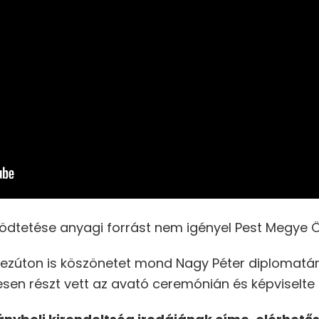
ödtetése anyagi forrást nem igényel Pest Megye 
zúton is köszönetet mond Nagy Péter diplomatán
sen részt vett az avató ceremónián és képviselte