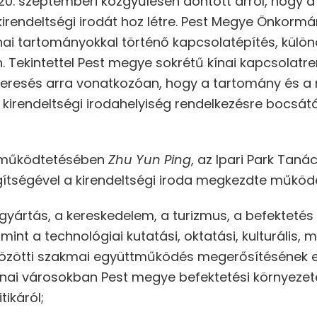
0. szeptemberi közgyűlésen döntött arról, hogy a 
rendeltségi irodát hoz létre. Pest Megye Önkormá
ínai tartományokkal történő kapcsolatépítés, különö
. Tekintettel Pest megye sokrétű kínai kapcsolatr
eresés arra vonatkozóan, hogy a tartomány és a
 kirendeltségi irodahelyiség rendelkezésre bocsátá
s működtetésében
Zhu Yun Ping
, az Ipari Park Taná
egítségével a kirendeltségi iroda megkezdte működ
ri gyártás, a kereskedelem, a turizmus, a befektet
mint a technológiai kutatási, oktatási, kulturális,
özötti szakmai együttműködés megerősítésének e
kínai városokban Pest megye befektetési környezeté
ikáról;