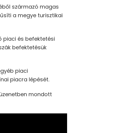
gyéből származó magas
síti a megye turisztikai
 piaci és befektetési
sszák befektetésük
egyéb piaci
nai piacra lépését.
ó üzenetben mondott