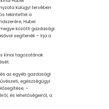
kínai Hubei
nyzata külügyi tervében
s tekintettel a
endszerére, Hubei
 megye közötti gazdasági
sával segítenék – írja a
cs kínai tagozatának
ését.
és és az egyéb gazdasági
 művészeti, egészségügyi
lősegítése; –
ről, és lehetőségeiről, a