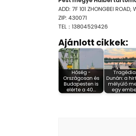
Pest megye Huibei tartomá
ADD: 7F 101 ZHONGBEI ROAD, 
ZIP: 430071
TEL：13804529426
Ajánlott cikkek:
Hőség -
Tragédia
Országosan és
Dunán: a hir
Budapesten is
mélyülő m
elérte a 40…
egy embe
Bejegyzés
navigáció