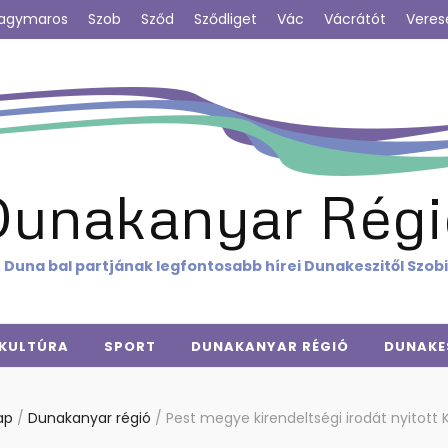
agymaros
Szob
Sződ
Sződliget
Vác
Vácrátót
Veres
Dunakanyar Régi
 Duna bal partjának legfontosabb hírei Dunakeszitől Szob
KULTÚRA
SPORT
DUNAKANYAR RÉGIÓ
DUNAKE
ap
/
Dunakanyar régió
/
Pest megye kirendeltségi irodát nyitott