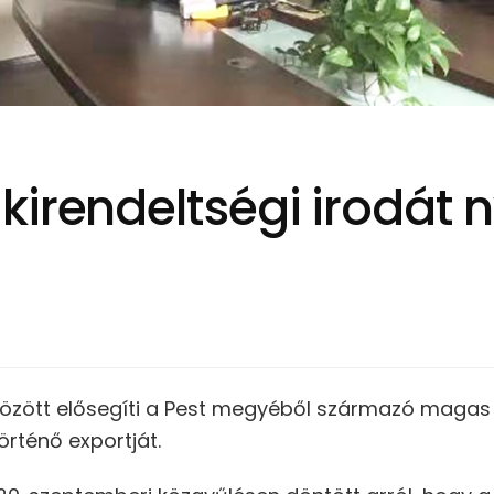
irendeltségi irodát n
özött elősegíti a Pest megyéből származó maga
örténő exportját.