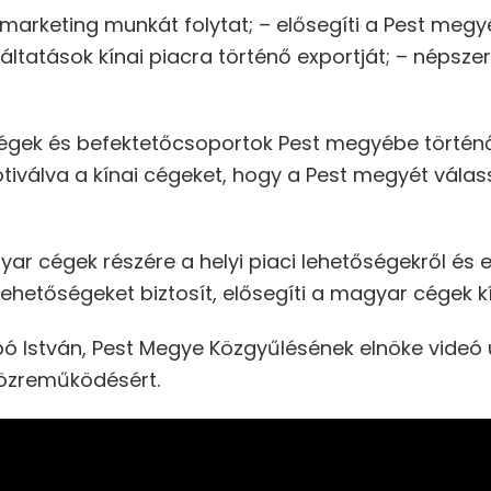
 marketing munkát folytat; – elősegíti a Pest me
tatások kínai piacra történő exportját; – népszerű
 cégek és befektetőcsoportok Pest megyébe történő
motiválva a kínai cégeket, hogy a Pest megyét vála
ar cégek részére a helyi piaci lehetőségekről és 
lehetőségeket biztosít, elősegíti a magyar cégek kí
ó István, Pest Megye Közgyűlésének elnöke vide
közreműködésért.