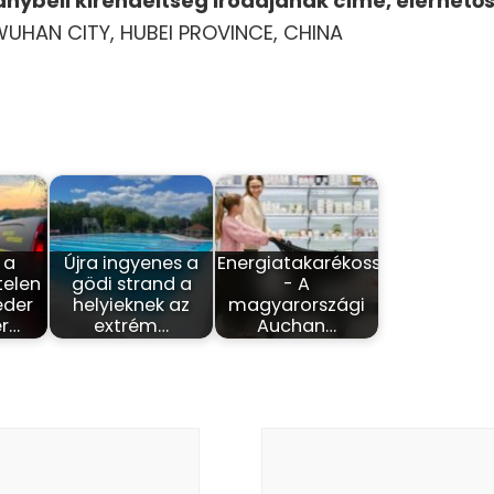
nybeli kirendeltség irodájának címe, elérhető
WUHAN CITY, HUBEI PROVINCE, CHINA
 a
Újra ingyenes a
Energiatakarékosság
telen
gödi strand a
- A
eder
helyieknek az
magyarországi
r…
extrém…
Auchan…