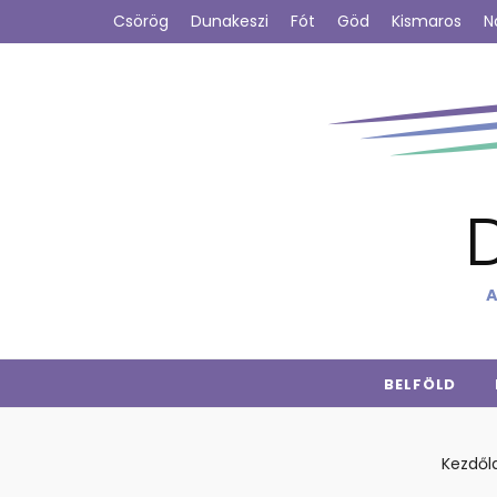
Csörög
Dunakeszi
Fót
Göd
Kismaros
N
A
BELFÖLD
Kezdől