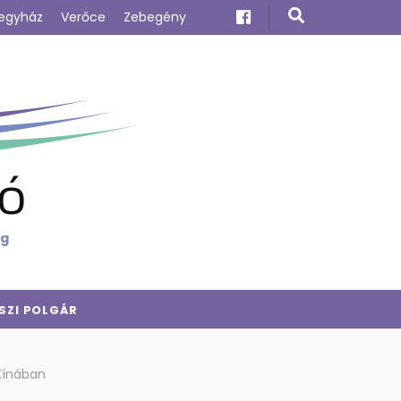
egyház
Verőce
Zebegény
ó
ig
SZI POLGÁR
 Kínában