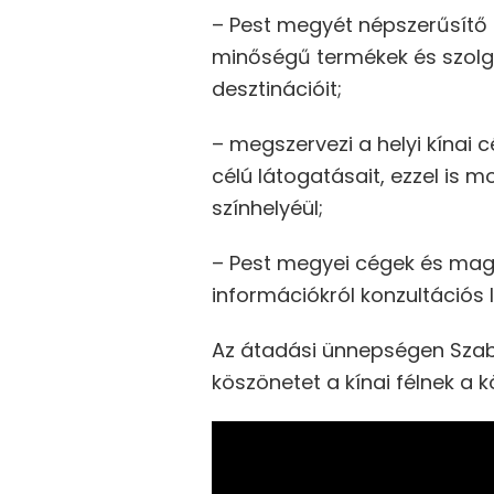
– Pest megyét népszerűsítő
minőségű termékek és szolgál
desztinációit;
– megszervezi a helyi kínai
célú látogatásait, ezzel is 
színhelyéül;
– Pest megyei cégek és magy
információkról konzultációs 
Az átadási ünnepségen Szab
köszönetet a kínai félnek a 