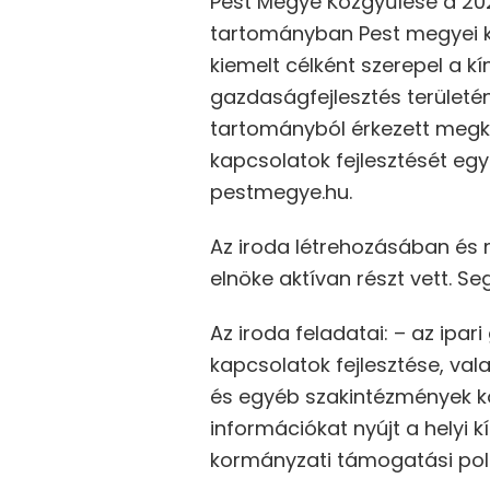
Pest Megye Közgyűlése a 202
tartományban Pest megyei ki
kiemelt célként szerepel a k
gazdaságfejlesztés területén
tartományból érkezett megk
kapcsolatok fejlesztését egy
pestmegye.hu.
Az iroda létrehozásában é
elnöke aktívan részt vett. S
Az iroda feladatai: – az ipa
kapcsolatok fejlesztése, vala
és egyéb szakintézmények k
információkat nyújt a helyi 
kormányzati támogatási polit