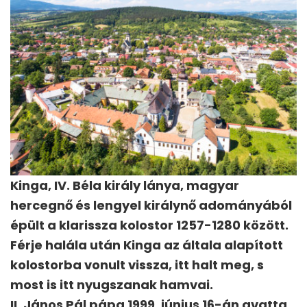
Kinga, IV. Béla király lánya, magyar
hercegnő és lengyel királynő adományából
épült a klarissza kolostor 1257-1280 között.
Férje halála után Kinga az általa alapított
kolostorba vonult vissza, itt halt meg, s
most is itt nyugszanak hamvai.
II. János Pál pápa 1999. június 16-án avatta