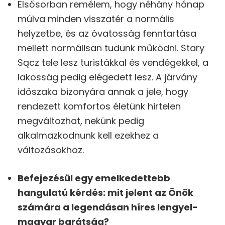
Elsősorban remélem, hogy néhány hónap
múlva minden visszatér a normális
helyzetbe, és az óvatosság fenntartása
mellett normálisan tudunk működni. Stary
Sącz tele lesz turistákkal és vendégekkel, a
lakosság pedig elégedett lesz. A járvány
időszaka bizonyára annak a jele, hogy
rendezett komfortos életünk hirtelen
megváltozhat, nekünk pedig
alkalmazkodnunk kell ezekhez a
változásokhoz.
Befejezésül egy emelkedettebb
hangulatú kérdés: mit jelent az Önök
számára a legendásan híres lengyel-
magyar barátság?