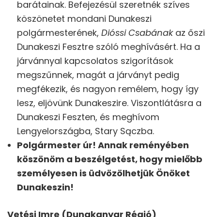
barátainak. Befejezésül szeretnék szíves
köszönetet mondani Dunakeszi
polgármesterének,
Dióssi Csabának
az őszi
Dunakeszi Fesztre szóló meghívásért. Ha a
járvánnyal kapcsolatos szigorítások
megszűnnek, magát a járványt pedig
megfékezik, és nagyon remélem, hogy így
lesz, eljövünk Dunakeszire. Viszontlátásra a
Dunakeszi Feszten, és meghívom
Lengyelországba, Stary Sączba.
Polgármester úr! Annak reményében
köszönöm a beszélgetést, hogy mielőbb
személyesen is üdvözölhetjük Önöket
Dunakeszin!
Vetési Imre (Dunakanyar Régió)