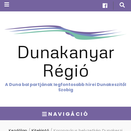
Dunakanyar
Régió
A Duna bal partjának legfontosabb hírei Dunakeszitől
Szobig
NAVIGÁCIÓ
Kezdőlap
/
Kitekintő
/
Koronavírus helyzetkép Dunakeszi