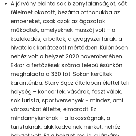
A járvány eleinte sok bizonytalanságot, sőt
félelmet okozott, bezárta otthonukba az
embereket, csak azok az ágazatok
működtek, amelyeknek muszáj volt – a
közlekedés, a boltok, a gyógyszertárak, a
hivatalok korlátozott mértékben. Különösen
nehéz volt a helyzet 2020 novemberében.
Ekkor a fertőzések száma településünkön
meghaladta a 330 főt. Sokan kerültek
karanténba. Stary Sącz általában élettel teli
helység – koncertek, vásárok, fesztiválok,
sok turista, sportversenyek – mindez, ami
városunkat éltette, elmaradt. Ez
mindannyiunknak – a lakosságnak, a
turistáknak, akik kedvelnek minket, nehéz
helyzet volt. Ez a helyzet ma is, a járvány