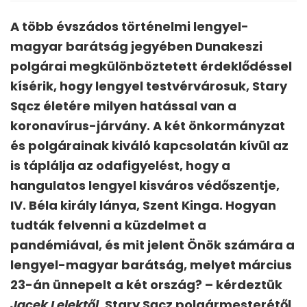
A több évszádos történelmi lengyel-
magyar barátság jegyében Dunakeszi
polgárai megkülönböztetett érdeklődéssel
kísérik, hogy lengyel testvérvárosuk, Stary
Sącz életére milyen hatással van a
koronavírus-járvány. A két önkormányzat
és polgárainak kiváló kapcsolatán kívül az
is táplálja az odafigyelést, hogy a
hangulatos lengyel kisváros védőszentje,
IV. Béla király lánya, Szent Kinga. Hogyan
tudták felvenni a küzdelmet a
pandémiával, és mit jelent Önök számára a
lengyel-magyar barátság, melyet március
23-án ünnepelt a két ország? – kérdeztük
Jacek Lelektől
, Stary Sącz polgármesterétől.