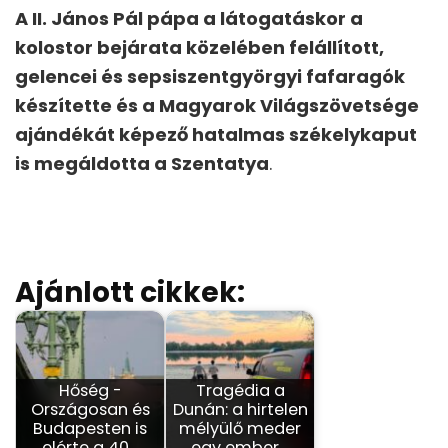
A II. János Pál pápa a látogatáskor a
kolostor bejárata közelében felállított,
gelencei és sepsiszentgyörgyi fafaragók
készítette és a Magyarok Világszövetsége
ajándékát képező hatalmas székelykaput
is megáldotta a Szentatya
.
Ajánlott cikkek:
Hőség -
Tragédia a
Országosan és
Dunán: a hirtelen
Budapesten is
mélyülő meder
elérte a 40…
egy ember…