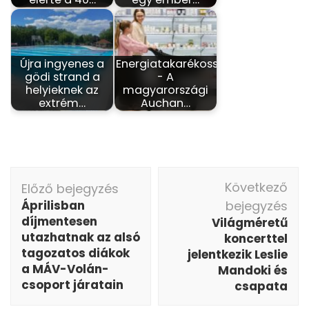
Újra ingyenes a
Energiatakarékosság
gödi strand a
- A
helyieknek az
magyarországi
extrém…
Auchan…
Bejegyzés
Következő
Előző bejegyzés
navigáció
Áprilisban
bejegyzés
díjmentesen
Világméretű
utazhatnak az alsó
koncerttel
tagozatos diákok
jelentkezik Leslie
a MÁV-Volán-
Mandoki és
csoport járatain
csapata