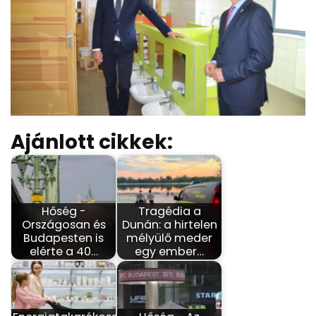
Ajánlott cikkek:
Hőség -
Tragédia a
Országosan és
Dunán: a hirtelen
Budapesten is
mélyülő meder
elérte a 40…
egy ember…