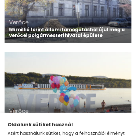
Verőce
55 millió forint állami támogatásból újul meg a
verőcei polgármesteri hivatal épülete
Verőce
Megvalósul a verőcei strandfejlesztés
következő üteme
Oldalunk sütiket használ
Azért használunk sütiket, hogy a felhasználói élményt