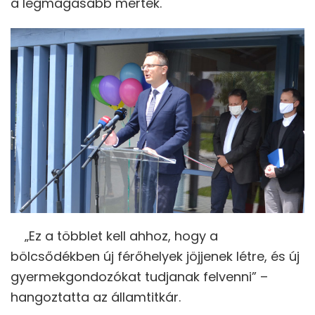
a legmagasabb mérték.
„Ez a többlet kell ahhoz, hogy a
bölcsődékben új férőhelyek jöjjenek létre, és új
gyermekgondozókat tudjanak felvenni” –
hangoztatta az államtitkár.