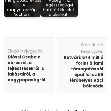
Energiatakarékosság
Hőség - Az
- A
egészségügyi
magyarországi
határérték felett
Auchan…
alakulhat…
Bejegyzés
Következő
navigáció
Előző bejegyzés
bejegyzés
Dióssi Csaba a
Rétvári: 574 millió
városról, a
forint állami
fejlesztésekről, a
támogatásból
lakásairól, a
épül fel az 56
nagypapaságról
férőhelyes váci
bölcsőde