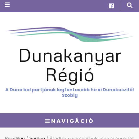
Dunakanyar
Régió
A Duna bal partjának legfontosabb hírei Dunakeszitől
Szobig
NAVIGÁCIÓ
Kezdőlap
/
Verőce
/
Átadták a verőcei bölcsőde új épületét