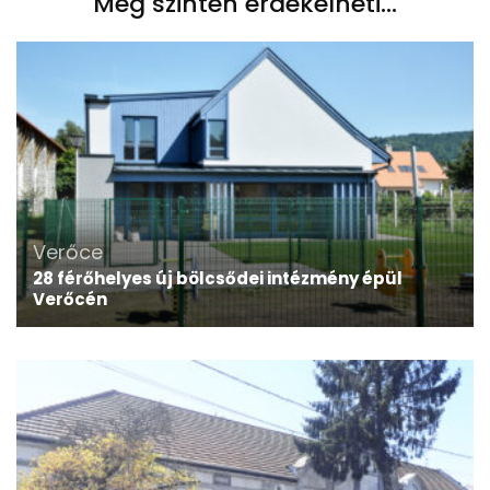
Még szintén érdekelheti...
Verőce
28 férőhelyes új bölcsődei intézmény épül
Verőcén