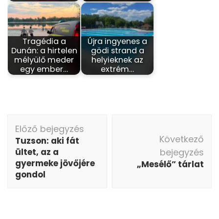
Tragédia a
Újra ingyenes a
Dunán: a hirtelen
gödi strand a
mélyülő meder
helyieknek az
egy ember…
extrém…
Bejegyzés
Előző bejegyzés
navigáció
Következő
Tuzson: aki fát
ültet, az a
bejegyzés
gyermeke jövőjére
„Mesélő” tárlat
gondol