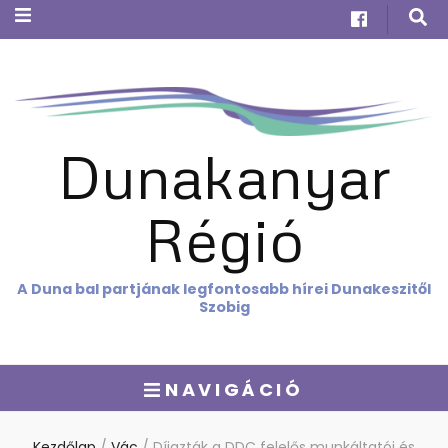
Dunakanyar
Régió
A Duna bal partjának legfontosabb hírei Dunakeszitől
Szobig
NAVIGÁCIÓ
Kezdőlap
/
Vác
/
Díjazták a DDC felelős munkáltatói és