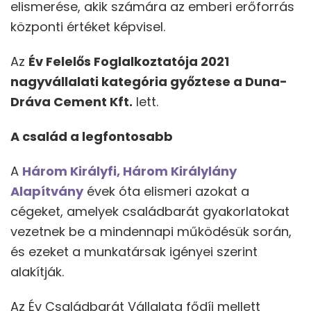
elismerése, akik számára az emberi erőforrás
központi értéket képvisel.
Az
Év Felelős Foglalkoztatója 2021
nagyvállalati kategória győztese a Duna-
Dráva Cement Kft.
lett.
A család a legfontosabb
A
Három Királyfi, Három Királylány
Alapítvány
évek óta elismeri azokat a
cégeket, amelyek családbarát gyakorlatokat
vezetnek be a mindennapi működésük során,
és ezeket a munkatársak igényei szerint
alakítják.
Az Év Családbarát Vállalata fődíj mellett