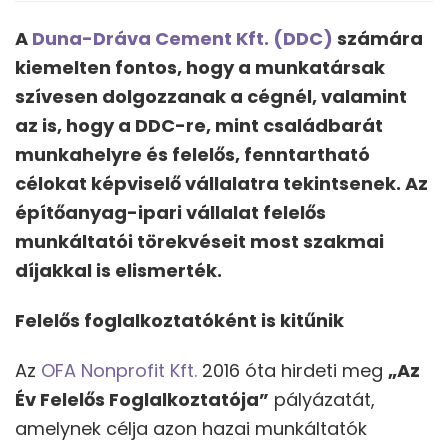
A
Duna-Dráva Cement Kft. (DDC)
számára
kiemelten fontos, hogy a munkatársak
szívesen dolgozzanak a cégnél, valamint
az is, hogy a DDC-re, mint családbarát
munkahelyre és felelős, fenntartható
célokat képviselő vállalatra tekintsenek. Az
építőanyag-ipari vállalat felelős
munkáltatói törekvéseit most szakmai
díjakkal is elismerték.
Felelős foglalkoztatóként is kitűnik
Az
OFA Nonprofit Kft.
2016 óta hirdeti meg
„Az
Év Felelős Foglalkoztatója”
pályázatát,
amelynek célja azon hazai munkáltatók