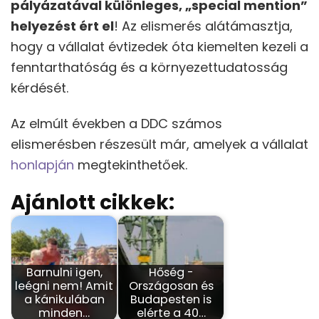
pályázatával különleges, „special mention”
helyezést ért el
! Az elismerés alátámasztja,
hogy a vállalat évtizedek óta kiemelten kezeli a
fenntarthatóság és a környezettudatosság
kérdését.
Az elmúlt években a DDC számos
elismerésben részesült már, amelyek a vállalat
honlapján
megtekinthetőek.
Ajánlott cikkek:
Barnulni igen,
Hőség -
leégni nem! Amit
Országosan és
a kánikulában
Budapesten is
minden…
elérte a 40…