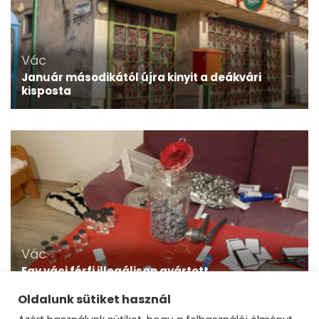
Vác
Január másodikától újra kinyit a deákvári
kisposta
Vác
Egy váci férfi illegálisan gyártott
gyógyszerekkel üzletelt – elkapták a dunakeszi
rendőrök
Oldalunk sütiket használ