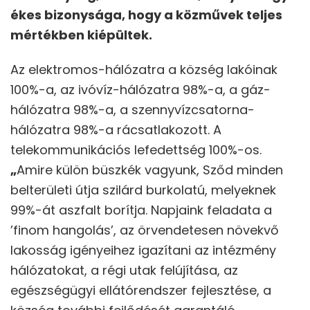
ékes bizonysága, hogy a közművek teljes
mértékben kiépültek.
Az elektromos-hálózatra a község lakóinak
100%-a, az ivóvíz-hálózatra 98%-a, a gáz-
hálózatra 98%-a, a szennyvízcsatorna-
hálózatra 98%-a rácsatlakozott. A
telekommunikációs lefedettség 100%-os.
„
Amire külön büszkék vagyunk, Sződ minden
belterületi útja szilárd burkolatú, melyeknek
99%-át aszfalt borítja. Napjaink feladata a
’finom hangolás’, az örvendetesen növekvő
lakosság igényeihez igazítani az intézmény
hálózatokat, a régi utak felújítása, az
egészségügyi ellátórendszer fejlesztése, a