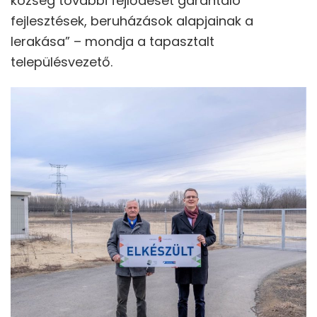
község további fejlődését garantáló
fejlesztések, beruházások alapjainak a
lerakása” – mondja a tapasztalt
településvezető.