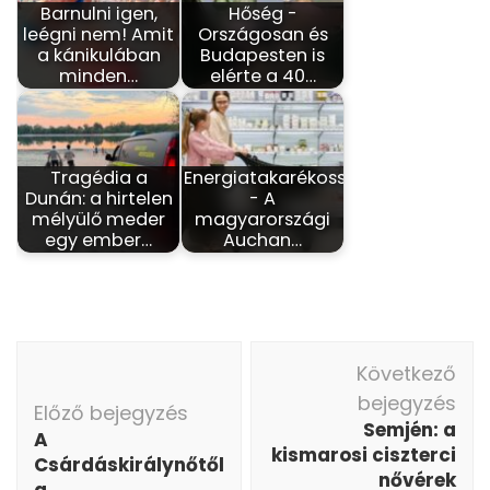
Barnulni igen,
Hőség -
leégni nem! Amit
Országosan és
a kánikulában
Budapesten is
minden…
elérte a 40…
Tragédia a
Energiatakarékosság
Dunán: a hirtelen
- A
mélyülő meder
magyarországi
egy ember…
Auchan…
Bejegyzés
Következő
navigáció
bejegyzés
Előző bejegyzés
Semjén: a
A
kismarosi ciszterci
Csárdáskirálynőtől
nővérek
a