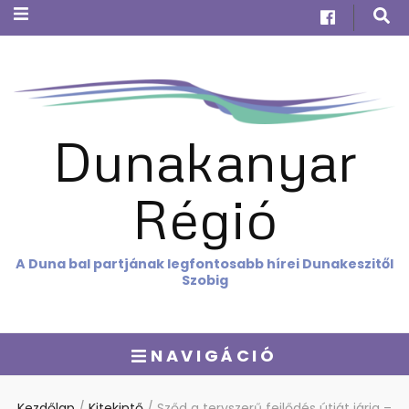
Dunakanyar
Régió
A Duna bal partjának legfontosabb hírei Dunakeszitől
Szobig
NAVIGÁCIÓ
Kezdőlap
/
Kitekintő
/
Sződ a tervszerű fejlődés útját járja –