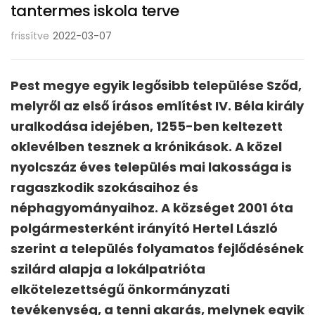
tantermes iskola terve
frissítve
2022-03-07
Pest megye egyik legősibb települése Sződ,
melyről az első írásos említést IV. Béla király
uralkodása idejében, 1255-ben keltezett
oklevélben tesznek a krónikások. A közel
nyolcszáz éves település mai lakossága is
ragaszkodik szokásaihoz és
néphagyományaihoz. A községet 2001 óta
polgármesterként irányító Hertel László
szerint a település folyamatos fejlődésének
szilárd alapja a lokálpatrióta
elkötelezettségű önkormányzati
tevékenység, a tenni akarás, melynek egyik