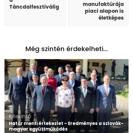
manufaktúrája
Táncdalfesztiválig
piaci alapon is
életképes
Még szintén érdekelheti...
Kitekintő
Határ menti értekezlet – Eredményes a szlovák-
magyar együttműködés