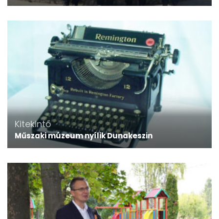
Kitekintő
Műszaki múzeum nyílik Dunakeszin