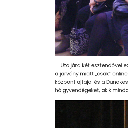
Utoljára két esztendővel ez
a járvány miatt „csak” onlin
központ ajtajai és a Dunake
hölgyvendégeket, akik minda