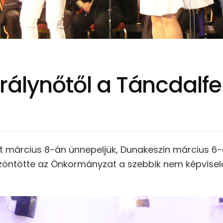
álynőtől a Táncdalfes
 március 8-án ünnepeljük, Dunakeszin március 6
ntötte az Önkormányzat a szebbik nem képviselői