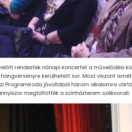
előtt rendeztek nőnapi koncertet a művelődési k
e hangversenyre kerülhetett sor. Most viszont ismét
szi Programiroda jóvoltából három alkalomra várt
nnyiszor megtöltötték a színházterem széksorait.