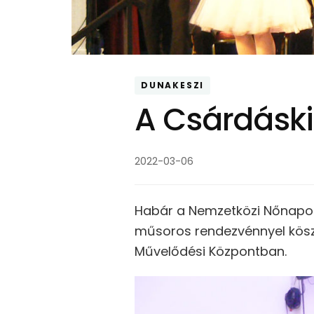
DUNAKESZI
A Csárdáskir
2022-03-06
Habár a Nemzetközi Nőnapot
műsoros rendezvénnyel köszö
Művelődési Központban.