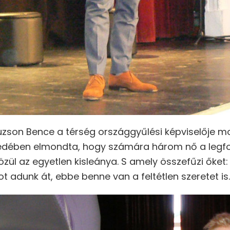
uzson Bence a térség országgyűlési képviselője m
dében elmondta, hogy számára három nő a legfo
ül az egyetlen kisleánya. S amely összefűzi őket: a
t adunk át, ebbe benne van a feltétlen szeretet is.