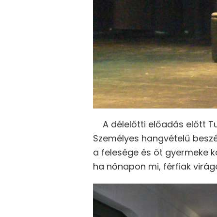
A délelőtti előadás előtt T
Személyes hangvételű beszé
a felesége és öt gyermeke köz
ha nőnapon mi, férfiak virágo