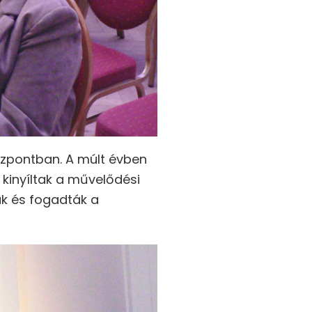
özpontban. A múlt évben
 kinyíltak a művelődési
ák és fogadták a