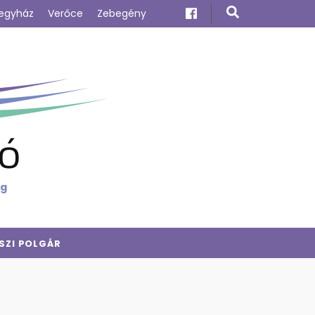
egyház
Verőce
Zebegény
ó
ig
SZI POLGÁR