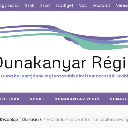
agymaros
Szob
Sződ
Sződliget
Vác
Vácrátót
Veres
Dunakanyar Régi
 Duna bal partjának legfontosabb hírei Dunakeszitől Szob
KULTÚRA
SPORT
DUNAKANYAR RÉGIÓ
DUNAKE
Kezdőlap
/
Dunakeszi
/
A Csárdáskirálynőtől a Táncdalfesztiválig