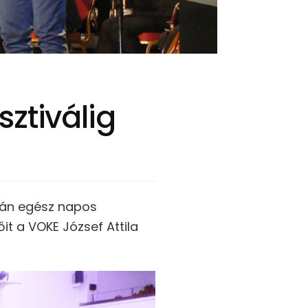
ztiválig
-án egész napos
t a VOKE József Attila