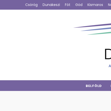
Csörög
Dunakeszi
Fót
Göd
Kismaros
N
A
BELFÖLD