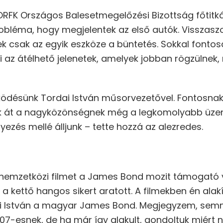
az ORFK Országos Balesetmegelőzési Bizottság főtitk
robléma, hogy megjelentek az első autók. Visszasz
ek csak az egyik eszköze a büntetés. Sokkal font
az átélhető jelenetek, amelyek jobban rögzülnek, 
ködésünk Tordai István műsorvezetővel. Fontosnak 
k át a nagyközönségnek még a legkomolyabb üzene
ezés mellé álljunk – tette hozzá az alezredes.
t nemzetközi filmet a James Bond mozit támogató 
kettő hangos sikert aratott. A filmekben én alakí
ai István a magyar James Bond. Megjegyzem, sem
-esnek, de ha már így alakult, gondoltuk miért ne