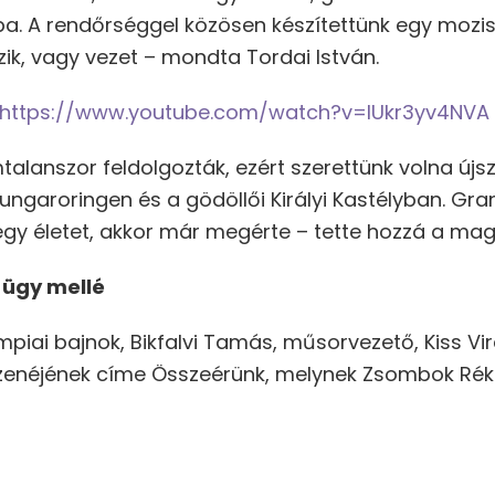
ába. A rendőrséggel közösen készítettünk egy mozi
zik, vagy vezet – mondta Tordai István.
https://www.youtube.com/watch?v=lUkr3yv4NVA
alanszor feldolgozták, ezért szerettünk volna újsz
Hungaroringen és a gödöllői Királyi Kastélyban. Gra
gy életet, akkor már megérte – tette hozzá a ma
ó ügy mellé
limpiai bajnok, Bikfalvi Tamás, műsorvezető, Kiss Vir
lm zenéjének címe Összeérünk, melynek Zsombok Rék