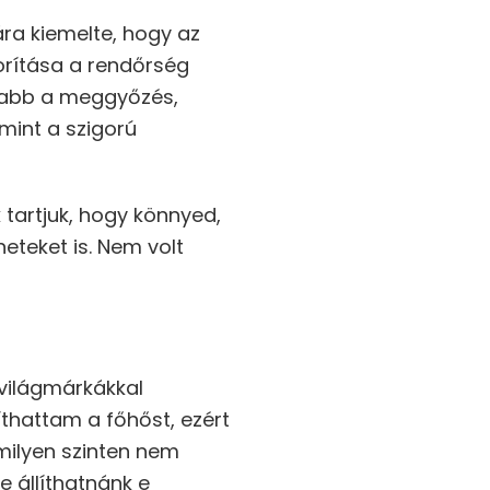
ára kiemelte, hogy az
orítása a rendőrség
osabb a meggyőzés,
mint a szigorú
tartjuk, hogy könnyed,
teket is. Nem volt
világmárkákkal
thattam a főhőst, ezért
milyen szinten nem
 állíthatnánk e