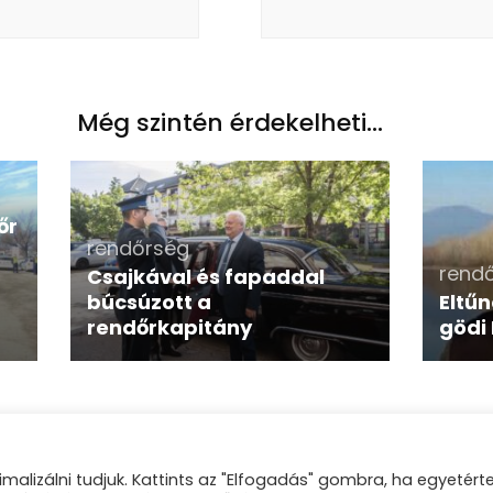
Még szintén érdekelheti...
őr
rendőrség
rend
Csajkával és fapaddal
búcsúzott a
Eltűn
rendőrkapitány
gödi 
malizálni tudjuk. Kattints az "Elfogadás" gombra, ha egyetért
gió |
Blossom Mommy Blog | Fejlesztette
Blossom Themes
.Készí