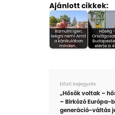
Ajánlott cikkek:
Barnulni igen,
Hőség 
leégni nem! Amit
Országosa
a kánikulában
Budapesten
minden…
elérte a 
Bejegyzés
navigáció
Előző bejegyzés
„Hősök voltak – hő
– Birkózó Európa-
generáció-váltás 