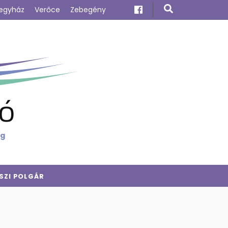
egyház
Verőce
Zebegény
ó
ig
SZI POLGÁR