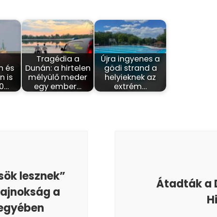
-
Tragédia a
Újra ingyenes a
n és
Dunán: a hirtelen
gödi strand a
 is
mélyülő meder
helyieknek az
40…
egy ember…
extrém…
sök lesznek”
Átadták a 
bajnokság a
H
jegyében