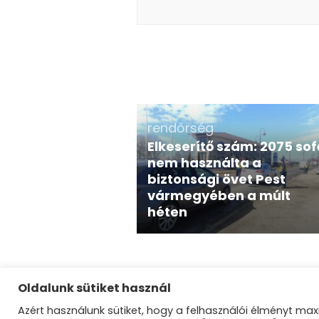
rendőrség
Elkeserítő szám: 2075 sof
nem használta a
biztonsági övet Pest
vármegyében a múlt
héten
Oldalunk sütiket használ
Azért használunk sütiket, hogy a felhasználói élményt maxi
©Dunakanyar Ré