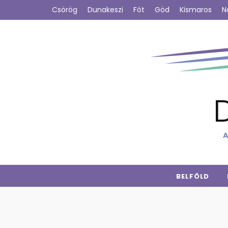
Csörög
Dunakeszi
Fót
Göd
Kismaros
N
A
BELFÖLD