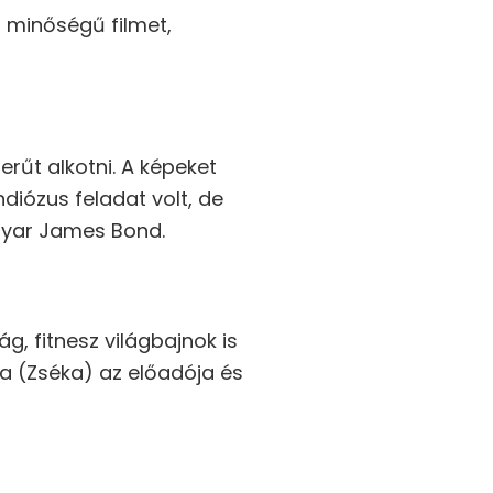
s minőségű filmet,
erűt alkotni. A képeket
ndiózus feladat volt, de
gyar James Bond.
ág, fitnesz világbajnok is
a (Zséka) az előadója és