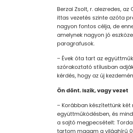
Berzai Zsolt, r. alezredes, 
ittas vezetés szinte azóta p
nagyon fontos célja, de enn
amelynek nagyon jó eszközei 
paragrafusok.
– Évek óta tart az együttmű
szórakoztató stílusban adjá
kérdés, hogy az új kezdemény
Ön dönt. Iszik, vagy vezet
– Korábban készítettünk ké
együttműködésben, és mind a 
a sajtó megpecsételt: Tord
tartom magam a világhírű 007