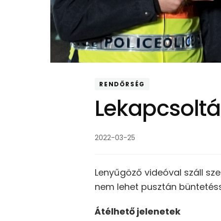
RENDŐRSÉG
Lekapcsolt
2022-03-25
Lenyűgöző videóval száll sz
nem lehet pusztán büntetésse
Átélhető jelenetek