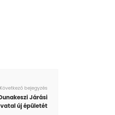
Következő bejegyzés
Dunakeszi Járási
ivatal új épületét