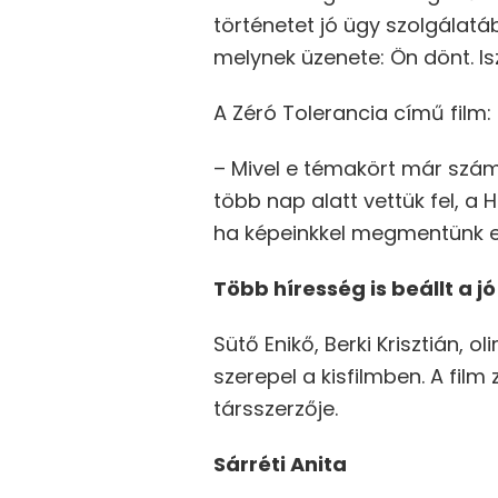
történetet jó ügy szolgálat
melynek üzenete: Ön dönt. Is
A Zéró Tolerancia című film:
– Mivel e témakört már számt
több nap alatt vettük fel, a 
ha képeinkkel megmentünk e
Több híresség is beállt a j
Sütő Enikő, Berki Krisztián, o
szerepel a kisfilmben. A fi
társszerzője.
Sárréti Anita