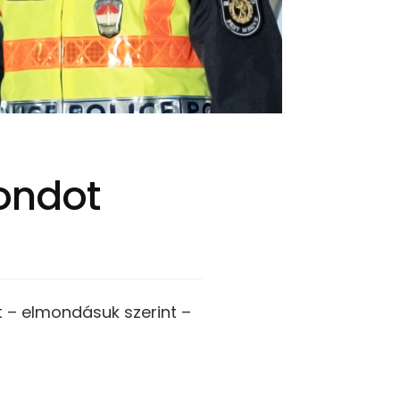
ondot
t – elmondásuk szerint –