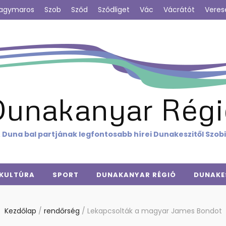
agymaros
Szob
Sződ
Sződliget
Vác
Vácrátót
Veres
Dunakanyar Régi
 Duna bal partjának legfontosabb hírei Dunakeszitől Szob
KULTÚRA
SPORT
DUNAKANYAR RÉGIÓ
DUNAKE
Kezdőlap
/
rendőrség
/
Lekapcsolták a magyar James Bondot