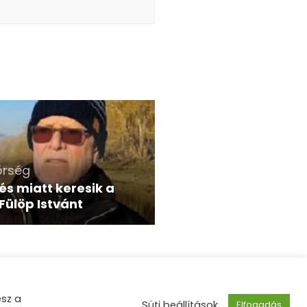
őrség
és miatt keresik a
Fülöp Istvánt
esz a
tette:
WordPress
.
Süti beállítások
Elfogadás