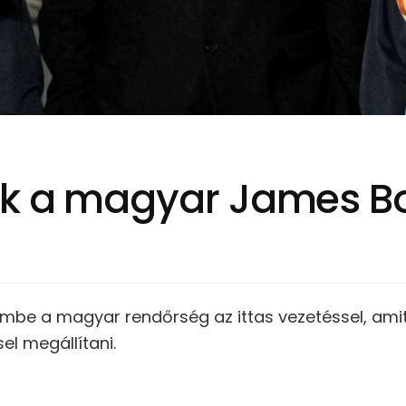
ák a magyar James B
embe a magyar rendőrség az ittas vezetéssel, ami
l megállítani.