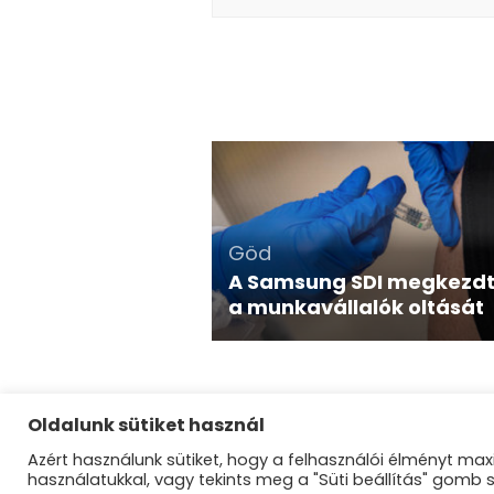
Göd
A Samsung SDI megkezd
a munkavállalók oltását
Oldalunk sütiket használ
Azért használunk sütiket, hogy a felhasználói élményt maxi
©Dunakanyar Ré
használatukkal, vagy tekints meg a "Süti beállítás" gomb 