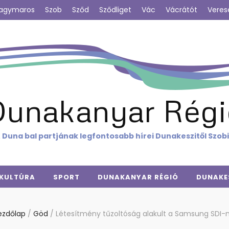
agymaros
Szob
Sződ
Sződliget
Vác
Vácrátót
Veres
Dunakanyar Régi
 Duna bal partjának legfontosabb hírei Dunakeszitől Szob
KULTÚRA
SPORT
DUNAKANYAR RÉGIÓ
DUNAKE
ezdőlap
/
Göd
/
Létesítmény tűzoltóság alakult a Samsung SDI-n