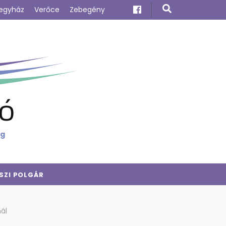
egyház
Verőce
Zebegény
ó
ig
SZI POLGÁR
ál