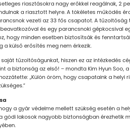
setleges riasztásokra nagy erőkkel reagálnak, 2 pe
indulnak a riasztott helyre. A tökéletes működés é
arancsnok vezeti az 33 fős csapatot. A tűzoltóság
 beavatkozóval és egy parancsnoki gépkocsival egé
z, hogy minden esetben biztosítsák és fenntartsák 
 a külső erősítés meg nem érkezik.
 saját tűzoltóságunkat, hiszen ez az intézkedés c
erint a biztonság az első! – mondta Kim Hyun Soo,
zzátette: „Külön öröm, hogy csapataink a helyi ri
zükséges.”
ása
hogy a gyár védelme mellett szükség esetén a hel
l a gödi lakosok nagyobb biztonságban érezhetik 
yében.