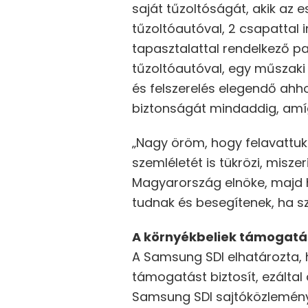
saját tűzoltóságát, akik az e
tűzoltóautóval, 2 csapattal 
tapasztalattal rendelkező p
tűzoltóautóval, egy műszaki
és felszerelés elegendő ahho
biztonságát mindaddig, amíg
„Nagy öröm, hogy felavattuk
szemléletét is tükrözi, misz
Magyarország elnöke, majd ho
tudnak és besegítenek, ha s
A környékbeliek támogat
A Samsung SDI elhatározta, 
támogatást biztosít, ezálta
Samsung SDI sajtóközlemén