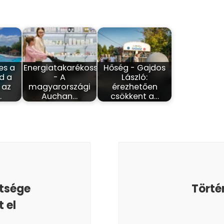
es a
Energiatakarékosság
Hőség - Gajdos
d a
- A
László:
 az
magyarországi
érezhetően
…
Auchan…
csökkent a…
ítsége
Törté
 el