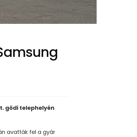
a Samsung
. gödi telephelyén
n avatták fel a gyár