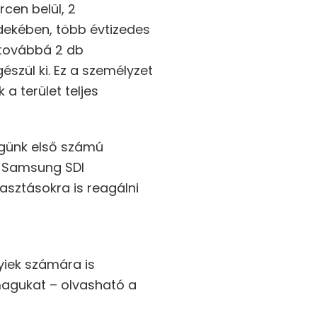
rcen belül, 2
rdekében, több évtizedes
 továbbá 2 db
szül ki. Ez a személyzet
a terület teljes
égünk első számú
 a Samsung SDI
asztásokra is reagálni
yiek számára is
magukat – olvasható a