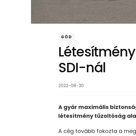
GÖD
Létesítmény
SDI-nál
2022-08-30
A gyár maximális biztonsá
létesítmény tűzoltóság ala
A cég tovább fokozta a megl