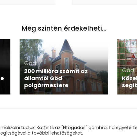
Még szintén érdekelheti...
Göd
Göd
200 millióra számít az
te
államtól Göd
Közel
polgármestere
segí
malizálni tudjuk. Kattints az "Elfogadás" gombra, ha egyetért
gió |
Blossom Mommy Blog | Fejlesztette
Blossom Themes
.Készí
segítségével a további lehetőségeket.