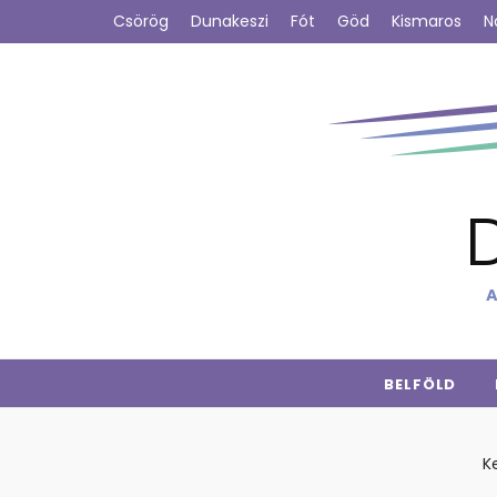
Csörög
Dunakeszi
Fót
Göd
Kismaros
N
A
BELFÖLD
K