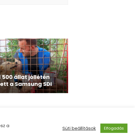
 500 állat jóllétén
tett a Samsung SDI
esz a
tette:
WordPress
.
Süti beállítások
Elfogadás