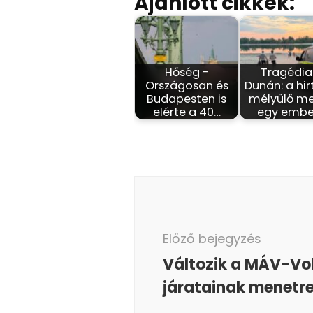
Ajánlott cikkek:
Hőség -
Tragédia
Országosan és
Dunán: a hir
Budapesten is
mélyülő m
elérte a 40…
egy embe
Bejegyzés
navigáció
Előző bejegyzés
Változik a MÁV-Vo
járatainak menetr