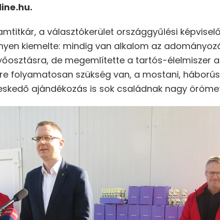
ine.hu.
amtitkár, a választókerület országgyűlési képvise
nyen kiemelte: mindig van alkalom az adományozá
nyőosztásra, de megemlítette a tartós-élelmisze
zletre folyamatosan szükség van, a mostani, háborús
eskedő ajándékozás is sok családnak nagy örömet