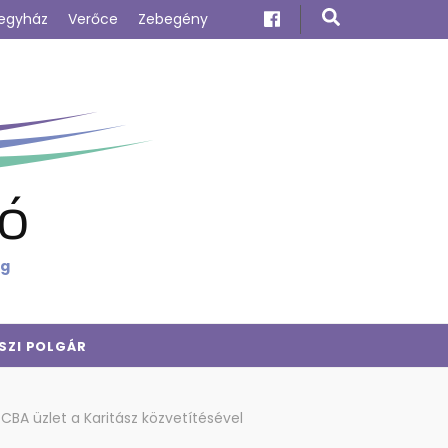
egyház
Verőce
Zebegény
ó
ig
SZI POLGÁR
CBA üzlet a Karitász közvetítésével