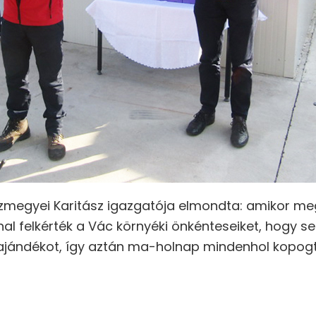
zmegyei Karitász igazgatója elmondta: amikor m
al felkérték a Vác környéki önkénteseiket, hogy s
z ajándékot, így aztán ma-holnap mindenhol kopogt