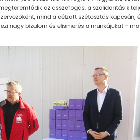
egteremtődik az összefogás, a szolidaritás kitel
szervezőként, mind a célzott szétosztás kapcsán, 
 övezi nagy bizalom és elismerés a munkájukat – mo