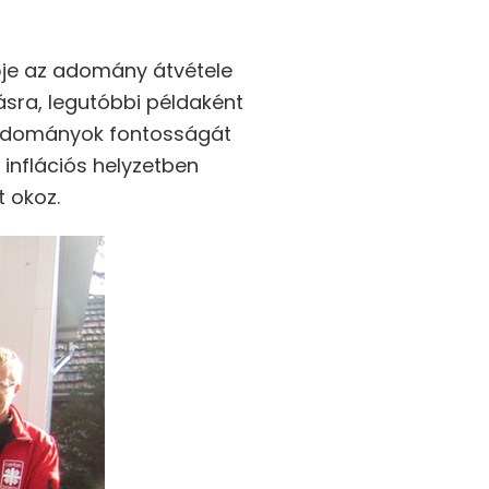
lője az adomány átvétele
sra, legutóbbi példaként
r adományok fontosságát
 inflációs helyzetben
 okoz.