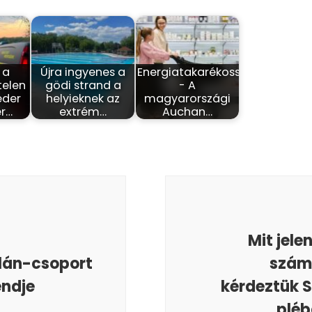
 a
Újra ingyenes a
Energiatakarékosság
telen
gödi strand a
- A
eder
helyieknek az
magyarországi
r…
extrém…
Auchan…
Mit jele
lán-csoport
szám
endje
kérdeztük S
pléb