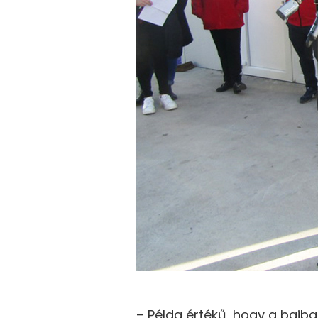
– Példa értékű, hogy a bajb