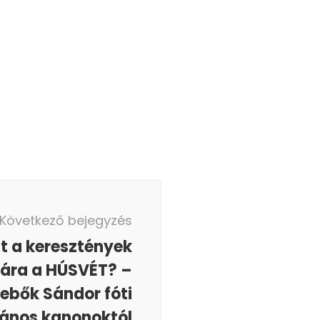
Következő bejegyzés
nt a keresztények
ára a HÚSVÉT? –
ebők Sándor fóti
ános kanonoktól