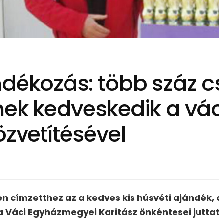
ndékozás: több száz c
nek kedveskedik a vác
özvetítésével
en címzetthez az a kedves kis húsvéti ajándék, 
Váci Egyházmegyei Karitász önkéntesei juttatt