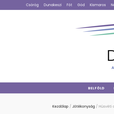
Csörög
Dunakeszi
Fót
Göd
Kismaros
N
A
BELFÖLD
Kezdőlap
/
Jótékonyság
/
Húsvéti 