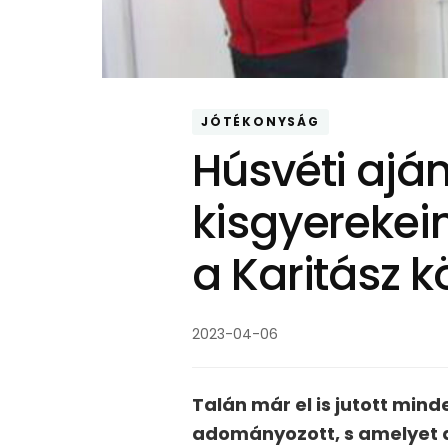
JÓTÉKONYSÁG
Húsvéti ajá
kisgyerekei
a Karitász k
2023-04-06
Talán már el is jutott mind
adományozott, s amelyet a 