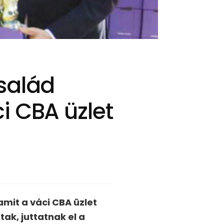
salád
i CBA üzlet
amit a váci CBA üzlet
ak, juttatnak el a