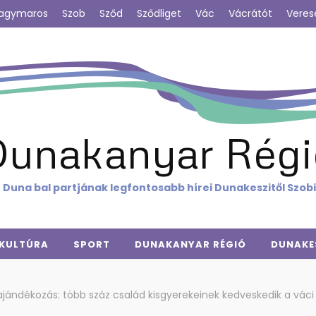
agymaros
Szob
Sződ
Sződliget
Vác
Vácrátót
Veres
Dunakanyar Régi
 Duna bal partjának legfontosabb hírei Dunakeszitől Szob
KULTÚRA
SPORT
DUNAKANYAR RÉGIÓ
DUNAKE
ajándékozás: több száz család kisgyerekeinek kedveskedik a váci 