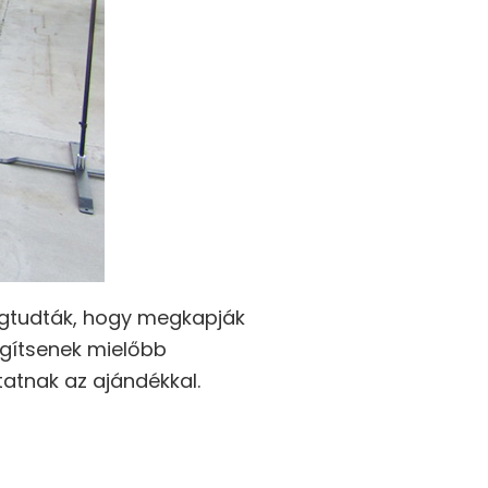
egtudták, hogy megkapják
egítsenek mielőbb
atnak az ajándékkal.