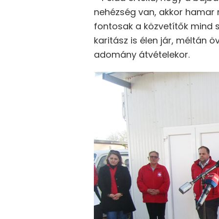
nehézség van, akkor hamar m
fontosak a közvetítők mind 
karitász is élen jár, méltán
adomány átvételekor.