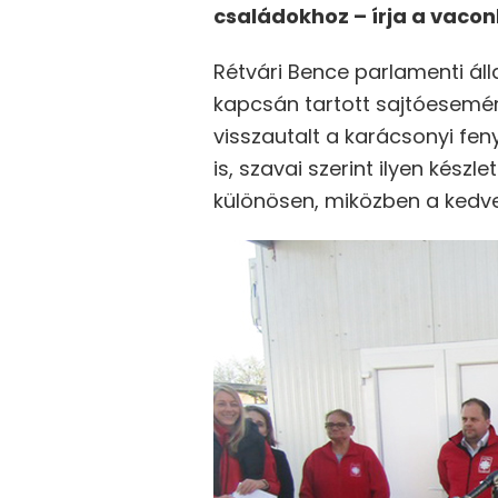
családokhoz – írja a vaconl
Rétvári Bence parlamenti áll
kapcsán tartott sajtóesemé
visszautalt a karácsonyi fe
is, szavai szerint ilyen kés
különösen, miközben a kedv