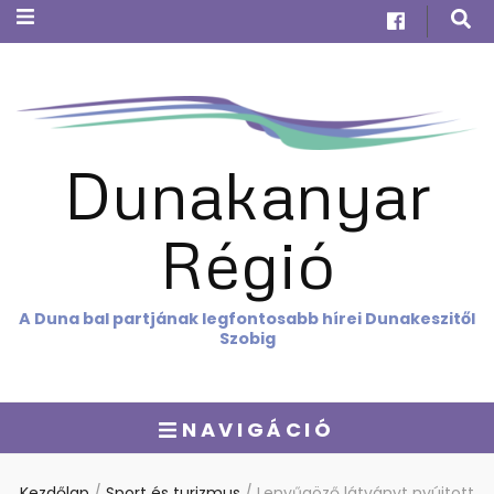
Dunakanyar
Régió
A Duna bal partjának legfontosabb hírei Dunakeszitől
Szobig
NAVIGÁCIÓ
Kezdőlap
/
Sport és turizmus
/
Lenyűgöző látványt nyújtott