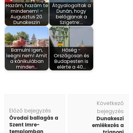
Hazám, hazám te
Átgyalogoltak a
mindenem! –
Dunán, hogy
Augusztus 20.
belógjanak a
Dunakeszin
Szigetre:…
Barnulni igen,
Hőség -
leégni nem! Amit
Országosan és
a kánikulában
Budapesten is
minden…
elérte a 40…
Bejegyzés
Következő
navigáció
Előző bejegyzés
bejegyzés
Óvodai ballagás a
Dunakeszi
Szent Imre-
emlékezés a
templomban
trianoni