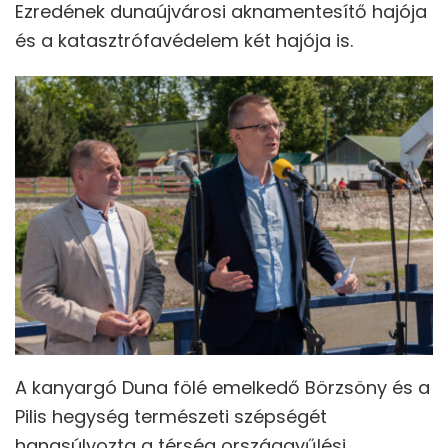
Ezredének dunaújvárosi aknamentesítő hajója
és a katasztrófavédelem két hajója is.
A kanyargó Duna fölé emelkedő Börzsöny és a
Pilis hegység természeti szépségét
hangsúlyozta a térség országgyűlési