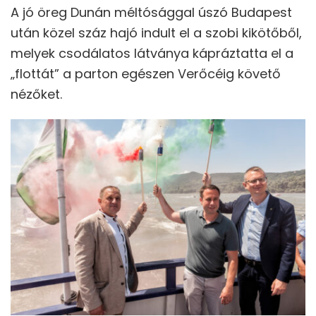
A jó öreg Dunán méltósággal úszó Budapest
után közel száz hajó indult el a szobi kikötőből,
melyek csodálatos látványa kápráztatta el a
„flottát” a parton egészen Verőcéig követő
nézőket.