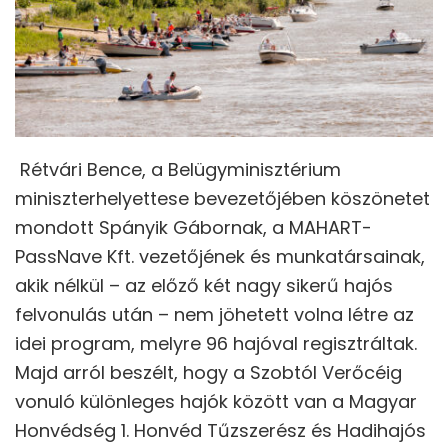
Rétvári Bence, a Belügyminisztérium
miniszterhelyettese bevezetőjében köszönetet
mondott Spányik Gábornak, a MAHART-
PassNave Kft. vezetőjének és munkatársainak,
akik nélkül – az előző két nagy sikerű hajós
felvonulás után – nem jöhetett volna létre az
idei program, melyre 96 hajóval regisztráltak.
Majd arról beszélt, hogy a Szobtól Verőcéig
vonuló különleges hajók között van a Magyar
Honvédség 1. Honvéd Tűzszerész és Hadihajós