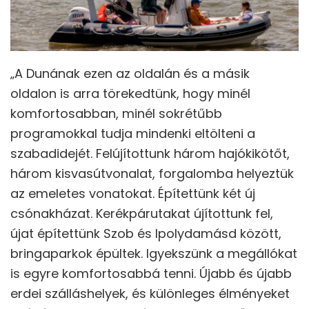
„A Dunának ezen az oldalán és a másik
oldalon is arra törekedtünk, hogy minél
komfortosabban, minél sokrétűbb
programokkal tudja mindenki eltölteni a
szabadidejét. Felújítottunk három hajókikötőt,
három kisvasútvonalat, forgalomba helyeztük
az emeletes vonatokat. Építettünk két új
csónakházat. Kerékpárutakat újítottunk fel,
újat építettünk Szob és Ipolydamásd között,
bringaparkok épültek. Igyekszünk a megállókat
is egyre komfortosabbá tenni. Újabb és újabb
erdei szálláshelyek, és különleges élményeket