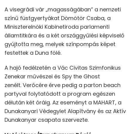
A visegrádi vár „magasságában” a nemzeti
színű füstgyertyákat Dömötör Csaba, a
Miniszterelnöki Kabinetiroda parlamenti
államtitkára és a két országgyűlési képviselő
gyújtotta meg, melyek színpompás képet
festettek a Duna fölé.
A hajó fedélzetén a Vác Civitas Szimfonikus
Zenekar művészei és Spy the Ghost
zenélt. Verőcére érve pedig a parton beach
partyval folytatódott a program egészen
délután két óráig. Az eseményt a MAHART, a
Dunakanyari Védegylet Alapítvány és az Aktív
Dunakanyar csapata szervezte.