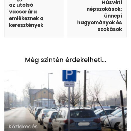
Húsvéti
az utolsó
népszokások:
vacsorára
ünnepi
emlékeznek a
hagyományok és
keresztények
szokások
Még szintén érdekelheti...
Közlekedés