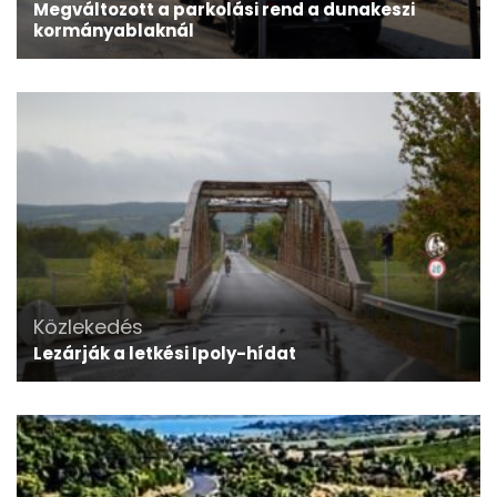
Megváltozott a parkolási rend a dunakeszi
kormányablaknál
Közlekedés
Lezárják a letkési Ipoly-hídat