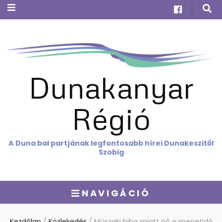
Dunakanyar
Régió
A Duna bal partjának legfontosabb hírei Dunakeszitől
Szobig
NAVIGÁCIÓ
Kezdőlap
/
Közlekedés
/
Műszaki hiba miatt nő a menetidő