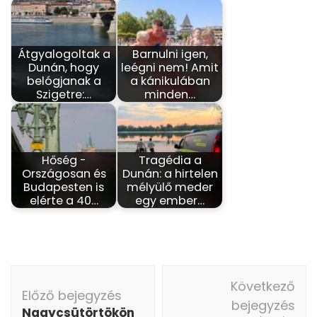
Átgyalogoltak a
Barnulni igen,
Dunán, hogy
leégni nem! Amit
belógjanak a
a kánikulában
Szigetre:…
minden…
Hőség -
Tragédia a
Országosan és
Dunán: a hirtelen
Budapesten is
mélyülő meder
elérte a 40…
egy ember…
Bejegyzés
Következő
navigáció
Előző bejegyzés
bejegyzés
Nagycsütörtökön